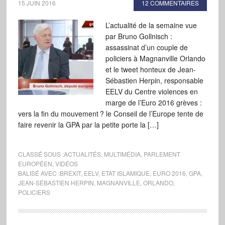
15 JUIN 2016
12 COMMENTAIRES
L’actualité de la semaine vue
par Bruno Gollnisch :
assassinat d’un couple de
policiers à Magnanville Orlando
et le tweet honteux de Jean-
Sébastien Herpin, responsable
EELV du Centre violences en
marge de l’Euro 2016 grèves :
vers la fin du mouvement ? le Conseil de l’Europe tente de
faire revenir la GPA par la petite porte la […]
CLASSÉ SOUS :
ACTUALITÉS
,
MULTIMÉDIA
,
PARLEMENT
EUROPÉEN
,
VIDÉOS
BALISÉ AVEC :
BREXIT
,
EELV
,
ETAT ISLAMIQUE
,
EURO 2016
,
GPA
,
JEAN-SÉBASTIEN HERPIN
,
MAGNANVILLE
,
ORLANDO
,
POLICIERS