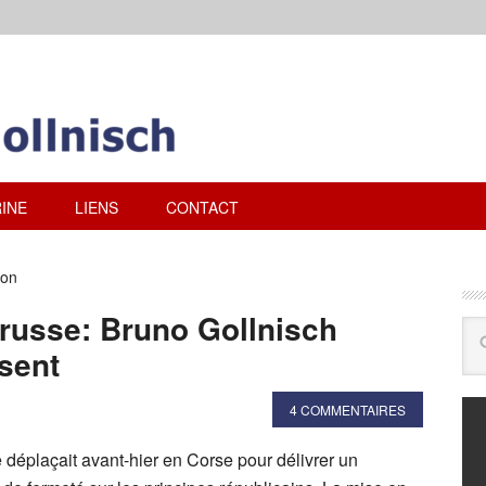
INE
LIENS
CONTACT
ton
e russe: Bruno Gollnisch
sent
4 COMMENTAIRES
déplaçait avant-hier en Corse pour délivrer un