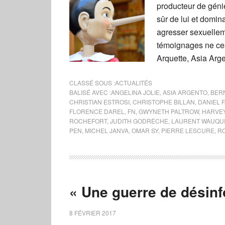
producteur de géni
sûr de lui et domina
agresser sexuellem
témoignages ne ces
Arquette, Asia Arg
CLASSÉ SOUS :
ACTUALITÉS
BALISÉ AVEC :
ANGELINA JOLIE
,
ASIA ARGENTO
,
BER
CHRISTIAN ESTROSI
,
CHRISTOPHE BILLAN
,
DANIEL 
FLORENCE DAREL
,
FN
,
GWYNETH PALTROW
,
HARVE
ROCHEFORT
,
JUDITH GODRÈCHE
,
LAURENT WAUQU
PEN
,
MICHEL JANVA
,
OMAR SY
,
PIERRE LESCURE
,
R
« Une guerre de désin
8 FÉVRIER 2017