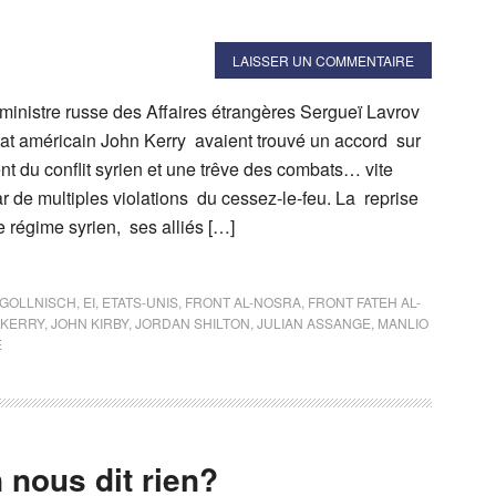
LAISSER UN COMMENTAIRE
ministre russe des Affaires étrangères Sergueï Lavrov
État américain John Kerry avaient trouvé un accord sur
t du conflit syrien et une trêve des combats… vite
 de multiples violations du cessez-le-feu. La reprise
le régime syrien, ses alliés […]
GOLLNISCH
,
EI
,
ETATS-UNIS
,
FRONT AL-NOSRA
,
FRONT FATEH AL-
 KERRY
,
JOHN KIRBY
,
JORDAN SHILTON
,
JULIAN ASSANGE
,
MANLIO
E
 nous dit rien?