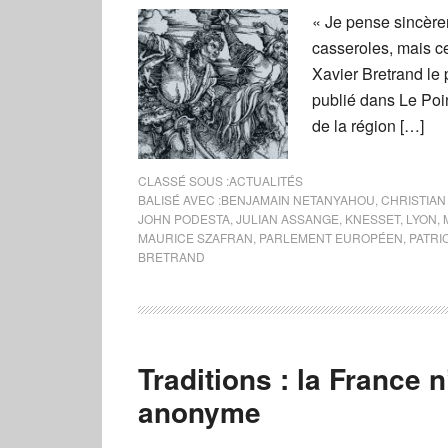
« Je pense sincère
casseroles, mais ce
Xavier Bretrand le 
publié dans Le Poi
de la région […]
CLASSÉ SOUS :
ACTUALITÉS
BALISÉ AVEC :
BENJAMAIN NETANYAHOU
,
CHRISTIAN
JOHN PODESTA
,
JULIAN ASSANGE
,
KNESSET
,
LYON
,
MAURICE SZAFRAN
,
PARLEMENT EUROPÉEN
,
PATRI
BRETRAND
Traditions : la France 
anonyme