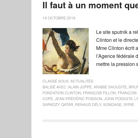
Il faut à un moment que
14 OCTOBRE 2016
Le site sputnik a 
Clinton et le direc
Mme Clinton écrit a
l’Agence fédérale d
mettre la pression 
CLASSÉ SOUS :
ACTUALITÉS
BALISÉ AVEC :
ALAIN JUPPÉ
,
ARABIE SAOUDITE
,
BRU
FONDATION CLINTON
,
FRANÇOIS FILLON
,
FRANÇOIS
COPÉ
,
JEAN-FRÉDÉRIC POISSON
,
JOHN PODESTA
,
L
SARKOZY
,
QATAR
,
RENAUD DÉLY
,
SONDAGE
,
SYRIE