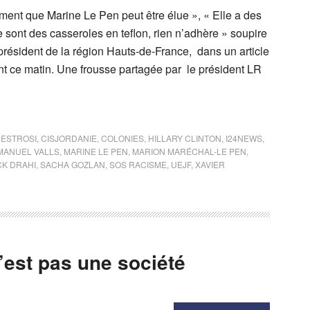
ment que Marine Le Pen peut être élue », « Elle a des
 sont des casseroles en teflon, rien n’adhère » soupire
président de la région Hauts-de-France, dans un article
nt ce matin. Une frousse partagée par le président LR
 ESTROSI
,
CISJORDANIE
,
COLONIES
,
HILLARY CLINTON
,
I24NEWS
,
MANUEL VALLS
,
MARINE LE PEN
,
MARION MARÉCHAL-LE PEN
,
CK DRAHI
,
SACHA GOZLAN
,
SOS RACISME
,
UEJF
,
XAVIER
n’est pas une société