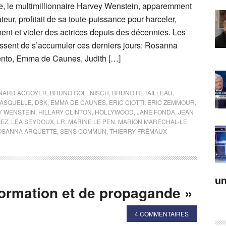
e, le multimillionnaire Harvey Wenstein, apparemment
teur, profitait de sa toute-puissance pour harceler,
ent et violer des actrices depuis des décennies. Les
sent de s’accumuler ces derniers jours: Rosanna
ento, Emma de Caunes, Judith […]
NARD ACCOYER
,
BRUNO GOLLNISCH
,
BRUNO RETAILLEAU
,
FASQUELLE
,
DSK
,
EMMA DE CAUNES
,
ERIC CIOTTI
,
ERIC ZEMMOUR
,
Y WENSTEIN
,
HILLARY CLINTON
,
HOLLYWOOD
,
JANE FONDA
,
JEAN
IEZ
,
LÉA SEYDOUX
,
LR
,
MARINE LE PEN
,
MARION MARÉCHAL-LE
OSANNA ARQUETTE
,
SENS COMMUN
,
THIERRY FRÉMAUX
un
formation et de propagande »
4 COMMENTAIRES