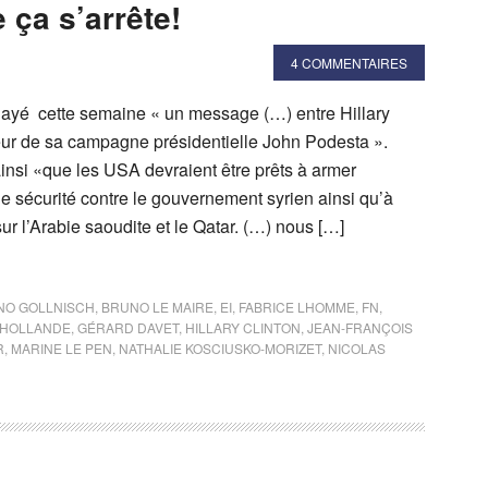
 ça s’arrête!
4 COMMENTAIRES
relayé cette semaine « un message (…) entre Hillary
teur de sa campagne présidentielle John Podesta ».
insi «que les USA devraient être prêts à armer
e sécurité contre le gouvernement syrien ainsi qu’à
sur l’Arabie saoudite et le Qatar. (…) nous […]
NO GOLLNISCH
,
BRUNO LE MAIRE
,
EI
,
FABRICE LHOMME
,
FN
,
 HOLLANDE
,
GÉRARD DAVET
,
HILLARY CLINTON
,
JEAN-FRANÇOIS
R
,
MARINE LE PEN
,
NATHALIE KOSCIUSKO-MORIZET
,
NICOLAS