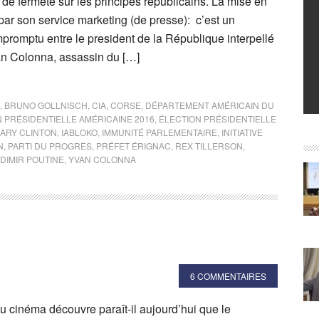
de fermeté sur les principes républicains. La mise en
par son service marketing (de presse): c’est un
impromptu entre le president de la République interpellé
an Colonna, assassin du […]
,
BRUNO GOLLNISCH
,
CIA
,
CORSE
,
DÉPARTEMENT AMÉRICAIN DU
 PRÉSIDENTIELLE AMÉRICAINE 2016
,
ÉLECTION PRÉSIDENTIELLE
LARY CLINTON
,
IABLOKO
,
IMMUNITÉ PARLEMENTAIRE
,
INITIATIVE
N
,
PARTI DU PROGRÈS
,
PRÉFET ÉRIGNAC
,
REX TILLERSON
,
DIMIR POUTINE
,
YVAN COLONNA
6 COMMENTAIRES
u cinéma découvre paraît-il aujourd’hui que le