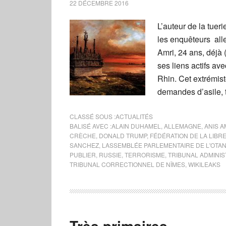
22 DÉCEMBRE 2016
L’auteur de la tueri
les enquêteurs alle
Amri, 24 ans, déjà 
ses liens actifs av
Rhin. Cet extrémis
demandes d’asile, 
CLASSÉ SOUS :
ACTUALITÉS
BALISÉ AVEC :
ALAIN DUHAMEL
,
ALLEMAGNE
,
ANIS A
CRÈCHE
,
DONALD TRUMP
,
FÉDÉRATION DE LA LIBR
SANCHEZ
,
LASSEMBLÉE PARLEMENTAIRE DE L'OTA
PUBLIER
,
RUSSIE
,
TERRORISME
,
TRIBUNAL ADMINIS
TRIBUNAL CORRECTIONNEL DE NÎMES
,
WIKILEAKS
Très primaires