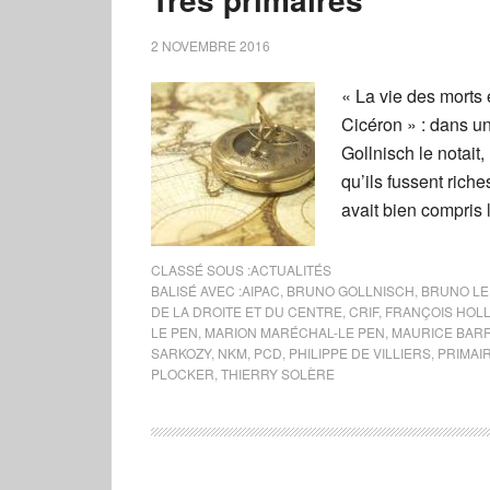
2 NOVEMBRE 2016
« La vie des morts e
Cicéron » : dans un
Gollnisch le notait
qu’ils fussent rich
avait bien compris l
CLASSÉ SOUS :
ACTUALITÉS
BALISÉ AVEC :
AIPAC
,
BRUNO GOLLNISCH
,
BRUNO LE
DE LA DROITE ET DU CENTRE
,
CRIF
,
FRANÇOIS HOL
LE PEN
,
MARION MARÉCHAL-LE PEN
,
MAURICE BAR
SARKOZY
,
NKM
,
PCD
,
PHILIPPE DE VILLIERS
,
PRIMAI
PLOCKER
,
THIERRY SOLÈRE