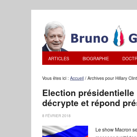
ARTICLES
BIOGRAPHIE
DOCTR
Vous êtes ici :
Accueil
/
Archives pour Hillary Clin
Election présidentiell
décrypte et répond pré
8 FÉVRIER 2018
Le show Macron se 