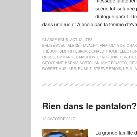
message jupitérien 
scène fut soignée 
dialogue parait-il 
dans une rue d’ Ajaccio par la femme d’Yv
CLASSÉ SOUS :
ACTUALITÉS
BALISÉ AVEC :
ALEXEÏ NAVALNY
,
ANATOLY SOBTCHAK
TRÉSOR
,
DMITRI PESKOV
,
DONALD TRUMP
,
ÉLECTION
RUSSE
,
EMMANUEL MACRON
,
ETATS-UNIS
,
FBK
,
HIL
CITOYENNE
,
KSENIA SOBTCHAK
,
MIKE POMPEO
,
OTA
ROBERT MUELLER
,
RUSSIE
,
STEEVE BRIOIS
,
UE
,
VLA
Rien dans le pantalon?
13 OCTOBRE 2017
La grande famille d