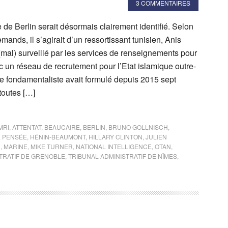
3 COMMENTAIRES
e de Berlin serait désormais clairement identifié. Selon
mands, il s’agirait d’un ressortissant tunisien, Anis
(mal) surveillé par les services de renseignements pour
ec un réseau de recrutement pour l’Etat islamique outre-
te fondamentaliste avait formulé depuis 2015 sept
toutes […]
MRI
,
ATTENTAT
,
BEAUCAIRE
,
BERLIN
,
BRUNO GOLLNISCH
,
E PENSÉE
,
HÉNIN-BEAUMONT
,
HILLARY CLINTON
,
JULIEN
N
,
MARINE
,
MIKE TURNER
,
NATIONAL INTELLIGENCE
,
OTAN
,
TRATIF DE GRENOBLE
,
TRIBUNAL ADMINISTRATIF DE NÎMES
,