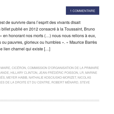
1 COMMENTAIRE
st de survivre dans l’esprit des vivants disait
 billet publié en 2012 consacré à la Toussaint, Bruno
, « en honorant nos morts (…) nous nous relions à eux,
es ou pauvres, glorieux ou humbles ». « Maurice Barrès
e lien charnel qui existe […]
 MAIRE
,
CICÉRON
,
COMMISSION D'ORGANISATION DE LA PRIMAIRE
LANDE
,
HILLARY CLINTON
,
JEAN-FRÉDÉRIC POISSON
,
LR
,
MARINE
RÉS
,
MEYER HABIB
,
NATHALIE KOSCIUSKO-MORIZET
,
NICOLAS
RES DE LA DROITE ET DU CENTRE
,
ROBERT MÉNARD
,
STEVE