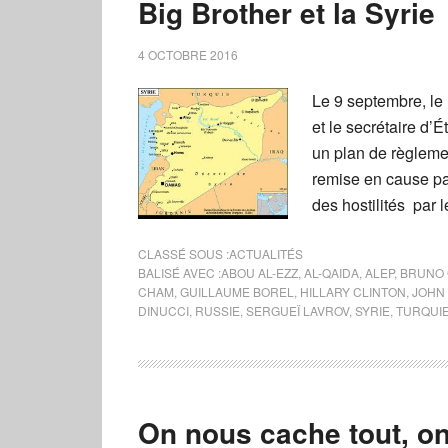
Big Brother et la Syrie
4 OCTOBRE 2016
Le 9 septembre, le 
et le secrétaire d’
un plan de règlemen
remise en cause par
des hostilités par 
CLASSÉ SOUS :
ACTUALITÉS
BALISÉ AVEC :
ABOU AL-EZZ
,
AL-QAIDA
,
ALEP
,
BRUNO 
CHAM
,
GUILLAUME BOREL
,
HILLARY CLINTON
,
JOHN
DINUCCI
,
RUSSIE
,
SERGUEÏ LAVROV
,
SYRIE
,
TURQUI
On nous cache tout, on