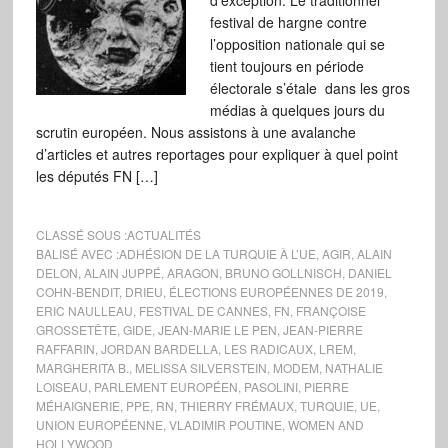
d’exception. Le traditionnel
festival de hargne contre
l’opposition nationale qui se
tient toujours en période
électorale s’étale dans les gros
médias à quelques jours du
scrutin européen. Nous assistons à une avalanche
d’articles et autres reportages pour expliquer à quel point
les députés FN […]
CLASSÉ SOUS :
ACTUALITÉS
BALISÉ AVEC :
ADHÉSION DE LA TURQUIE À L’UE
,
AGIR
,
ALAIN
DELON
,
ALAIN JUPPÉ
,
ARAGON
,
BRUNO GOLLNISCH
,
DANIEL
COHN-BENDIT
,
DRIEU
,
ÉLECTIONS EUROPÉENNES DE 2019
,
ERIC NAULLEAU
,
FESTIVAL DE CANNES
,
FN
,
FRANÇOISE
GROSSETÊTE
,
GIDE
,
JEAN-MARIE LE PEN
,
JEAN-PIERRE
RAFFARIN
,
JORDAN BARDELLA
,
LES RADICAUX
,
LREM
,
MARGHERITA B.
,
MELISSA SILVERSTEIN
,
MODEM
,
NATHALIE
LOISEAU
,
PARLEMENT EUROPÉEN
,
PASOLINI
,
PIERRE
MÉHAIGNERIE
,
PPE
,
RN
,
THIERRY FRÉMAUX
,
TURQUIE
,
UE
,
UNION EUROPÉENNE
,
VLADIMIR POUTINE
,
WOMEN AND
HOLLYWOOD