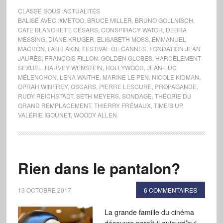
CLASSÉ SOUS :
ACTUALITÉS
BALISÉ AVEC :
#METOO
,
BRUCE MILLER
,
BRUNO GOLLNISCH
,
CATE BLANCHETT
,
CÉSARS
,
CONSPIRACY WATCH
,
DEBRA
MESSING
,
DIANE KRUGER
,
ELISABETH MOSS
,
EMMANUEL
MACRON
,
FATIH AKIN
,
FESTIVAL DE CANNES
,
FONDATION JEAN
JAURÈS
,
FRANÇOIS FILLON
,
GOLDEN GLOBES
,
HARCÈLEMENT
SEXUEL
,
HARVEY WENSTEIN
,
HOLLYWOOD
,
JEAN-LUC
MÉLENCHON
,
LENA WAITHE
,
MARINE LE PEN
,
NICOLE KIDMAN
,
OPRAH WINFREY
,
OSCARS
,
PIERRE LESCURE
,
PROPAGANDE
,
RUDY REICHSTADT
,
SETH MEYERS
,
SONDAGE
,
THÉORIE DU
GRAND REMPLACEMENT
,
THIERRY FRÉMAUX
,
TIME’S UP
,
VALÉRIE IGOUNET
,
WOODY ALLEN
Rien dans le pantalon?
13 OCTOBRE 2017
6 COMMENTAIRES
La grande famille du cinéma