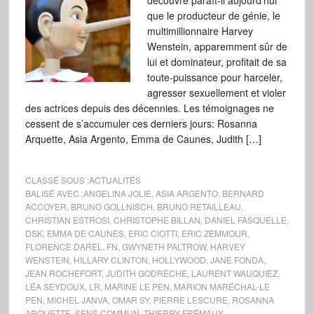
découvre paraît-il aujourd’hui
que le producteur de génie, le
multimillionnaire Harvey
Wenstein, apparemment sûr de
lui et dominateur, profitait de sa
toute-puissance pour harceler,
agresser sexuellement et violer
des actrices depuis des décennies. Les témoignages ne
cessent de s’accumuler ces derniers jours: Rosanna
Arquette, Asia Argento, Emma de Caunes, Judith […]
CLASSÉ SOUS :
ACTUALITÉS
BALISÉ AVEC :
ANGELINA JOLIE
,
ASIA ARGENTO
,
BERNARD
ACCOYER
,
BRUNO GOLLNISCH
,
BRUNO RETAILLEAU
,
CHRISTIAN ESTROSI
,
CHRISTOPHE BILLAN
,
DANIEL FASQUELLE
,
DSK
,
EMMA DE CAUNES
,
ERIC CIOTTI
,
ERIC ZEMMOUR
,
FLORENCE DAREL
,
FN
,
GWYNETH PALTROW
,
HARVEY
WENSTEIN
,
HILLARY CLINTON
,
HOLLYWOOD
,
JANE FONDA
,
JEAN ROCHEFORT
,
JUDITH GODRÈCHE
,
LAURENT WAUQUIEZ
,
LÉA SEYDOUX
,
LR
,
MARINE LE PEN
,
MARION MARÉCHAL-LE
PEN
,
MICHEL JANVA
,
OMAR SY
,
PIERRE LESCURE
,
ROSANNA
ARQUETTE
,
SENS COMMUN
,
THIERRY FRÉMAUX