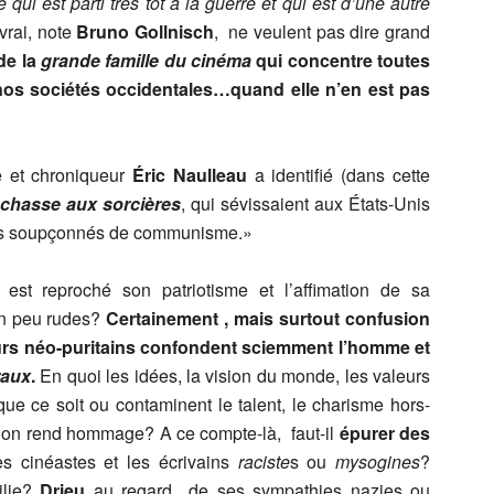
ui est parti très tôt à la guerre et qui est d’une autre
vrai, note
Bruno Gollnisch
, ne veulent pas dire grand
de la
grande famille du cinéma
qui concentre toutes
e nos sociétés occidentales…quand elle n’en est pas
e et chroniqueur
Éric Naulleau
a identifié (dans cette
 chasse aux sorcières
, qui sévissaient aux États-Unis
ins soupçonnés de communisme.»
est reproché son patriotisme et l’affimation de sa
un peu rudes?
Certainement , mais surtout confusion
teurs néo-puritains confondent sciemment l’homme et
aux
.
En quoi les idées, la vision du monde, les valeurs
ue ce soit ou contaminent le talent, le charisme hors-
’on rend hommage? A ce compte-là, faut-il
épurer des
s cinéastes et les écrivains
raciste
s ou
mysogines
?
ilie?
Drieu
au regard de ses sympathies nazies ou