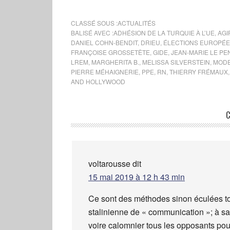
servir la « diplomatie du FN »...
France 2 et d’autres médias
CLASSÉ SOUS :
ACTUALITÉS
enquêtent sur le…
BALISÉ AVEC :
ADHÉSION DE LA TURQUIE À L’UE
,
AGI
DANIEL COHN-BENDIT
,
DRIEU
,
ÉLECTIONS EUROPÉE
FRANÇOISE GROSSETÊTE
,
GIDE
,
JEAN-MARIE LE PE
LREM
,
MARGHERITA B.
,
MELISSA SILVERSTEIN
,
MOD
PIERRE MÉHAIGNERIE
,
PPE
,
RN
,
THIERRY FRÉMAUX
AND HOLLYWOOD
C
voltarousse
dit
15 mai 2019 à 12 h 43 min
Ce sont des méthodes sinon éculées to
stalinienne de « communication »; à savo
voire calomnier tous les opposants pou