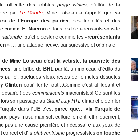
e officelle des lobbies
progressistes
, d’ultra de la
rogée par
Le Monde
, Mme Loiseau a rappelé que sa
urs de l’Europe des patries
, des identités et des
ifie comme
E. Macron
et tous les bien-pensants sous le
 nationale
qu’elle désigne comme les «
représentants
éen
» … une attaque neuve, transgressive et originale !
 de Mme Loiseau c’est la vétusté, la pauvreté des
nnées
: une bribe de
BHL
par là, un morceau d’édito du
es
par ci, quelques vieux restes de formules désuètes
ry Clinton
pour lier le tout…Comme c’est affligeant et
e désarroi) des
communicants
macronistes! Ce sont les
e, lors son passage au
Grand Jury RTL
dimanche dernier
 Turquie dans l’UE c’est
parce que… «la Turquie de
grand pays musulman soit culturellement, ethniquement,
c pas une cause première et nécessaire aux yeux de
un
correct et d’
à plat-ventrisme
progressistes
on touche