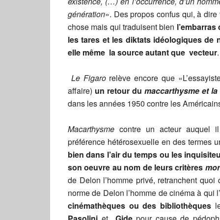
existence, (…) en l’occurrence, d’un homme q
génération
». Des propos confus qui, à dire 
chose mais qui traduisent bien
l’embarras 
les tares et les diktats idéologiques d
elle même la source autant que vecteur
.
Le Figaro
relève encore que «L’essayist
affaire)
un retour du
maccarthysme et la
dans les années 1950 contre les América
Macarthysme
contre un acteur auquel il 
préférence hétérosexuelle en des termes 
bien dans l’air du temps ou les inquisi
son oeuvre au nom de leurs critères
mor
de Delon l’homme privé, retranchent quoi q
norme de Delon l’homme de cinéma à qui l
cinémathèques ou des bibliothèques
le
Pasolini
et
Gide
pour cause de pédoph