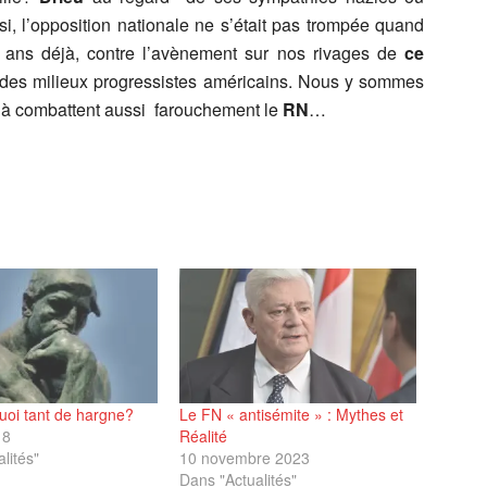
i, l’opposition nationale ne s’était pas trompée quand
gt ans déjà, contre l’avènement sur nos rivages de
ce
es milieux progressistes américains. Nous y sommes
s-là combattent aussi farouchement le
RN
…
uoi tant de hargne?
Le FN « antisémite » : Mythes et
18
Réalité
lités"
10 novembre 2023
Dans "Actualités"