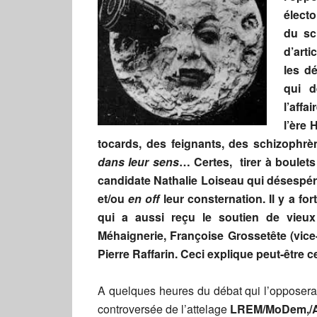
électo
du sc
d’arti
les d
qui d
l’affai
l’ère 
tocards, des feignants, des schizophrè
dans leur sens
… Certes, tirer à boulets
candidate Nathalie Loiseau qui désespé
et/ou
en off
leur consternation. Il y a for
qui a aussi reçu le soutien de vieu
Méhaignerie, Françoise Grossetête (vic
Pierre Raffarin. Ceci explique peut-être 
A quelques heures du débat qui l’opposera
controversée de l’attelage
LREM/MoDem,/A