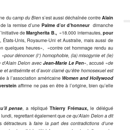
gne du c
amp du Bien
s’est aussi déchaînée contre
Alain
de la remise d’une
Palme d’or d’honneur
dimanche
’initiative de
Margherita B.,
«18.000 internautes,
pour
, États-Unis, Royaume-Uni et Australie, mais aussi de
e en quelques heures», «contre cet hommage rendu au
 «
pour dénoncer (l’) homophobie, (la) misogynie et (le)
e d’Alain Delon avec
Jean-Marie Le Pen
», accusé «
de
te et antisémite
et d’avoir
clamé qu’être homosexuel est
buée à l’association américaine
Women and Hollywood
verstein
affirme ne pas en être à l’origine, bien qu’elle
u’il pense
, a répliqué
Thierry Frémaux,
le délégué
 lundi, regrettant également que
ce qu’Alain Delon a dit
ses détracteurs à
faire la part des contradictions d’une