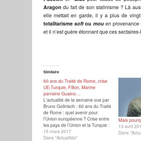
Aragon
du fait de son stalinisme ? Là auss
elle mettait en garde, il y a plus de vin
totalitarisme
soft
ou
mou
en provenance d
et il n’est guère étonnant que ces sectaire
Similaire
60 ans du Traité de Rome, crise
UE-Turquie, Fillon, Marine
parraine Guaino…
L'actualité de la semaine vue par
Bruno Gollnisch : 60 ans du Traité
de Rome : quel avenir pour
l’Union européenne ? Crise entre
Mais pourq
les pays de l’Union et la Turquie :
13 avril 20
la surenchère ? Un ambassadeur
15 mars 2017
Dans "Actua
français annonce qu’il refusera de
Dans "Actualités"