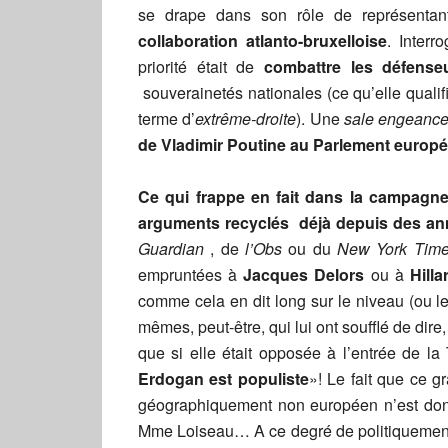
se drape dans son rôle de représentant
collaboration atlanto-bruxelloise
. Inter
priorité était de
combattre les défense
souverainetés nationales (ce qu’elle qual
terme d’
extrême-droite
). Une
sale engeance
de Vladimir Poutine au Parlement europ
Ce qui frappe en fait dans la campagne
arguments recyclés déjà depuis des a
Guardian
, de
l’Obs
ou du
New York Tim
empruntées à
Jacques Delors
ou à
Hilla
comme cela en dit long sur le niveau (ou l
mêmes, peut-être, qui lui ont soufflé de dir
que si elle était opposée à l’entrée de la
Erdogan est populiste
»! Le fait que ce 
géographiquement non européen n’est don
Mme Loiseau… A ce degré de politiquement 