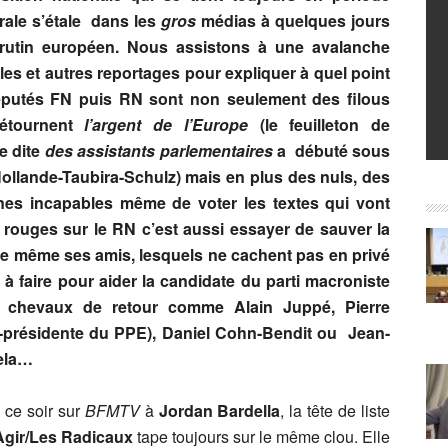
rale s’étale dans les
gros
médias à quelques jours
rutin européen. Nous assistons à une avalanche
cles et autres reportages pour expliquer à quel point
éputés FN puis RN sont non seulement des filous
étournent
l’argent de l’Europe
(le feuilleton de
re dite
des assistants parlementaires
a débuté sous
Hollande-Taubira-Schulz) mais en plus des nuls, des
nes incapables même de voter les textes qui vont
 rouges sur le RN c’est aussi essayer de sauver la
re même ses amis, lesquels ne cachent pas en privé
t à faire pour aider la candidate du parti macroniste
x chevaux de retour comme Alain Juppé, Pierre
e-présidente du PPE), Daniel Cohn-Bendit ou Jean-
cela…
 ce soir sur
BFMTV
à
Jordan Bardella
, la tête de liste
gir/Les Radicaux
tape toujours sur le même clou. Elle