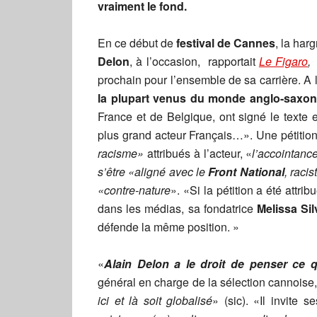
vraiment le fond.
En ce début de
festival de Cannes
, la har
Delon
, à l’occasion, rapportait
Le Figaro
,
prochain pour l’ensemble de sa carrière. A l
la plupart venus du monde anglo-saxon
France et de Belgique, ont signé le text
plus grand acteur Français…». Une pétition
racisme»
attribués à l’acteur, «
l’accointanc
s’être «aligné avec le
Front National
, racis
«contre-nature
». «Si la pétition a été attri
dans les médias, sa fondatrice
Melissa Sil
défende la même position. »
«
Alain Delon a le droit de penser ce q
général en charge de la sélection cannoise,
ici et là soit globalisé
» (sic). «Il invite 