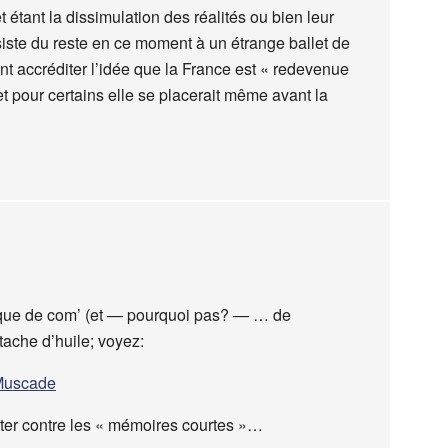
 étant la dissimulation des réalités ou bien leur
siste du reste en ce moment à un étrange ballet de
ent accréditer l’idée que la France est « redevenue
pour certains elle se placerait même avant la
nique de com’ (et — pourquoi pas? — … de
tache d’huile; voyez:
zMuscade
utter contre les « mémoires courtes »…