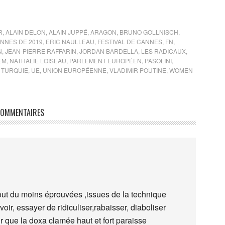
R
,
ALAIN DELON
,
ALAIN JUPPÉ
,
ARAGON
,
BRUNO GOLLNISCH
,
NNES DE 2019
,
ERIC NAULLEAU
,
FESTIVAL DE CANNES
,
FN
,
N
,
JEAN-PIERRE RAFFARIN
,
JORDAN BARDELLA
,
LES RADICAUX
,
EM
,
NATHALIE LOISEAU
,
PARLEMENT EUROPÉEN
,
PASOLINI
,
,
TURQUIE
,
UE
,
UNION EUROPÉENNE
,
VLADIMIR POUTINE
,
WOMEN
OMMENTAIRES
ut du moins éprouvées ,issues de la technique
ir, essayer de ridiculiser,rabaisser, diaboliser
r que la doxa clamée haut et fort paraisse