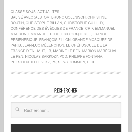
CLASSÉ SOUS :
ACTUALITÉS
BALISÉ AVEC :
ALSTOM
,
BRUNO GOLLNISCH
,
CHRISTINE
BOUTIN
,
CHRISTOPHE BILLAN
,
CHRISTOPHE GUILLUY
,
CONFÉRENCE DES ÉVÊQUES DE FRANCE
,
CRIF
,
EMMANUEL
MACRON
,
EMMANUEL TODD
,
ERIC COQUEREL
,
FRANCE
PÉRIPHÉRIQUE
,
FRANÇOIS FILLON
,
GRANDE MOSQUÉE DE
PARIS
,
JEAN-LUC MÉLENCHON
,
LE CRÉPUSCULE DE LA
FRANCE D'EN HAUT
,
LR
,
MARINE LE PEN
,
MARION MARÉCHAL-
LE PEN
,
NICOLAS SARKOZY
,
PCD
,
PHILIPPE FONTANA
,
PRÉSIDENTIELLE 2017
,
PS
,
SENS COMMUN
,
UOIF
RECHERCHER