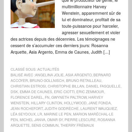
que le producteur de génie, le
multimillionnaire Harvey
Wenstein, apparemment sûr de
lui et dominateur, profitait de sa
toute-puissance pour harceler,
agresser sexuellement et violer
des actrices depuis des décennies. Les témoignages ne
cessent de s’accumuler ces derniers jours: Rosanna
Arquette, Asia Argento, Emma de Caunes, Judith […]
CLASSÉ SOUS :
ACTUALITÉS
BALISÉ AVEC :
ANGELINA JOLIE
,
ASIA ARGENTO
,
BERNARD
ACCOYER
,
BRUNO GOLLNISCH
,
BRUNO RETAILLEAU
,
CHRISTIAN ESTROSI
,
CHRISTOPHE BILLAN
,
DANIEL FASQUELLE
,
DSK
,
EMMA DE CAUNES
,
ERIC CIOTTI
,
ERIC ZEMMOUR
,
FLORENCE DAREL
,
FN
,
GWYNETH PALTROW
,
HARVEY
WENSTEIN
,
HILLARY CLINTON
,
HOLLYWOOD
,
JANE FONDA
,
JEAN ROCHEFORT
,
JUDITH GODRÈCHE
,
LAURENT WAUQUIEZ
,
LÉA SEYDOUX
,
LR
,
MARINE LE PEN
,
MARION MARÉCHAL-LE
PEN
,
MICHEL JANVA
,
OMAR SY
,
PIERRE LESCURE
,
ROSANNA
ARQUETTE
,
SENS COMMUN
,
THIERRY FRÉMAUX