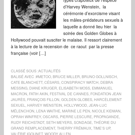
types crapoteux de l’espèce
d’Harvey Wenstein, la
cérémonie d’exorcisme visant
les mâles-prédateurs sexuels à
laquelle a donné lieu hier la
soirée des Golden Globes à
Hollywood pouvait susciter le malaise. Il ressort clairement
à la lecture de la recension de ce raout par la presse
française (voir […]
CLASSÉ SOUS :
ACTUALITÉS
BALISÉ AVEC :
#METOO
,
BRUCE MILLER
,
BRUNO GOLLNISCH
,
CATE BLANCHETT
,
CÉSARS
,
CONSPIRACY WATCH
,
DEBRA
MESSING
,
DIANE KRUGER
,
ELISABETH MOSS
,
EMMANUEL
MACRON
,
FATIH AKIN
,
FESTIVAL DE CANNES
,
FONDATION JEAN
JAURÈS
,
FRANÇOIS FILLON
,
GOLDEN GLOBES
,
HARCÈLEMENT
SEXUEL
,
HARVEY WENSTEIN
,
HOLLYWOOD
,
JEAN-LUC
MÉLENCHON
,
LENA WAITHE
,
MARINE LE PEN
,
NICOLE KIDMAN
,
OPRAH WINFREY
,
OSCARS
,
PIERRE LESCURE
,
PROPAGANDE
,
RUDY REICHSTADT
,
SETH MEYERS
,
SONDAGE
,
THÉORIE DU
GRAND REMPLACEMENT
,
THIERRY FRÉMAUX
,
TIME’S UP
,
VALÉRIE IGOUNET
,
WOODY ALLEN