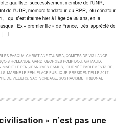
droite gaulliste, successivement membre de l’UNR,
oint de l’UDR, membre fondateur du RPR, élu sénateur
 qui s’est éteinte hier à l’âge de 88 ans, en la
squa. Ex « premier flic » de France, très apprécié de
s […]
RLES PASQUA
,
CHRISTIANE TAUBIRA
,
COMITÉS DE VIGILANCE
NÇOIS HOLLANDE
,
GARD
,
GEORGES POMPIDOU
,
GRIMAUD
,
N-MARIE LE PEN
,
JEAN-YVES CAMUS
,
JOURNÉE PARLEMENTAIRE
,
LLS
,
MARINE LE PEN
,
PLACE PUBLIQUE
,
PRÉSIDENTIELLE 2017
,
PPE DE VILLIERS
,
SAC
,
SONDAGE
,
SOS RACISME
,
TRIBUNAL
ivilisation » n’est pas une