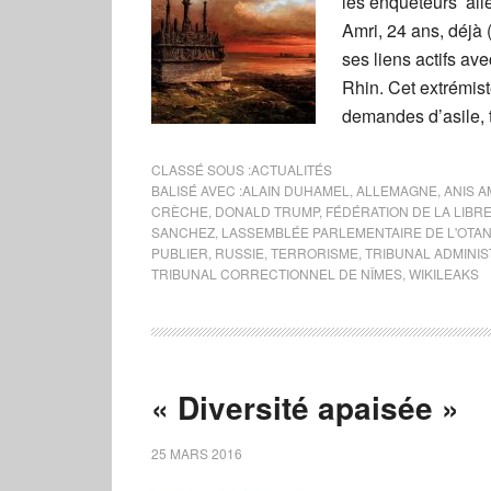
les enquêteurs alle
Amri, 24 ans, déjà 
ses liens actifs av
Rhin. Cet extrémis
demandes d’asile, 
CLASSÉ SOUS :
ACTUALITÉS
BALISÉ AVEC :
ALAIN DUHAMEL
,
ALLEMAGNE
,
ANIS A
CRÈCHE
,
DONALD TRUMP
,
FÉDÉRATION DE LA LIBR
SANCHEZ
,
LASSEMBLÉE PARLEMENTAIRE DE L'OTA
PUBLIER
,
RUSSIE
,
TERRORISME
,
TRIBUNAL ADMINIS
TRIBUNAL CORRECTIONNEL DE NÎMES
,
WIKILEAKS
« Diversité apaisée »
25 MARS 2016