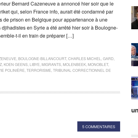
térieur Bernard Cazeneuve a annoncé hier soir que le
iket qui, selon France info, aurait été condamné par
s de prison en Belgique pour appartenance à une
s djihadistes en Syrie a été arrêté hier soir à Boulogne-
 semble-t-il en train de préparer […]
ZENEUVE
,
BOULOGNE-BILLANCOURT
,
CHARLES MICHEL
,
GARD
,
Z
,
KOEN GEENS
,
LIBYE
,
MIGRANTS
,
MOLENBEEK
,
MONOBLET
,
IE POLINIÈRE
,
TERRORISME
,
TRIBUNAL CORRECTIONNEL DE
un
5 COMMENTAIRES