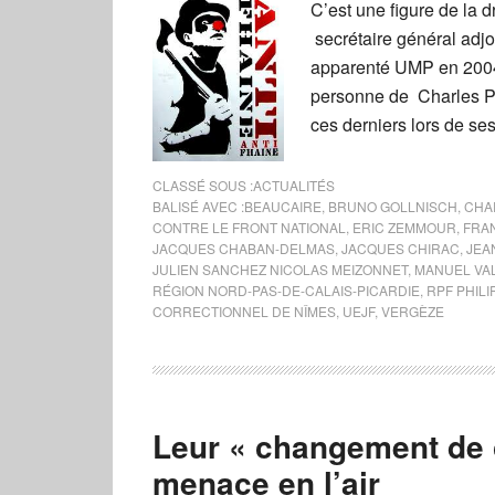
C’est une figure de la 
secrétaire général adj
apparenté UMP en 2004 ,
personne de Charles Pa
ces derniers lors de se
CLASSÉ SOUS :
ACTUALITÉS
BALISÉ AVEC :
BEAUCAIRE
,
BRUNO GOLLNISCH
,
CHA
CONTRE LE FRONT NATIONAL
,
ERIC ZEMMOUR
,
FRA
JACQUES CHABAN-DELMAS
,
JACQUES CHIRAC
,
JEA
JULIEN SANCHEZ NICOLAS MEIZONNET
,
MANUEL VA
RÉGION NORD-PAS-DE-CALAIS-PICARDIE
,
RPF PHILI
CORRECTIONNEL DE NÎMES
,
UEJF
,
VERGÈZE
Leur « changement de c
menace en l’air