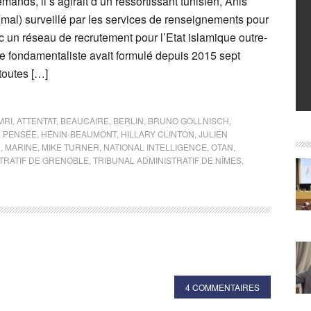
mands, il s’agirait d’un ressortissant tunisien, Anis
(mal) surveillé par les services de renseignements pour
ec un réseau de recrutement pour l’Etat islamique outre-
te fondamentaliste avait formulé depuis 2015 sept
toutes […]
MRI
,
ATTENTAT
,
BEAUCAIRE
,
BERLIN
,
BRUNO GOLLNISCH
,
E PENSÉE
,
HÉNIN-BEAUMONT
,
HILLARY CLINTON
,
JULIEN
N
,
MARINE
,
MIKE TURNER
,
NATIONAL INTELLIGENCE
,
OTAN
,
TRATIF DE GRENOBLE
,
TRIBUNAL ADMINISTRATIF DE NÎMES
,
4 COMMENTAIRES