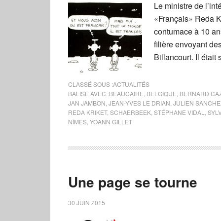
Le ministre de l’in
«Français» Reda Kr
contumace à 10 an
filière envoyant de
Billancourt. Il était
CLASSÉ SOUS :
ACTUALITÉS
BALISÉ AVEC :
BEAUCAIRE
,
BELGIQUE
,
BERNARD CA
JAN JAMBON
,
JEAN-YVES LE DRIAN
,
JULIEN SANCHE
REDA KRIKET
,
SCHAERBEEK
,
STÉPHANE VIDAL
,
SYLV
NÎMES
,
YOANN GILLET
Une page se tourne
30 JUIN 2015