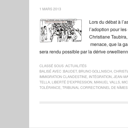
1 MARS 2013
Lors du débat à l’
l’adoption pour les
Christiane Taubira
menace, que la gau
sera rendu possible par la dérive orwellie
CLASSÉ SOUS :
ACTUALITÉS
BALISÉ AVEC :
BAUDET
,
BRUNO GOLLNISCH
,
CHRISTI
IMMIGRATION CLANDESTINE
,
INTÉGRATION
,
JEAN-M
TELLA
,
LIBERTÉ D'EXPRESSION
,
MANUEL VALLS
,
MIC
TOLÉRANCE
,
TRIBUNAL CORRECTIONNEL DE NÎMES