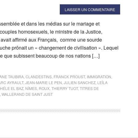
LAISSER UN COMMENTAIRE
assemblée et dans les médias sur le mariage et
 couples homosexuels, le ministre de la Justice,
, avait affirmé aux Français, comme une sourde
che prônait un « changement de civilisation ». Lequel
nne que subissent beaucoup de nos nations […]
ANE TAUBIRA
,
CLANDESTINS
,
FRANCK PROUST
,
IMMIGRATION
,
ARC AYRAULT
,
JEAN-MARIE LE PEN
,
JULIEN SANCHEZ
,
LEÏLA
HÉLE EL BAZ
,
NÎMES
,
ROUX
,
THIERRY TUOT
,
TITRES DE
,
WALLERAND DE SAINT JUST