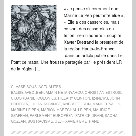
« Je pense sincèrement que
Marine Le Pen peut être élue »,
« Elle a des casseroles, mais
ce sont des casseroles en
teflon, rien n’adhère » soupire
Xavier Bretrand le président de
la région Hauts-de-France,
dans un article publié dans Le
Point ce matin. Une frousse partagée par le président LR
de la région […]
CLASSÉ SOUS :
ACTUALITÉS
BALISÉ AVEC :
BENJAMAIN NETANYAHOU
,
CHRISTIAN ESTROSI
,
CISJORDANIE
,
COLONIES
,
HILLARY CLINTON
,
I24NEWS
,
JOHN
PODESTA
,
JULIAN ASSANGE
,
KNESSET
,
LYON
,
MANUEL VALLS
,
MARINE LE PEN
,
MARION MARÉCHAL-LE PEN
,
MAURICE
SZAFRAN
,
PARLEMENT EUROPÉEN
,
PATRICK DRAHI
,
SACHA
GOZLAN
,
SOS RACISME
,
UEJF
,
XAVIER BRETRAND