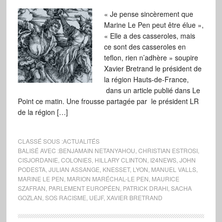
« Je pense sincèrement que
Marine Le Pen peut être élue »,
« Elle a des casseroles, mais
ce sont des casseroles en
teflon, rien n’adhère » soupire
Xavier Bretrand le président de
la région Hauts-de-France,
dans un article publié dans Le
Point ce matin. Une frousse partagée par le président LR
de la région […]
CLASSÉ SOUS :
ACTUALITÉS
BALISÉ AVEC :
BENJAMAIN NETANYAHOU
,
CHRISTIAN ESTROSI
,
CISJORDANIE
,
COLONIES
,
HILLARY CLINTON
,
I24NEWS
,
JOHN
PODESTA
,
JULIAN ASSANGE
,
KNESSET
,
LYON
,
MANUEL VALLS
,
MARINE LE PEN
,
MARION MARÉCHAL-LE PEN
,
MAURICE
SZAFRAN
,
PARLEMENT EUROPÉEN
,
PATRICK DRAHI
,
SACHA
GOZLAN
,
SOS RACISME
,
UEJF
,
XAVIER BRETRAND