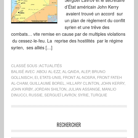
Sergueï Lavrov et le secrétaire
d’État américain John Kerry
avaient trouvé un accord sur
un plan de règlement du conflit
syrien et une trêve des
combats… vite remise en cause par de multiples violations
du cessez-le-feu. La reprise des hostilités par le régime
syrien, ses alliés […]
CLASSÉ SOUS :
ACTUALITÉS
BALISÉ AVEC :
ABOU AL-EZZ
,
AL-QAIDA
,
ALEP
,
BRUNO
GOLLNISCH
,
EI
,
ETATS-UNIS
,
FRONT AL-NOSRA
,
FRONT FATEH
AL-CHAM
,
GUILLAUME BOREL
,
HILLARY CLINTON
,
JOHN KERRY
,
JOHN KIRBY
,
JORDAN SHILTON
,
JULIAN ASSANGE
,
MANLIO
DINUCCI
,
RUSSIE
,
SERGUEÏ LAVROV
,
SYRIE
,
TURQUIE
RECHERCHER