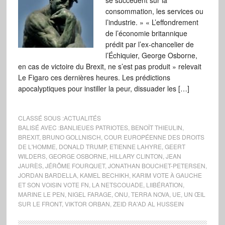
se succèdent sur la
consommation, les services ou
l’industrie. » « L’effondrement
de l’économie britannique
prédit par l’ex-chancelier de
l’Échiquier, George Osborne,
en cas de victoire du Brexit, ne s’est pas produit » relevait
Le Figaro ces dernières heures. Les prédictions
apocalyptiques pour instiller la peur, dissuader les […]
CLASSÉ SOUS :
ACTUALITÉS
BALISÉ AVEC :
BANLIEUES PATRIOTES
,
BENOÎT THIEULIN
,
BREXIT
,
BRUNO GOLLNISCH
,
COUR EUROPÉENNE DES DROITS
DE L'HOMME
,
DONALD TRUMP
,
ETIENNE LAHYRE
,
GEERT
WILDERS
,
GEORGE OSBORNE
,
HILLARY CLINTON
,
JEAN
JAURÈS
,
JÉRÔME FOURQUET
,
JONATHAN BOUCHET-PETERSEN
,
JORDAN BARDELLA
,
KAMEL BECHIKH
,
KARIM VOTE À GAUCHE
ET SON VOISIN VOTE FN
,
LA NETSCOUADE
,
LIIBÉRATION
,
MARINE LE PEN
,
NIGEL FARAGE
,
ONU
,
TERRA NOVA
,
UE
,
UN ŒIL
SUR LE FRONT
,
VIKTOR ORBAN
,
ZEID RA'AD AL HUSSEIN