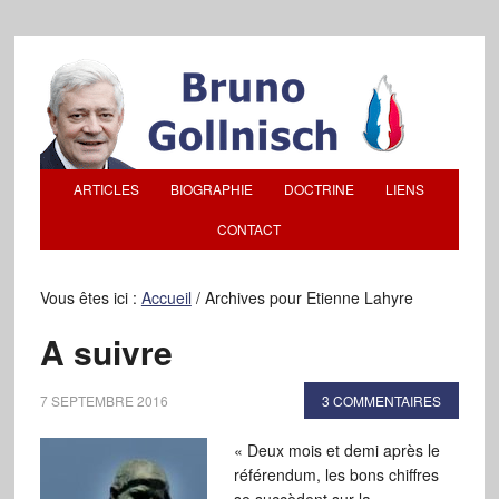
ARTICLES
BIOGRAPHIE
DOCTRINE
LIENS
CONTACT
Vous êtes ici :
Accueil
/
Archives pour Etienne Lahyre
A suivre
7 SEPTEMBRE 2016
3 COMMENTAIRES
« Deux mois et demi après le
référendum, les bons chiffres