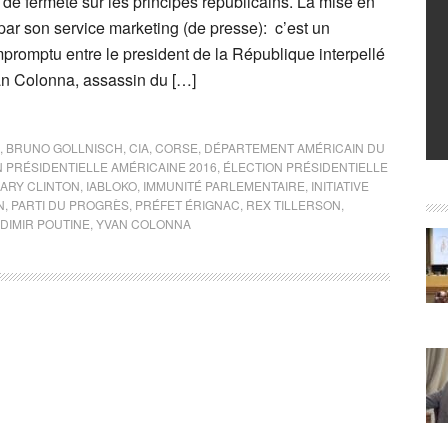
de fermeté sur les principes républicains. La mise en
par son service marketing (de presse): c’est un
impromptu entre le president de la République interpellé
an Colonna, assassin du […]
,
BRUNO GOLLNISCH
,
CIA
,
CORSE
,
DÉPARTEMENT AMÉRICAIN DU
 PRÉSIDENTIELLE AMÉRICAINE 2016
,
ÉLECTION PRÉSIDENTIELLE
LARY CLINTON
,
IABLOKO
,
IMMUNITÉ PARLEMENTAIRE
,
INITIATIVE
N
,
PARTI DU PROGRÈS
,
PRÉFET ÉRIGNAC
,
REX TILLERSON
,
DIMIR POUTINE
,
YVAN COLONNA