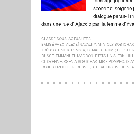
message jupitérien 
scène fut soignée 
dialogue parait-il 
dans une rue d’ Ajaccio par la femme d’Yv
CLASSÉ SOUS :
ACTUALITÉS
BALISÉ AVEC :
ALEXEÏ NAVALNY
,
ANATOLY SOBTCHAK
TRÉSOR
,
DMITRI PESKOV
,
DONALD TRUMP
,
ÉLECTION
RUSSE
,
EMMANUEL MACRON
,
ETATS-UNIS
,
FBK
,
HIL
CITOYENNE
,
KSENIA SOBTCHAK
,
MIKE POMPEO
,
OTA
ROBERT MUELLER
,
RUSSIE
,
STEEVE BRIOIS
,
UE
,
VLA