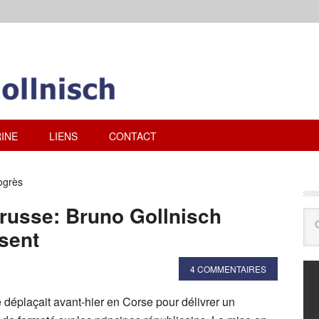
INE
LIENS
CONTACT
ogrès
e russe: Bruno Gollnisch
sent
4 COMMENTAIRES
déplaçait avant-hier en Corse pour délivrer un