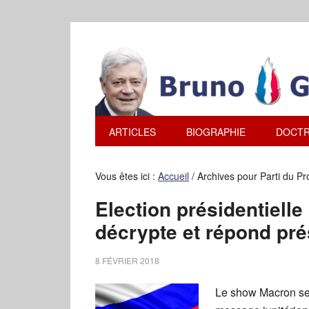
ARTICLES
BIOGRAPHIE
DOCTR
Vous êtes ici :
Accueil
/
Archives pour Parti du Pr
Election présidentiell
décrypte et répond pré
8 FÉVRIER 2018
Le show Macron se 