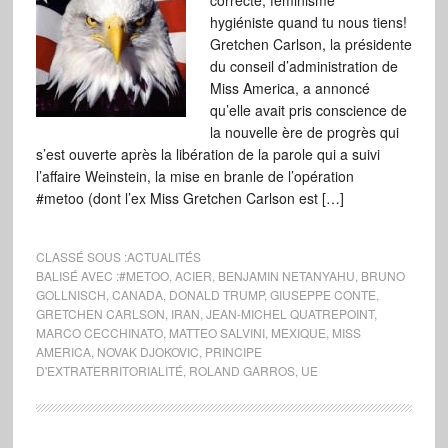
correcte, féminisme
hygiéniste quand tu nous tiens!
Gretchen Carlson, la présidente
du conseil d’administration de
Miss America, a annoncé
qu’elle avait pris conscience de
la nouvelle ère de progrès qui
s’est ouverte après la libération de la parole qui a suivi
l’affaire Weinstein, la mise en branle de l’opération
#metoo (dont l’ex Miss Gretchen Carlson est […]
CLASSÉ SOUS :
ACTUALITÉS
BALISÉ AVEC :
#METOO
,
ACIER
,
BENJAMIN NETANYAHU
,
BRUNO
GOLLNISCH
,
CANADA
,
DONALD TRUMP
,
GIUSEPPE CONTE
,
GRETCHEN CARLSON
,
IRAN
,
JEAN-MICHEL QUATREPOINT
,
MARCO CECCHINATO
,
MATTEO SALVINI
,
MEXIQUE
,
MISS
AMERICA
,
NOVAK DJOKOVIC
,
PRINCIPE
D'EXTRATERRITORIALITÉ
,
ROLAND GARROS
,
UE