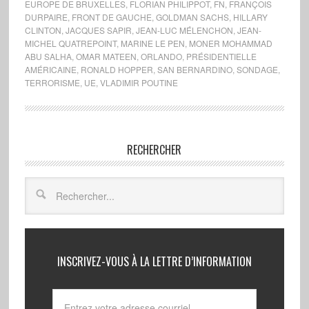
EUROPE DE BRUXELLES
,
FLORIAN PHILIPPOT
,
FN
,
FRANÇOIS
DURPAIRE
,
FRONT DE GAUCHE
,
GOLDMAN SACHS
,
HILLARY
CLINTON
,
JACQUES SAPIR
,
JEAN-LUC MÉLENCHON
,
JEAN-
MICHEL QUATREPOINT
,
MARINE LE PEN
,
MONER MOHAMMAD
ABU SALHA
,
OMAR MATEEN
,
ORLANDO
,
PRÉSIDENTIELLE
AMÉRICAINE
,
RONALD HOPPER
,
SAN BERNARDINO
,
SONDAGE
,
TERRORISME
,
UE
,
VLADIMIR POUTINE
RECHERCHER
INSCRIVEZ-VOUS À LA LETTRE D’INFORMATION