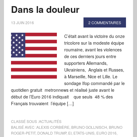
Dans la douleur
13 JUIN 2016
2 COMMENTAIRES
C’était avant la victoire du onze
tricolore sur la modeste équipe
roumaine, avant les violences
de ces derniers jours entre
supporters Allemands,
Ukrainiens, Anglais et Russes,
à Marseille, Nice et Lille. Le
sondage Ifop commandé par le
quotidien gratuit metronnews et réalisé juste avant le
début de l’Euro 2016 indiquait que seuls 48 % des
Français trouvaient l’équipe […]
CLASSÉ SOUS :
ACTUALITÉS
BALISÉ AVEC :
ALEXIS CORBIÈRE
,
BRUNO GOLLNISCH
,
BRUNO
ROGER-PETIT
,
DONALD TRUMP
,
EI
,
ETATS-UNIS
,
EURO 2016
,