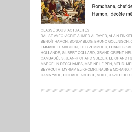
Romdhane, chef de 
Hamon, décèle mêm
CLASSÉ SOUS :
ACTUALITÉS
BALISÉ AVEC :
AGRIF
,
AHMED AL-TAYEB
,
ALAIN FINKI
BENOÎT HAMON
,
BONDY BLOG
,
BRUNO GOLLNISCH
,
EMMANUEL MACRON
,
ERIC ZEMMOUR
,
FRANCIS KAL
HOLLANDE
,
GILBERT COLLARD
,
GRAND ORIENT
,
HEL
CAMBADÉLIS
,
JEAN-RICHARD SULZER
,
LE GRAND 
MARCELIN DESCHAMPS
,
MARINE LE PEN
,
MEHDI ME
BEYROUTH
,
MYRIAM EL-KHOMRI
,
NADINE MORANO
,
RAMA YADE
,
RICHARD ABITBOL
,
VOILE
,
XAVIER BER