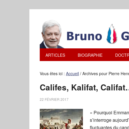
ARTICLES
BIOGRAPHIE
DOCTR
Vous êtes ici :
Accueil
/
Archives pour Pierre Henr
Califes, Kalifat, Califa
22 FÉVRIER 2017
« Pourquoi Emmanue
s’interroge aujourd’
fluctuantes du cand