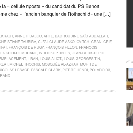
la « cellule riposte » du candidat du PS Benoit
e chez « l’ancien banquier de Rothschild» une […]
ELKRAUT
,
ANNE HIDALGO
,
ARTE
,
BADROUDINE SAÏD ABDALLAH
,
CHRISTIANE TAUBIRA
,
CJFAI
,
CLAUDE ASKOLOVITCH
,
CRAN
,
CRIF
,
IFAT
,
FRANÇOIS DE RUGY
,
FRANÇOIS FILLON
,
FRANÇOIS
LA KRIBI-ROMDHANE
,
INROCKUPTIBLES
,
JEAN-CHRISTOPHE
REMPLACEMENT
,
LIBAN
,
LOUIS ALIOT.
,
LOUIS-GEORGES TIN
,
KLAT
,
MICHEL THOORIS
,
MOSQUÉE AL-AZHAR
,
MUFTI DE
NICOLAS LESAGE
,
PASCALE CLARK
,
PIERRE HENRI
,
POLAROID3
,
TRAND