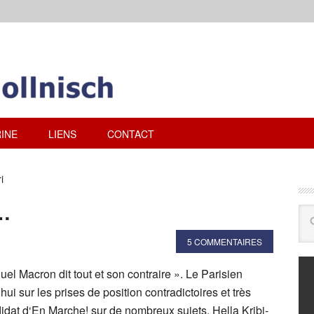
INE
LIENS
CONTACT
i
t…
5 COMMENTAIRES
l Macron dit tout et son contraire ». Le Parisien
hui sur les prises de position contradictoires et très
idat d‘En Marche! sur de nombreux sujets. Hella Kribi-