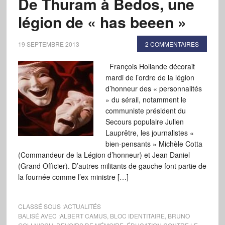
De Thuram à Bedos, une
légion de « has beeen »
19 SEPTEMBRE 2013
2 COMMENTAIRES
François Hollande décorait
mardi de l’ordre de la légion
d’honneur des « personnalités
» du sérail, notamment le
communiste président du
Secours populaire Julien
Lauprêtre, les journalistes «
bien-pensants » Michèle Cotta
(Commandeur de la Légion d’honneur) et Jean Daniel
(Grand Officier). D’autres militants de gauche font partie de
la fournée comme l’ex ministre […]
CLASSÉ SOUS :
ACTUALITÉS
BALISÉ AVEC :
ALBERT CAMUS
,
BLOC IDENTITAIRE
,
BRUNO