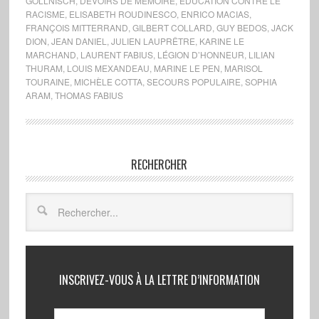
GOLLNISCH
,
DEVOIRS DE MÉMOIRE
,
ÉDUCATION CONTRE LE
RACISME
,
ELISABETH ROUDINESCO
,
ENRICO MACIAS
,
FRANÇOIS MITTERRAND
,
GILBERT COLLARD
,
GUY BEDOS
,
JACK
DION
,
JEAN DANIEL
,
JULIEN LAUPRÊTRE
,
KARINE LE
MARCHAND
,
LAURENT FABIUS
,
LÉGION D’HONNEUR
,
LILIAN
THURAM
,
LOUIS MEXANDEAU
,
MARINE LE PEN
,
MARISOL
TOURAINE
,
MICHÈLE COTTA
,
SECOURS POPULAIRE
,
SOPHIA
ARAM
,
THOMAS FABIUS
RECHERCHER
INSCRIVEZ-VOUS À LA LETTRE D’INFORMATION