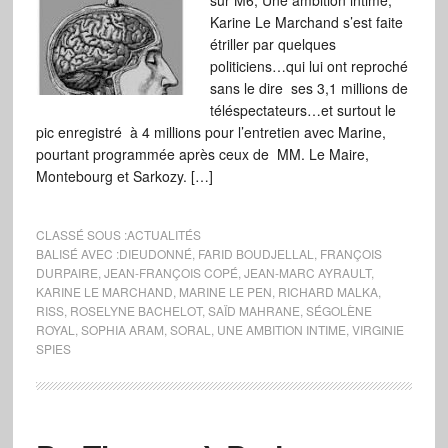
sur M6, Une ambition intime,
Karine Le Marchand s’est faite
étriller par quelques
politiciens…qui lui ont reproché
sans le dire ses 3,1 millions de
téléspectateurs…et surtout le
pic enregistré à 4 millions pour l’entretien avec Marine,
pourtant programmée après ceux de MM. Le Maire,
Montebourg et Sarkozy. […]
CLASSÉ SOUS :
ACTUALITÉS
BALISÉ AVEC :
DIEUDONNÉ
,
FARID BOUDJELLAL
,
FRANÇOIS
DURPAIRE
,
JEAN-FRANÇOIS COPÉ
,
JEAN-MARC AYRAULT
,
KARINE LE MARCHAND
,
MARINE LE PEN
,
RICHARD MALKA
,
RISS
,
ROSELYNE BACHELOT
,
SAÏD MAHRANE
,
SÉGOLÈNE
ROYAL
,
SOPHIA ARAM
,
SORAL
,
UNE AMBITION INTIME
,
VIRGINIE
SPIES