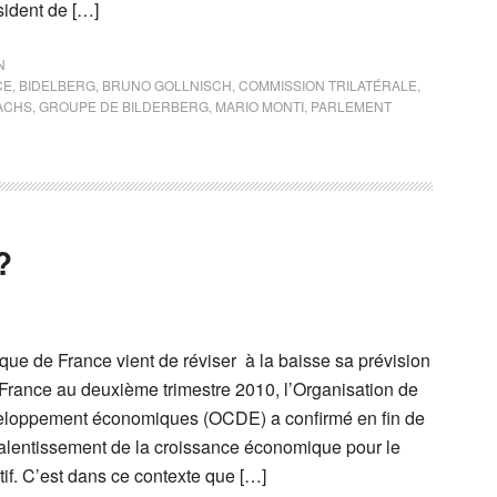
sident de […]
N
CE
,
BIDELBERG
,
BRUNO GOLLNISCH
,
COMMISSION TRILATÉRALE
,
ACHS
,
GROUPE DE BILDERBERG
,
MARIO MONTI
,
PARLEMENT
?
e de France vient de réviser à la baisse sa prévision
 France au deuxième trimestre 2010, l’Organisation de
veloppement économiques (OCDE) a confirmé en fin de
alentissement de la croissance économique pour le
if. C’est dans ce contexte que […]