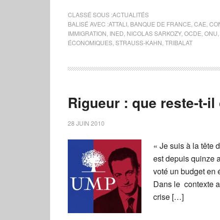
CLASSÉ SOUS :
ACTUALITÉS
BALISÉ AVEC :
ATTALI
,
BANQUE DE FRANCE
,
CAE
,
CO
IMMIGRATION
,
INED
,
NICOLAS SARKOZY
,
OCDE
,
ONU
ÉCONOMIQUES
,
STRAUSS-KAHN
,
TRIBALAT
Rigueur : que reste-t-
28 JUIN 2010
« Je suis à la tête d
est depuis quinze a
voté un budget en é
Dans le contexte a
crise […]