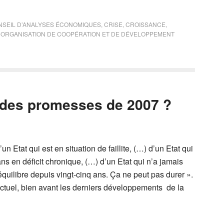
NSEIL D’ANALYSES ÉCONOMIQUES
,
CRISE
,
CROISSANCE
,
,
ORGANISATION DE COOPÉRATION ET DE DÉVELOPPEMENT
il des promesses de 2007 ?
’un Etat qui est en situation de faillite, (…) d’un Etat qui
ns en déficit chronique, (…) d’un Etat qui n’a jamais
quilibre depuis vingt-cinq ans. Ça ne peut pas durer ».
ctuel, bien avant les derniers développements de la