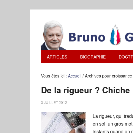
ARTICLES
BIOGRAPHIE
DOCTR
Vous êtes ici :
Accueil
/
Archives pour croissance
De la rigueur ? Chiche 
3 JUILLET 2012
La rigueur, qui trad
en soi un gros mot
instants quand on 