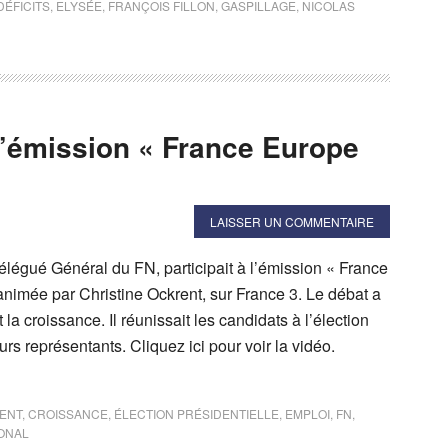
DÉFICITS
,
ELYSÉE
,
FRANÇOIS FILLON
,
GASPILLAGE
,
NICOLAS
l’émission « France Europe
LAISSER UN COMMENTAIRE
élégué Général du FN, participait à l’émission « France
nimée par Christine Ockrent, sur France 3. Le débat a
t la croissance. Il réunissait les candidats à l’élection
urs représentants. Cliquez ici pour voir la vidéo.
ENT
,
CROISSANCE
,
ÉLECTION PRÉSIDENTIELLE
,
EMPLOI
,
FN
,
ONAL