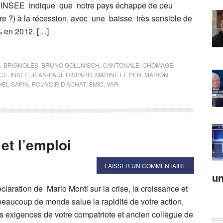
 l’INSEE indique que notre pays échappe de peu
e ?) à la récession, avec une baisse très sensible de
% en 2012. […]
E
,
BRIGNOLES
,
BRUNO GOLLNISCH
,
CANTONALE
,
CHÔMAGE
,
CE
,
INSEE
,
JEAN-PAUL DISPARD
,
MARINE LE PEN
,
MARION
HEL SAPIN
,
POUVOIR D'ACHAT
,
SMIC
,
VAR
 et l’emploi
LAISSER UN COMMENTAIRE
un
claration de Mario Monti sur la crise, la croissance et
beaucoup de monde salue la rapidité de votre action,
les exigences de votre compatriote et ancien collègue de