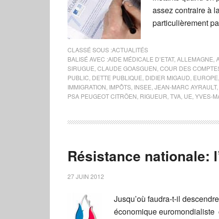
assez contraire à l
particulièrement pa
CLASSÉ SOUS :
ACTUALITÉS
BALISÉ AVEC :
AIDE MÉDICALE D’ETAT
,
ALLEMAGNE
,
SIRUGUE
,
CLAUDE GOASGUEN
,
COUR DES COMPTE
PUBLIC
,
DETTE PUBLIQUE
,
DIDIER MIGAUD
,
EUROPE
IMMIGRATION
,
IMPÔTS
,
INSEE
,
JEAN-MARC AYRAULT
PSA PEUGEOT CITRÖEN
,
RIGUEUR
,
TVA
,
UE
,
YVES-M
Résistance nationale: l’
27 JUIN 2012
Jusqu’où faudra-t-il descend
économique euromondialiste q