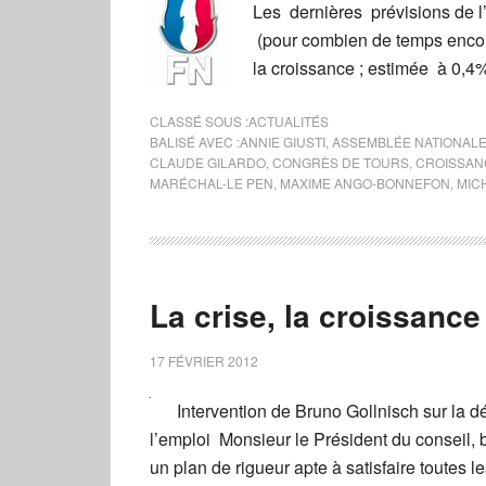
Les dernières prévisions de
(pour combien de temps encor
la croissance ; estimée à 0,4
CLASSÉ SOUS :
ACTUALITÉS
BALISÉ AVEC :
ANNIE GIUSTI
,
ASSEMBLÉE NATIONAL
CLAUDE GILARDO
,
CONGRÈS DE TOURS
,
CROISSAN
MARÉCHAL-LE PEN
,
MAXIME ANGO-BONNEFON
,
MIC
La crise, la croissance
17 FÉVRIER 2012
Intervention de Bruno Gollnisch sur la dé
l’emploi Monsieur le Président du conseil, 
un plan de rigueur apte à satisfaire toutes 