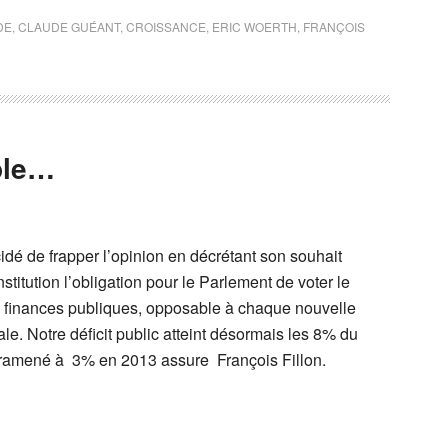
DE
,
CLAUDE GUÉANT
,
CROISSANCE
,
ERIC WOERTH
,
FRANÇOIS
ple…
dé de frapper l’opinion en décrétant son souhait
titution l’obligation pour le Parlement de voter le
es finances publiques, opposable à chaque nouvelle
. Notre déficit public atteint désormais les 8% du
e ramené à 3% en 2013 assure François Fillon.