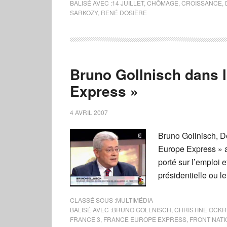
BALISÉ AVEC :
14 JUILLET
,
CHÔMAGE
,
CROISSANCE
,
SARKOZY
,
RENÉ DOSIÈRE
Bruno Gollnisch dans 
Express »
4 AVRIL 2007
Bruno Gollnisch, D
Europe Express » a
porté sur l’emploi e
présidentielle ou le
CLASSÉ SOUS :
MULTIMÉDIA
BALISÉ AVEC :
BRUNO GOLLNISCH
,
CHRISTINE OCKR
FRANCE 3
,
FRANCE EUROPE EXPRESS
,
FRONT NATI