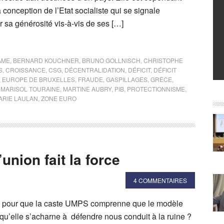
a conception de l’Etat socialiste qui se signale
r sa générosité vis-à-vis de ses […]
AME
,
BERNARD KOUCHNER
,
BRUNO GOLLNISCH
,
CHRISTOPHE
S
,
CROISSANCE
,
CSG
,
DÉCENTRALIDATION
,
DÉFICIT
,
DÉFICIT
,
EUROPE DE BRUXELLES
,
FRAUDE
,
GASPILLAGES
,
GRÈCE
,
,
MARISOL TOURAINE
,
MARTINE AUBRY
,
PIB
,
PROTECTIONNISME
,
ARIE LAULAN
,
ZONE EURO
union fait la force
4 COMMENTAIRES
re pour que la caste UMPS comprenne que le modèle
u’elle s’acharne à défendre nous conduit à la ruine ?