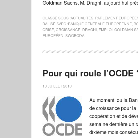
Goldman Sachs, M. Draghi, aujourd’hui pré
CLASSÉ SOUS :
ACTUALITÉS
,
PARLEMENT EUROPÉE
BALISÉ AVEC :
BANQUE CENTRALE EUROPÉENNE
,
B
CRISE
,
CROISSANCE
,
DRAGHI
,
EMPLOI
,
GOLDMAN S
EUROPÉEN
,
SWOBODA
Pour qui roule l’OCDE 
13 JUILLET 2010
Au moment ou la Banqu
de croissance pour la
coopération et de dé
semaine dernière un r
dixième mois consécut