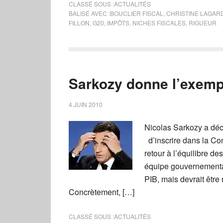
CLASSÉ SOUS :
ACTUALITÉS
BALISÉ AVEC :
BOUCLIER FISCAL
,
CHRISTINE LAGAR
FILLON
,
G20
,
IMPÔTS
,
NICHES FISCALES
,
RIGUEUR
Sarkozy donne l’exem
4 JUIN 2010
Nicolas Sarkozy a déci
d’inscrire dans la Cons
retour à l’équilibre d
équipe gouvernementale
PIB, mais devrait êtr
Concrètement, […]
CLASSÉ SOUS :
ACTUALITÉS