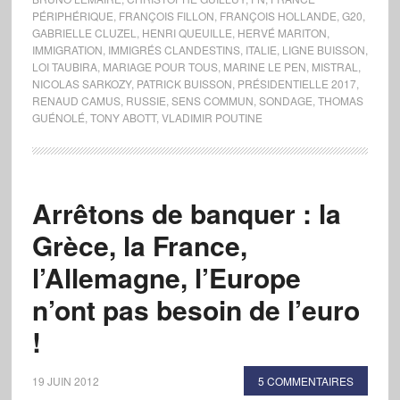
PÉRIPHÉRIQUE
,
FRANÇOIS FILLON
,
FRANÇOIS HOLLANDE
,
G20
,
GABRIELLE CLUZEL
,
HENRI QUEUILLE
,
HERVÉ MARITON
,
IMMIGRATION
,
IMMIGRÉS CLANDESTINS
,
ITALIE
,
LIGNE BUISSON
,
LOI TAUBIRA
,
MARIAGE POUR TOUS
,
MARINE LE PEN
,
MISTRAL
,
NICOLAS SARKOZY
,
PATRICK BUISSON
,
PRÉSIDENTIELLE 2017
,
RENAUD CAMUS
,
RUSSIE
,
SENS COMMUN
,
SONDAGE
,
THOMAS
GUÉNOLÉ
,
TONY ABOTT
,
VLADIMIR POUTINE
Arrêtons de banquer : la
Grèce, la France,
l’Allemagne, l’Europe
n’ont pas besoin de l’euro
!
19 JUIN 2012
5 COMMENTAIRES