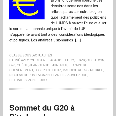
avons longuement souligné ces
dernières semaines dans les
articles parus sur notre blog en
quoi l’acharnement des politiciens
de l’UMPS à sauver l’euro et à lier
le sort de la monnaie unique à l’avenir de l’UE,
s’apparente avant tout à des considérations idéologiques
et politiques. Les analyses visionnaires […]
CLASSÉ SOUS :
ACTUALITÉS
BALISÉ AVEC :
CHRISTINE LAGARDE
,
EURO
,
FRANÇOIS BAROIN
,
G20
,
GRÈCE
,
JEAN-CLAUDE JUNCKER
,
JEAN-PIERRE
CHEVÈNEMENT
,
JOSEPH STIGLITZ
,
MAURICE ALLAIS
,
MERKEL
,
NICOLAS DUPONT-AIGNAN
,
PLAN DE SAUVEGARDE
,
RETRAITES
,
ZONE EURO
Sommet du G20 à