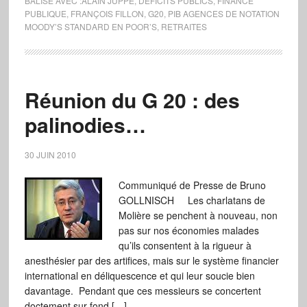
BALISÉ AVEC :
ALAIN JUPPÉ
,
DÉFICITS PUBLICS
,
FINANCE
PUBLIQUE
,
FRANÇOIS FILLON
,
G20
,
PIB AGENCES DE NOTATION
MOODY’S STANDARD EN POOR’S
,
RETRAITES
Réunion du G 20 : des
palinodies…
30 JUIN 2010
Communiqué de Presse de Bruno
GOLLNISCH Les charlatans de
Molière se penchent à nouveau, non
pas sur nos économies malades
qu’ils consentent à la rigueur à
anesthésier par des artifices, mais sur le système financier
international en déliquescence et qui leur soucie bien
davantage. Pendant que ces messieurs se concertent
doctement sur fond […]