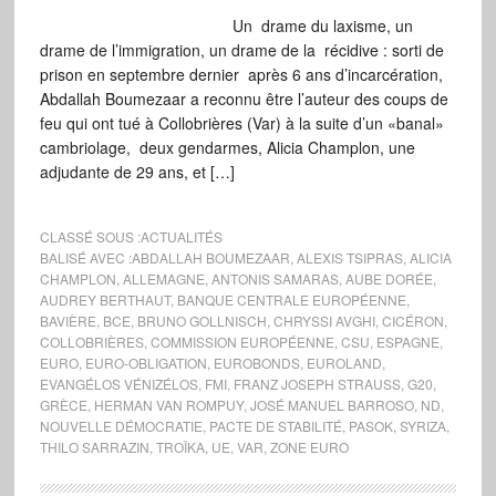
Un drame du laxisme, un
drame de l’immigration, un drame de la récidive : sorti de
prison en septembre dernier après 6 ans d’incarcération,
Abdallah Boumezaar a reconnu être l’auteur des coups de
feu qui ont tué à Collobrières (Var) à la suite d’un «banal»
cambriolage, deux gendarmes, Alicia Champlon, une
adjudante de 29 ans, et […]
CLASSÉ SOUS :
ACTUALITÉS
BALISÉ AVEC :
ABDALLAH BOUMEZAAR
,
ALEXIS TSIPRAS
,
ALICIA
CHAMPLON
,
ALLEMAGNE
,
ANTONIS SAMARAS
,
AUBE DORÉE
,
AUDREY BERTHAUT
,
BANQUE CENTRALE EUROPÉENNE
,
BAVIÈRE
,
BCE
,
BRUNO GOLLNISCH
,
CHRYSSI AVGHI
,
CICÉRON
,
COLLOBRIÈRES
,
COMMISSION EUROPÉENNE
,
CSU
,
ESPAGNE
,
EURO
,
EURO-OBLIGATION
,
EUROBONDS
,
EUROLAND
,
EVANGÉLOS VÉNIZÉLOS
,
FMI
,
FRANZ JOSEPH STRAUSS
,
G20
,
GRÈCE
,
HERMAN VAN ROMPUY
,
JOSÉ MANUEL BARROSO
,
ND
,
NOUVELLE DÉMOCRATIE
,
PACTE DE STABILITÉ
,
PASOK
,
SYRIZA
,
THILO SARRAZIN
,
TROÏKA
,
UE
,
VAR
,
ZONE EURO