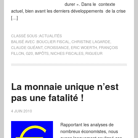
durer ». Dans le contexte
actuel, bien avant les derniers développements de la crise
[…]
CLASSÉ SOUS :
ACTUALITÉS
BALISÉ AVEC :
BOUCLIER FISCAL
,
CHRISTINE LAGARDE
,
CLAUDE GUÉANT
,
CROISSANCE
,
ERIC WOERTH
,
FRANÇOIS
FILLON
,
G20
,
IMPÔTS
,
NICHES FISCALES
,
RIGUEUR
La monnaie unique n’est
pas une fatalité !
4 JUIN 2010
Rapportant les analyses de
nombreux économistes, nous