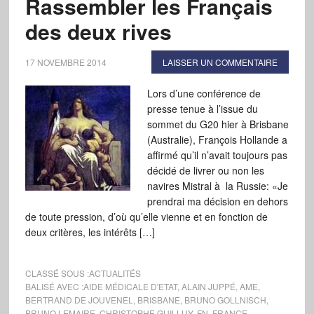
Rassembler les Français
des deux rives
17 NOVEMBRE 2014
LAISSER UN COMMENTAIRE
Lors d’une conférence de
presse tenue à l’issue du
sommet du G20 hier à Brisbane
(Australie), François Hollande a
affirmé qu’il n’avait toujours pas
décidé de livrer ou non les
navires Mistral à la Russie: «Je
prendrai ma décision en dehors
de toute pression, d’où qu’elle vienne et en fonction de
deux critères, les intérêts […]
CLASSÉ SOUS :
ACTUALITÉS
BALISÉ AVEC :
AIDE MÉDICALE D'ETAT
,
ALAIN JUPPÉ
,
AME
,
BERTRAND DE JOUVENEL
,
BRISBANE
,
BRUNO GOLLNISCH
,
BRUNO LEMAIRE
,
CHRISTOPHE GUILLUY
,
FN
,
FRANCE