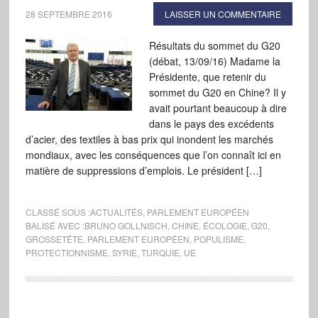
28 SEPTEMBRE 2016
LAISSER UN COMMENTAIRE
Résultats du sommet du G20
(débat, 13/09/16) Madame la
Présidente, que retenir du
sommet du G20 en Chine? Il y
avait pourtant beaucoup à dire
dans le pays des excédents
d’acier, des textiles à bas prix qui inondent les marchés
mondiaux, avec les conséquences que l’on connaît ici en
matière de suppressions d’emplois. Le président […]
CLASSÉ SOUS :
ACTUALITÉS
,
PARLEMENT EUROPÉEN
BALISÉ AVEC :
BRUNO GOLLNISCH
,
CHINE
,
ÉCOLOGIE
,
G20
,
GROSSETÊTE
,
PARLEMENT EUROPÉEN
,
POPULISME
,
PROTECTIONNISME
,
SYRIE
,
TURQUIE
,
UE