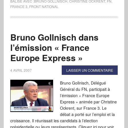
BALISÉ AVEC :
BRUNO GOLLNISCH
,
CHRISTINE OCKRENT
,
FN
,
FRANCE 3
,
FRONT NATIONAL
Bruno Gollnisch dans
l’émission « France
Europe Express »
4 AVRIL 2007
LAISSER UN COMMENTAIRE
Bruno Gollnisch, Délégué
Général du FN, participait à
l’émission « France Europe
Express » animée par Christine
Ockrent, sur France 3. Le
débat a porté sur l’emploi et la
croissance. Il réunissait les candidats à l’élection
présidentielle ou leurs représentants. Cliquez ici pour voir