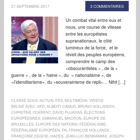
27 SEPTEMBRE 2017
3 COMMENTAIRES
Un combat vital entre eux et
nous, une course de vitesse
entre les européistes
supranationaux, le côté
lumineux de la force, et le
réveil des peuples européens,
comprendre le camp des
«obscurantistes » , de la «
guerre » , de la « haine », du « nationalisme », de
«l’idenditarisme», du «souverainisme de repli»… Nihil […]
CLASSÉ SOUS :
ACTUALITÉS
,
MULTIMÉDIA
,
VIDÉOS
BALISÉ AVEC :
AFD
,
ALBERT CAMUS
,
BRUNO GOLLNISCH
,
CHRISTINE OCKRENT
,
DAVID PUJADAS
,
ÉLECTIONS
EUROPÉENNES
,
EMMANUEL MACRON
,
EUROPE DE
BRUXELLES
,
EUROPE DES NATIONS
,
FÉDÉRALISME
,
FÉDÉRALISME EUROPÉEN
,
FN
,
FRANÇOIS HOLLANDE
,
FRANÇOISE DEGOIS
,
HADÈS
,
JEAN-LUC BENHAMIAS
,
JOSEPH