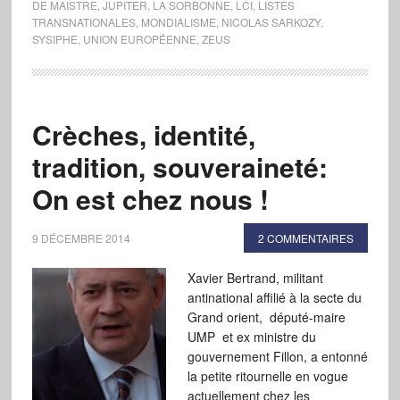
DE MAISTRE
,
JUPITER
,
LA SORBONNE
,
LCI
,
LISTES
TRANSNATIONALES
,
MONDIALISME
,
NICOLAS SARKOZY
,
SYSIPHE
,
UNION EUROPÉENNE
,
ZEUS
Crèches, identité,
tradition, souveraineté:
On est chez nous !
9 DÉCEMBRE 2014
2 COMMENTAIRES
Xavier Bertrand, militant
antinational affilié à la secte du
Grand orient, député-maire
UMP et ex ministre du
gouvernement Fillon, a entonné
la petite ritournelle en vogue
actuellement chez les