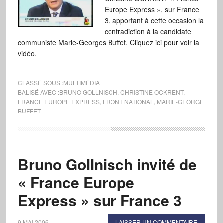
Europe Express », sur France
3, apportant à cette occasion la
contradiction à la candidate
communiste Marie-Georges Buffet. Cliquez ici pour voir la
vidéo.
CLASSÉ SOUS :
MULTIMÉDIA
BALISÉ AVEC :
BRUNO GOLLNISCH
,
CHRISTINE OCKRENT
,
FRANCE EUROPE EXPRESS
,
FRONT NATIONAL
,
MARIE-GEORGE
BUFFET
Bruno Gollnisch invité de
« France Europe
Express » sur France 3
9 MAI 2006
LAISSER UN COMMENTAIRE