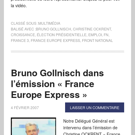
la vidéo.
CLASSÉ SOUS :
MULTIMÉDIA
BALISÉ AVEC :
BRUNO GOLLNISCH
,
CHRISTINE OCKRENT
,
CROISSANCE
,
ÉLECTION PRÉSIDENTIELLE
,
EMPLOI
,
FN
,
FRANCE 3
,
FRANCE EUROPE EXPRESS
,
FRONT NATIONAL
Bruno Gollnisch dans
l’émission « France
Europe Express »
4 FÉVRIER 2007
LAISSER UN COMMENTAIRE
Notre Délégué Général est
intervenu dans l’émission de
Christine OCKRENT « France