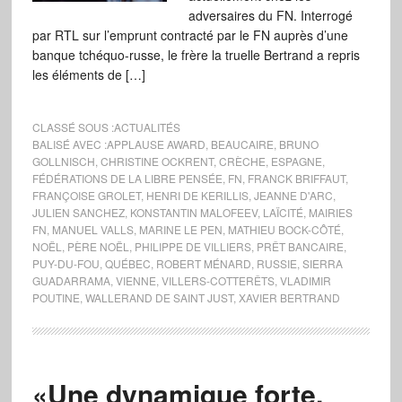
adversaires du FN. Interrogé
par RTL sur l’emprunt contracté par le FN auprès d’une
banque tchéquo-russe, le frère la truelle Bertrand a repris
les éléments de […]
CLASSÉ SOUS :
ACTUALITÉS
BALISÉ AVEC :
APPLAUSE AWARD
,
BEAUCAIRE
,
BRUNO
GOLLNISCH
,
CHRISTINE OCKRENT
,
CRÈCHE
,
ESPAGNE
,
FÉDÉRATIONS DE LA LIBRE PENSÉE
,
FN
,
FRANCK BRIFFAUT
,
FRANÇOISE GROLET
,
HENRI DE KERILLIS
,
JEANNE D'ARC
,
JULIEN SANCHEZ
,
KONSTANTIN MALOFEEV
,
LAÏCITÉ
,
MAIRIES
FN
,
MANUEL VALLS
,
MARINE LE PEN
,
MATHIEU BOCK-CÔTÉ
,
NOËL
,
PÈRE NOËL
,
PHILIPPE DE VILLIERS
,
PRÊT BANCAIRE
,
PUY-DU-FOU
,
QUÉBEC
,
ROBERT MÉNARD
,
RUSSIE
,
SIERRA
GUADARRAMA
,
VIENNE
,
VILLERS-COTTERÊTS
,
VLADIMIR
POUTINE
,
WALLERAND DE SAINT JUST
,
XAVIER BERTRAND
«Une dynamique forte,