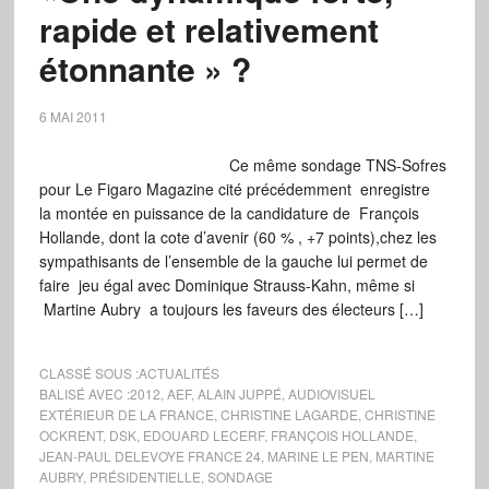
rapide et relativement
étonnante » ?
6 MAI 2011
Ce même sondage TNS-Sofres
pour Le Figaro Magazine cité précédemment enregistre
la montée en puissance de la candidature de François
Hollande, dont la cote d’avenir (60 % , +7 points),chez les
sympathisants de l’ensemble de la gauche lui permet de
faire jeu égal avec Dominique Strauss-Kahn, même si
Martine Aubry a toujours les faveurs des électeurs […]
CLASSÉ SOUS :
ACTUALITÉS
BALISÉ AVEC :
2012
,
AEF
,
ALAIN JUPPÉ
,
AUDIOVISUEL
EXTÉRIEUR DE LA FRANCE
,
CHRISTINE LAGARDE
,
CHRISTINE
OCKRENT
,
DSK
,
EDOUARD LECERF
,
FRANÇOIS HOLLANDE
,
JEAN-PAUL DELEVOYE FRANCE 24
,
MARINE LE PEN
,
MARTINE
AUBRY
,
PRÉSIDENTIELLE
,
SONDAGE