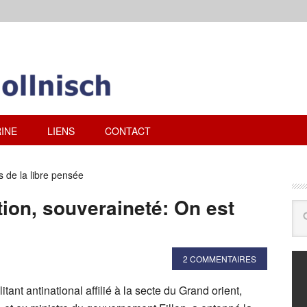
INE
LIENS
CONTACT
 de la libre pensée
ition, souveraineté: On est
2 COMMENTAIRES
itant antinational affilié à la secte du Grand orient,