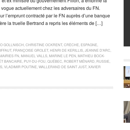
t ex ministre du gouvernement Fillon, a entonné la
en vogue actuellement chez les adversaires du FN.
sur l’emprunt contracté par le FN auprès d’une banque
ère la truelle Bertrand a repris les éléments de […]
O GOLLNISCH
,
CHRISTINE OCKRENT
,
CRÈCHE
,
ESPAGNE
,
IFFAUT
,
FRANÇOISE GROLET
,
HENRI DE KERILLIS
,
JEANNE D'ARC
,
MAIRIES FN
,
MANUEL VALLS
,
MARINE LE PEN
,
MATHIEU BOCK-
ÊT BANCAIRE
,
PUY-DU-FOU
,
QUÉBEC
,
ROBERT MÉNARD
,
RUSSIE
,
TS
,
VLADIMIR POUTINE
,
WALLERAND DE SAINT JUST
,
XAVIER