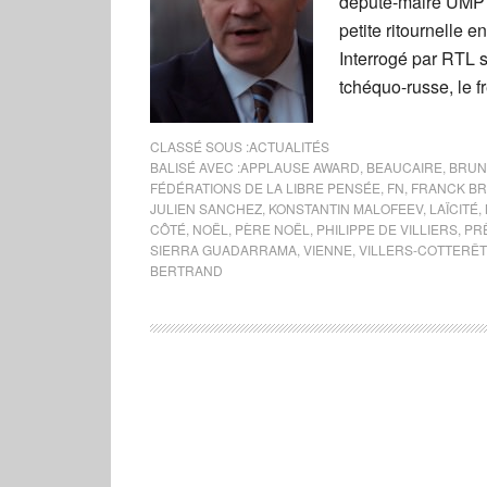
député-maire UMP e
petite ritournelle 
Interrogé par RTL 
tchéquo-russe, le fr
CLASSÉ SOUS :
ACTUALITÉS
BALISÉ AVEC :
APPLAUSE AWARD
,
BEAUCAIRE
,
BRUN
FÉDÉRATIONS DE LA LIBRE PENSÉE
,
FN
,
FRANCK BR
JULIEN SANCHEZ
,
KONSTANTIN MALOFEEV
,
LAÏCITÉ
,
CÔTÉ
,
NOËL
,
PÈRE NOËL
,
PHILIPPE DE VILLIERS
,
PR
SIERRA GUADARRAMA
,
VIENNE
,
VILLERS-COTTERÊ
BERTRAND