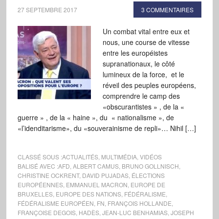
27 SEPTEMBRE 2017
3 COMMENTAIRES
Un combat vital entre eux et
nous, une course de vitesse
entre les européistes
supranationaux, le côté
lumineux de la force, et le
réveil des peuples européens,
comprendre le camp des
«obscurantistes » , de la «
guerre » , de la « haine », du « nationalisme », de
«l’idenditarisme», du «souverainisme de repli»… Nihil […]
CLASSÉ SOUS :
ACTUALITÉS
,
MULTIMÉDIA
,
VIDÉOS
BALISÉ AVEC :
AFD
,
ALBERT CAMUS
,
BRUNO GOLLNISCH
,
CHRISTINE OCKRENT
,
DAVID PUJADAS
,
ÉLECTIONS
EUROPÉENNES
,
EMMANUEL MACRON
,
EUROPE DE
BRUXELLES
,
EUROPE DES NATIONS
,
FÉDÉRALISME
,
FÉDÉRALISME EUROPÉEN
,
FN
,
FRANÇOIS HOLLANDE
,
FRANÇOISE DEGOIS
,
HADÈS
,
JEAN-LUC BENHAMIAS
,
JOSEPH