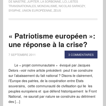
DE MAISTRE
,
JUPITER
,
LA SORBONNE
,
LCI
,
LISTES
TRANSNATIONALES
,
MONDIALISME
,
NICOLAS SARKOZY
,
SYSIPHE
,
UNION EUROPÉENNE
,
ZEUS
« Patriotisme européen »:
une réponse à la crise?
7 SEPTEMBRE 2011
3 COMMENTAIRES
Le « projet communautaire » évoqué par Jacques
Delors –voir notre article précédent- peut il se construire
sur l’abaissement du fait national ? Disons-le clairement,
l’Europe des patries, de la coopération entre Etats
souverains, cette communauté de civilisation qui lie les
peuples européens et que défend historiquement le Front
National, ne saurait par nature se construire au détriment
des […]