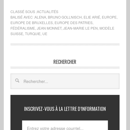
CLASSÉ SOUS :
ACTUALITÉS
BALISÉ AVEC :
ALENA
,
BRUNO GOLLNISCH
,
ELIE ARIÉ
,
EUROPE
,
EUROPE DE BRUXELLES
,
EUROPE DES PATRIES
,
FÉDÉRALISME
,
JEAN MONNET
,
JEAN-MARIE LE PEN
,
MODÈLE
SUISSE
,
TURQUIE
,
UE
RECHERCHER
INSCRIVEZ-VOUS À LA LETTRE D’INFORMATION