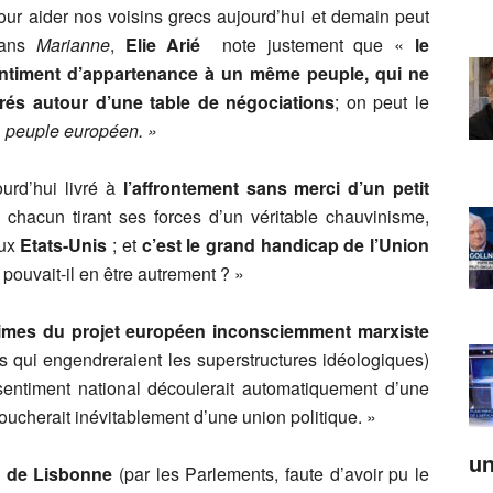
ur aider nos voisins grecs aujourd’hui et demain peut
…Dans
Marianne
,
Elie Arié
note justement que «
le
entiment d’appartenance à un même peuple, qui ne
orés autour d’une table de négociations
; on peut le
e
peuple européen. »
urd’hui livré à
l’affrontement sans merci d’un petit
, chacun tirant ses forces d’un véritable chauvinisme,
ux
Etats-Unis
; et
c’est le grand handicap de l’Union
pouvait-il en être autrement ? »
times du projet européen inconsciemment marxiste
es qui engendreraient les superstructures idéologiques)
 sentiment national découlerait automatiquement d’une
oucherait inévitablement d’une union politique. »
un
té de Lisbonne
(par les Parlements, faute d’avoir pu le