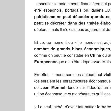
« sacrifier », notamment financièrement po
être espagnols, portugais ou italiens
patriotisme ne peut découler que du s
peut se décréter dans des traités élab
déplorer, mais il n’existe pas aujourd’hui d
Et ce, au moment ou « le monde est aujo
nombre de grands blocs économiques
comme on peut le constater en
Chine
ou a
Européenne
que d’en être dépourvue. Mais 
En effet, « nous sommes aujourd’hui
vic
(ce seraient les infrastructures économiqu
de
Jean Monnet
, fondé sur l’idée qu’un
union économique et monétaire, et qu’il acc
« Le seul intérêt d’avoir fait ratifier le
trai