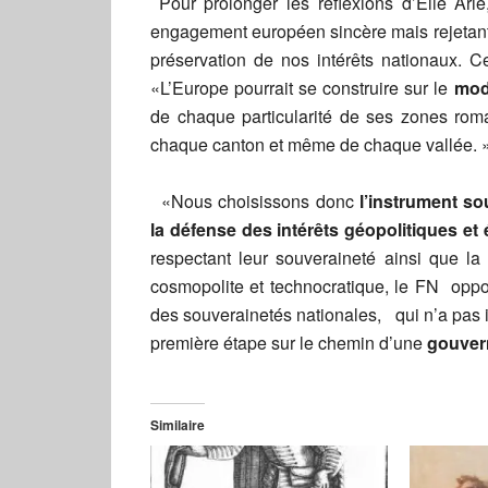
Pour prolonger les réflexions d’Elie Arié
engagement européen sincère mais rejetant 
préservation de nos intérêts nationaux. C
«L’Europe pourrait se construire sur le
mod
de chaque particularité de ses zones rom
chaque canton et même de chaque vallée. 
«Nous choisissons donc
l’instrument so
la défense des intérêts géopolitiques e
respectant leur souveraineté ainsi que l
cosmopolite et technocratique, le FN oppos
des souverainetés nationales, qui n’a pas il
première étape sur le chemin d’une
gouver
Similaire