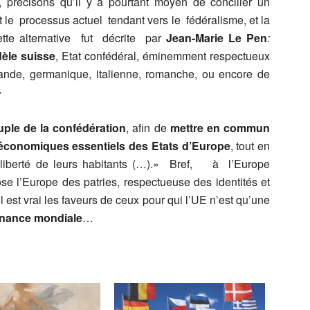
, précisons qu’il y a pourtant moyen de concilier un
le processus actuel tendant vers le fédéralisme, et la
ette alternative fut décrite par
Jean-Marie Le Pen
:
èle suisse
, Etat confédéral, éminemment respectueux
ande, germanique, italienne, romanche, ou encore de
»
uple de la confédération
, afin de
mettre en commun
t économiques essentiels des Etats d’Europe
, tout en
a liberté de leurs habitants (…).» Bref, à l’Europe
e l’Europe des patries, respectueuse des identités et
 est vrai les faveurs de ceux pour qui l’UE n’est qu’une
nance mondiale
…