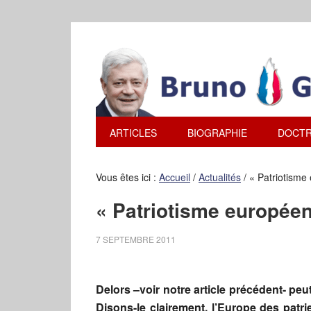
ARTICLES
BIOGRAPHIE
DOCTR
Vous êtes ici :
Accueil
/
Actualités
/
« Patriotisme 
« Patriotisme européen
7 SEPTEMBRE 2011
Delors –voir notre article précédent- peut
Disons-le clairement, l’Europe des patri