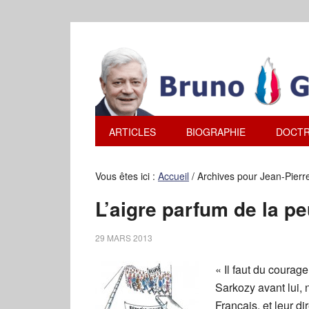
ARTICLES
BIOGRAPHIE
DOCTR
Vous êtes ici :
Accueil
/
Archives pour Jean-Pierr
L’aigre parfum de la p
29 MARS 2013
« Il faut du courag
Sarkozy avant lui, 
Français, et leur d