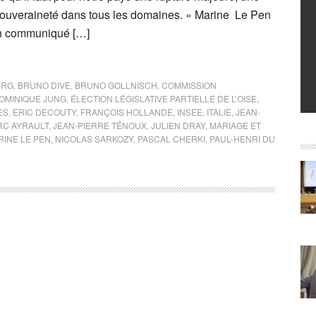
 souveraineté dans tous les domaines. » Marine Le Pen
n communiqué […]
URG
,
BRUNO DIVE
,
BRUNO GOLLNISCH
,
COMMISSION
OMINIQUE JUNG
,
ÉLECTION LÉGISLATIVE PARTIELLE DE L’OISE
,
ES
,
ERIC DECOUTY
,
FRANÇOIS HOLLANDE
,
INSEE
,
ITALIE
,
JEAN-
RC AYRAULT
,
JEAN-PIERRE TÉNOUX
,
JULIEN DRAY
,
MARIAGE ET
RINE LE PEN
,
NICOLAS SARKOZY
,
PASCAL CHERKI
,
PAUL-HENRI DU