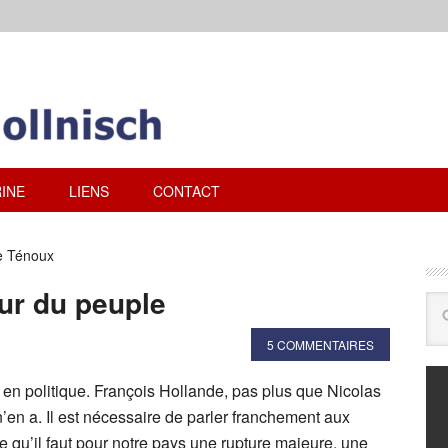
INE
LIENS
CONTACT
e Ténoux
eur du peuple
5 COMMENTAIRES
e en politique. François Hollande, pas plus que Nicolas
n’en a. Il est nécessaire de parler franchement aux
ire qu’il faut pour notre pays une rupture majeure, une