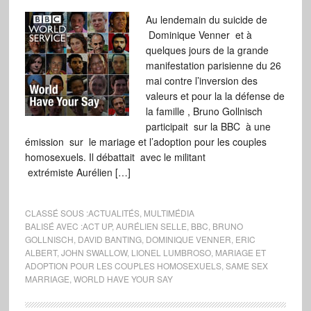
Au lendemain du suicide de
Dominique Venner et à
quelques jours de la grande
manifestation parisienne du 26
mai contre l’inversion des
valeurs et pour la la défense de
la famille , Bruno Gollnisch
participait sur la BBC à une
émission sur le mariage et l’adoption pour les couples
homosexuels. Il débattait avec le militant
extrémiste Aurélien […]
CLASSÉ SOUS :
ACTUALITÉS
,
MULTIMÉDIA
BALISÉ AVEC :
ACT UP
,
AURÉLIEN SELLE
,
BBC
,
BRUNO
GOLLNISCH
,
DAVID BANTING
,
DOMINIQUE VENNER
,
ERIC
ALBERT
,
JOHN SWALLOW
,
LIONEL LUMBROSO
,
MARIAGE ET
ADOPTION POUR LES COUPLES HOMOSEXUELS
,
SAME SEX
MARRIAGE
,
WORLD HAVE YOUR SAY