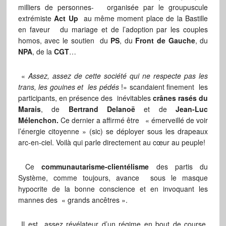
milliers de personnes- organisée par le groupuscule
extrémiste
Act Up
au même moment place de la Bastille
en faveur du mariage et de l’adoption par les couples
homos, avec le soutien du
PS
, du
Front de Gauche
, du
NPA
, de la
CGT
…
«
Assez, assez de cette société qui ne respecte pas les
trans, les gouines et les pédés
!» scandaient finement les
participants, en présence des inévitables
crânes rasés du
Marais
, de
Bertrand Delanoë
et de
Jean-Luc
Mélenchon.
Ce
dernier a affirmé être
« émerveillé de voir
l’énergie citoyenne » (sic) se déployer sous les drapeaux
arc-en-ciel. Voilà qui parle directement au cœur au peuple!
Ce
communautarisme-clientélisme
des partis du
Système, comme toujours, avance sous le masque
hypocrite de la bonne conscience et en invoquant les
mannes des « grands ancêtres ».
Il est assez révélateur d’un régime en bout de course,