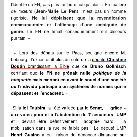
l’identité du FN, pas plus aujourd’hui qu’ hier. « En matière
de mœurs (
Jean-Marie Le Pen
) n’est pas un homme
rigoriste.
Ne lui déplaisent que la revendication
communautaire et l’affichage d’une ambiguïté de
genre
. Le FN ne tenait conséquemment nul discours
puritain. »
« Lors des débats sur le Pacs, souligne encore M.
Lebourg, l’excès était plus du côté de la
député
Christine
Boutin
brandissant la Bible
que de
Bruno Gollnisch
certifiant que
le FN ne prônait nulle
politique de la
braguette
mais mettant en avant le souci d’une société
où l’individu participe à un systèmes de normes qui le
dépassent et l’encadrent
. »
Si la
loi Taubira
a été validée par le
Sénat,
«
grâce »
aux votes pour et à l’abstention de 7 sénateurs UMP
et devrait être définitivement adoptée mardi, la
mobilisation dans la rue ne faiblit pas. Le député UMP
Henri Guaino
a eu raison de dénoncer dimanche sur