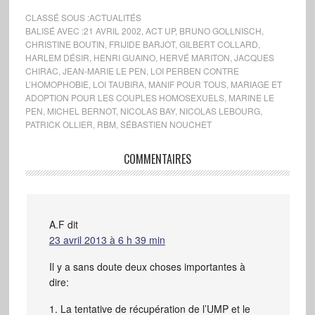
CLASSÉ SOUS :
ACTUALITÉS
BALISÉ AVEC :
21 AVRIL 2002
,
ACT UP
,
BRUNO GOLLNISCH
,
CHRISTINE BOUTIN
,
FRIJIDE BARJOT
,
GILBERT COLLARD
,
HARLEM DÉSIR
,
HENRI GUAINO
,
HERVÉ MARITON
,
JACQUES
CHIRAC
,
JEAN-MARIE LE PEN
,
LOI PERBEN CONTRE
L’HOMOPHOBIE
,
LOI TAUBIRA
,
MANIF POUR TOUS
,
MARIAGE ET
ADOPTION POUR LES COUPLES HOMOSEXUELS
,
MARINE LE
PEN
,
MICHEL BERNOT
,
NICOLAS BAY
,
NICOLAS LEBOURG
,
PATRICK OLLIER
,
RBM
,
SÉBASTIEN NOUCHET
COMMENTAIRES
A.F
dit
23 avril 2013 à 6 h 39 min
Il y a sans doute deux choses importantes à
dire:
1. La tentative de récupération de l’UMP et le