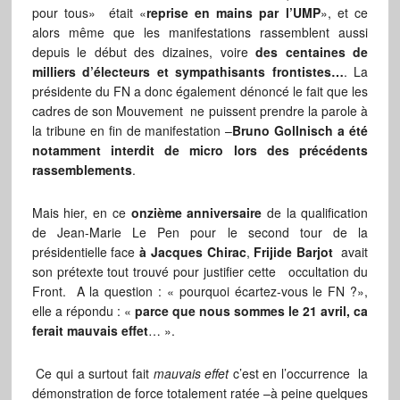
pour tous» était «
reprise en mains par l’UMP
», et ce
alors même que les manifestations rassemblent aussi
depuis le début des dizaines, voire
des centaines de
milliers d’électeurs et sympathisants frontistes…
. La
présidente du FN a donc également dénoncé le fait que les
cadres de son Mouvement ne puissent prendre la parole à
la tribune en fin de manifestation –
Bruno Gollnisch a été
notamment interdit de micro lors des précédents
rassemblements
.
Mais hier, en ce
onzième anniversaire
de la qualification
de Jean-Marie Le Pen pour le second tour de la
présidentielle face
à Jacques Chirac
,
Frijide Barjot
avait
son prétexte tout trouvé pour justifier cette occultation du
Front. A la question : « pourquoi écartez-vous le FN ?»,
elle a répondu : «
parce que nous sommes le 21 avril, ca
ferait mauvais effet
… ».
Ce qui a surtout fait
mauvais effet
c’est en l’occurrence la
démonstration de force totalement ratée –à peine quelques