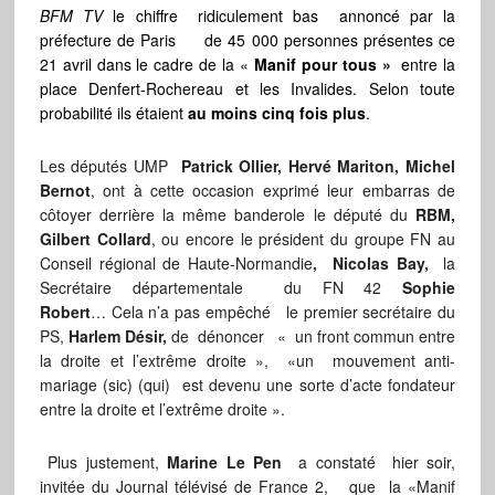
BFM TV
le chiffre ridiculement bas annoncé par la
préfecture de Paris de 45 000 personnes présentes ce
21 avril dans le cadre de la «
Manif pour tous »
entre la
place Denfert-Rochereau et les Invalides. Selon toute
probabilité ils étaient
au moins cinq fois plus
.
Les députés UMP
Patrick Ollier, Hervé Mariton, Michel
Bernot
, ont à cette occasion exprimé leur embarras de
côtoyer derrière la même banderole le député du
RBM,
Gilbert Collard
, ou encore le président du groupe FN au
Conseil régional de Haute-Normandie
, Nicolas Bay,
la
Secrétaire départementale du FN 42
Sophie
Robert
… Cela n’a pas empêché le premier secrétaire du
PS,
Harlem Désir,
de
dénoncer « un front commun entre
la droite et l’extrême droite », «un mouvement anti-
mariage (sic) (qui) est devenu une sorte d’acte fondateur
entre la droite et l’extrême droite ».
Plus justement,
Marine Le Pen
a constaté hier soir,
invitée du Journal télévisé de France 2, que la «Manif