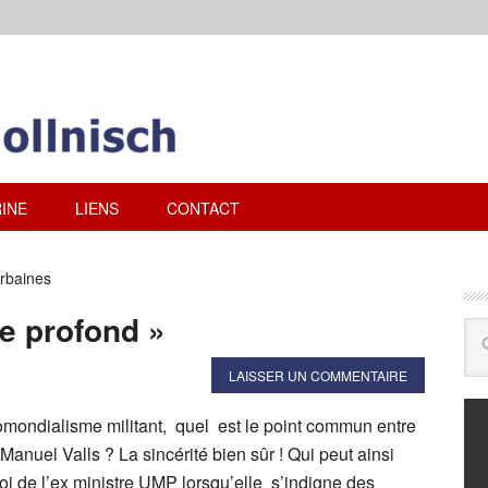
INE
LIENS
CONTACT
urbaines
e profond »
LAISSER UN COMMENTAIRE
omondialisme militant, quel est le point commun entre
Manuel Valls ? La sincérité bien sûr ! Qui peut ainsi
oi de l’ex ministre UMP lorsqu’elle s’indigne des