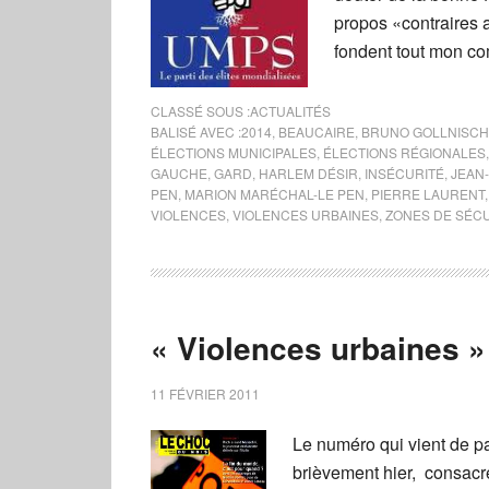
propos «contraires 
fondent tout mon com
CLASSÉ SOUS :
ACTUALITÉS
BALISÉ AVEC :
2014
,
BEAUCAIRE
,
BRUNO GOLLNISCH
ÉLECTIONS MUNICIPALES
,
ÉLECTIONS RÉGIONALES
GAUCHE
,
GARD
,
HARLEM DÉSIR
,
INSÉCURITÉ
,
JEAN
PEN
,
MARION MARÉCHAL-LE PEN
,
PIERRE LAURENT
VIOLENCES
,
VIOLENCES URBAINES
,
ZONES DE SÉCU
« Violences urbaines » 
11 FÉVRIER 2011
Le numéro qui vient de p
brièvement hier, consacre