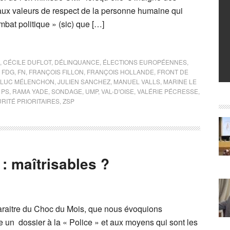
aux valeurs de respect de la personne humaine qui
bat politique » (sic) que […]
,
CÉCILE DUFLOT
,
DÉLINQUANCE
,
ÉLECTIONS EUROPÉENNES
,
,
FDG
,
FN
,
FRANÇOIS FILLON
,
FRANÇOIS HOLLANDE
,
FRONT DE
-LUC MÉLENCHON
,
JULIEN SANCHEZ
,
MANUEL VALLS
,
MARINE LE
,
PS
,
RAMA YADE
,
SONDAGE
,
UMP
,
VAL-D'OISE
,
VALÉRIE PÉCRESSE
,
RITÉ PRIORITAIRES
,
ZSP
: maîtrisables ?
araitre du Choc du Mois, que nous évoquions
 un dossier à la « Police » et aux moyens qui sont les