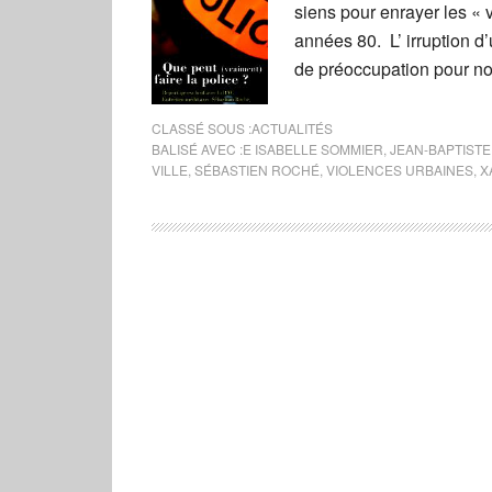
siens pour enrayer les «
années 80. L’ irruption d
de préoccupation pour no
CLASSÉ SOUS :
ACTUALITÉS
BALISÉ AVEC :
E ISABELLE SOMMIER
,
JEAN-BAPTIST
VILLE
,
SÉBASTIEN ROCHÉ
,
VIOLENCES URBAINES
,
X