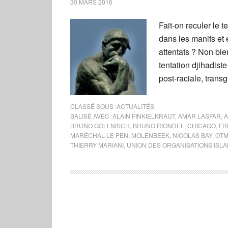
30 MARS 2016
Fait-on reculer le
dans les manifs et
attentats ? Non bie
tentation djihadiste
post-raciale, trans
CLASSÉ SOUS :
ACTUALITÉS
BALISÉ AVEC :
ALAIN FINKIELKRAUT
,
AMAR LASFAR
,
A
BRUNO GOLLNISCH
,
BRUNO RIONDEL
,
CHICAGO
,
FR
MARÉCHAL-LE PEN
,
MOLENBEEK
,
NICOLAS BAY
,
OTM
THIERRY MARIANI
,
UNION DES ORGANISATIONS ISL