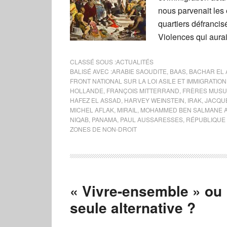
nous parvenait les
quartiers défrancis
Violences qui aura
CLASSÉ SOUS :
ACTUALITÉS
BALISÉ AVEC :
ARABIE SAOUDITE
,
BAAS
,
BACHAR EL
FRONT NATIONAL SUR LA LOI ASILE ET IMMIGRATION
HOLLANDE
,
FRANÇOIS MITTERRAND
,
FRÈRES MUS
HAFEZ EL ASSAD
,
HARVEY WEINSTEIN
,
IRAK
,
JACQU
MICHEL AFLAK
,
MIRAIL
,
MOHAMMED BEN SALMANE 
NIQAB
,
PANAMA
,
PAUL AUSSARESSES
,
RÉPUBLIQUE
ZONES DE NON-DROIT
« Vivre-ensemble » ou
seule alternative ?