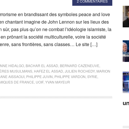
2 COMMENTAIRES
 terrorisme en brandissant des symboles peace and love
 en chantant imagine de John Lennon sur les lieux des
n sûr, pas plus qu’on ne combat l’idéologie islamiste, la
 en prônant la société multiculturelle, voire la société
genre, sans frontières, sans classes… Le site […]
NNE HIDALGO
,
BACHAR EL ASSAD
,
BERNARD CAZENEUVE
,
ÈRES MUSULMANS
,
HAFEZ EL ASSAD
,
JULIEN ROCHEDY
,
MARION
ANE AISSAOUI
,
PHILIPPE JUVIN
,
PHILIPPE VARDON
,
SYRIE
,
AMIQUES DE FRANCE
,
UOIF
,
YVAN MAYEUR
un