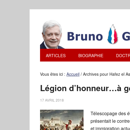
ARTICLES
BIOGRAPHIE
DOCTR
Vous êtes ici :
Accueil
/
Archives pour Hafez el A
Légion d’honneur…à gé
17 AVRIL 2018
Télescopage des é
présentait le contre
et immigration act