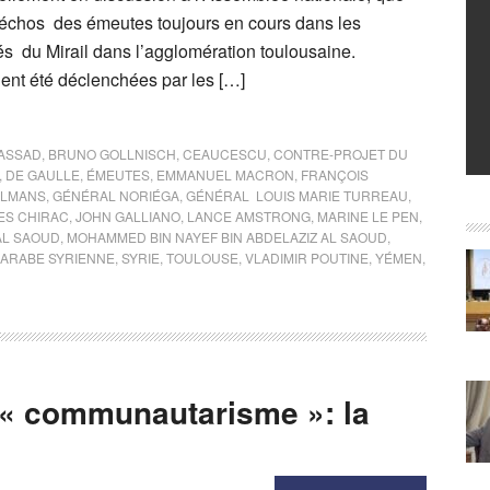
 échos des émeutes toujours en cours dans les
és du Mirail dans l’agglomération toulousaine.
ient été déclenchées par les […]
 ASSAD
,
BRUNO GOLLNISCH
,
CEAUCESCU
,
CONTRE-PROJET DU
,
DE GAULLE
,
ÉMEUTES
,
EMMANUEL MACRON
,
FRANÇOIS
ULMANS
,
GÉNÉRAL NORIÉGA
,
GÉNÉRAL LOUIS MARIE TURREAU
,
ES CHIRAC
,
JOHN GALLIANO
,
LANCE AMSTRONG
,
MARINE LE PEN
,
AL SAOUD
,
MOHAMMED BIN NAYEF BIN ABDELAZIZ AL SAOUD
,
 ARABE SYRIENNE
,
SYRIE
,
TOULOUSE
,
VLADIMIR POUTINE
,
YÉMEN
,
 « communautarisme »: la