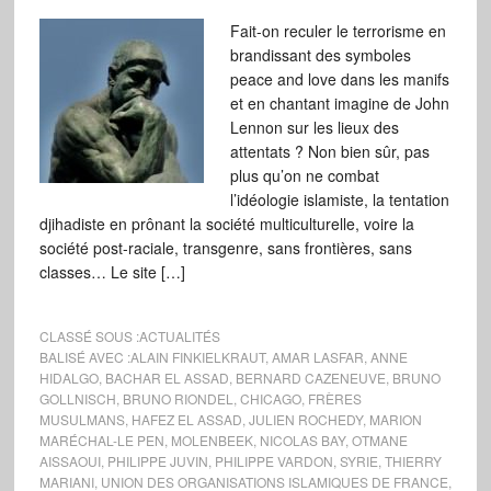
Fait-on reculer le terrorisme en
brandissant des symboles
peace and love dans les manifs
et en chantant imagine de John
Lennon sur les lieux des
attentats ? Non bien sûr, pas
plus qu’on ne combat
l’idéologie islamiste, la tentation
djihadiste en prônant la société multiculturelle, voire la
société post-raciale, transgenre, sans frontières, sans
classes… Le site […]
CLASSÉ SOUS :
ACTUALITÉS
BALISÉ AVEC :
ALAIN FINKIELKRAUT
,
AMAR LASFAR
,
ANNE
HIDALGO
,
BACHAR EL ASSAD
,
BERNARD CAZENEUVE
,
BRUNO
GOLLNISCH
,
BRUNO RIONDEL
,
CHICAGO
,
FRÈRES
MUSULMANS
,
HAFEZ EL ASSAD
,
JULIEN ROCHEDY
,
MARION
MARÉCHAL-LE PEN
,
MOLENBEEK
,
NICOLAS BAY
,
OTMANE
AISSAOUI
,
PHILIPPE JUVIN
,
PHILIPPE VARDON
,
SYRIE
,
THIERRY
MARIANI
,
UNION DES ORGANISATIONS ISLAMIQUES DE FRANCE
,