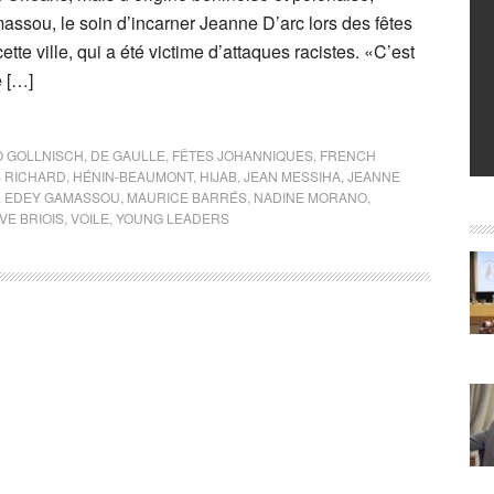
ssou, le soin d’incarner Jeanne D’arc lors des fêtes
tte ville, qui a été victime d’attaques racistes. «C’est
e […]
 GOLLNISCH
,
DE GAULLE
,
FÊTES JOHANNIQUES
,
FRENCH
S RICHARD
,
HÉNIN-BEAUMONT
,
HIJAB
,
JEAN MESSIHA
,
JEANNE
E EDEY GAMASSOU
,
MAURICE BARRÉS
,
NADINE MORANO
,
VE BRIOIS
,
VOILE
,
YOUNG LEADERS