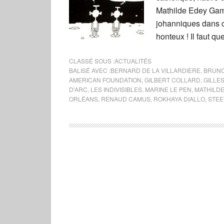
Mathilde Edey Gama
johanniques dans ce
honteux ! Il faut qu
CLASSÉ SOUS :
ACTUALITÉS
BALISÉ AVEC :
BERNARD DE LA VILLARDIÈRE
,
BRUNO
AMERICAN FOUNDATION
,
GILBERT COLLARD
,
GILLE
D'ARC
,
LES INDIVISIBLES
,
MARINE LE PEN
,
MATHILD
ORLÉANS
,
RENAUD CAMUS
,
ROKHAYA DIALLO
,
STEE