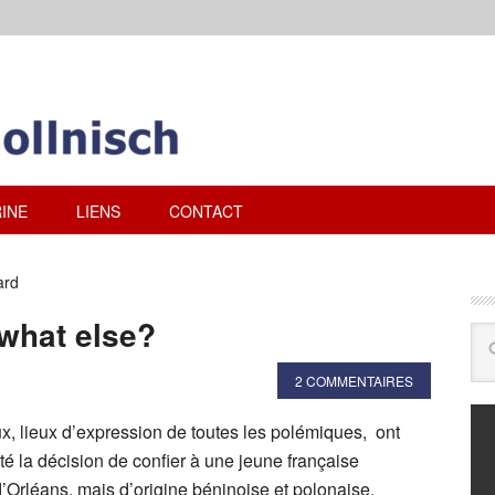
INE
LIENS
CONTACT
ard
what else?
2 COMMENTAIRES
x, lieux d’expression de toutes les polémiques, ont
la décision de confier à une jeune française
d’Orléans, mais d’origine béninoise et polonaise,