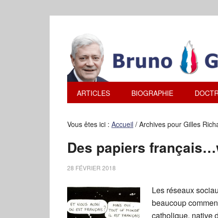
ARTICLES
BIOGRAPHIE
DOCTR
Vous êtes ici :
Accueil
/
Archives pour Gilles Rich
Des papiers français…
28 FÉVRIER 2018
Les réseaux sociau
beaucoup commenté 
catholique, native 