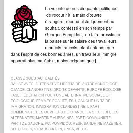
La volonté de nos dirigeants politiques
de recourir à la main d’œuvre
étrangère, répond historiquement au
souhait, confessé en son temps par
Georges Pompidou, de faire pression à
la baisse sur le salaire des travailleurs
manuels français, étant entendu que
dans l’esprit de ces bonnes âmes, un travailleur immigré
apparaît plus malléable, moins exigeant que […]
CLASSÉ SOUS :
ACTUALITÉS
BALISÉ AVEC :
ALTERNATIVE LIBERTAIRE
,
AUTREMONDE
,
CGT
,
CIMADE
,
CLANDESTINS
,
DROITS DEVANTS!
,
EUROPE ÉCOLOGIE
,
FASE
,
FÉDÉRATION POUR UNE ALTERNATIVE SOCIALE ET
ÉCOLOGIQUE
,
FEMMES EGALITÉ
,
FSU
,
GAUCHE UNITAIRE
,
IMMIGRATION
,
IMMIGRATION CLANDESTINE
,
L PARTI
COMMUNISTE DES OUVRIERS DE FRANCE
,
LA CFDT
,
LDH
,
LES
ALTERNATIFS
,
MARTINE AUBRY
,
NPA
,
PARTI COMMUNISTE
,
PARTI DE GAUCHE
,
PC
,
POMPIDOU
,
RESF
,
SANDRINE MAZETIER
,
SOLIDAIRES
,
STRAUSS-KAHN
,
UNSA
,
VERTS