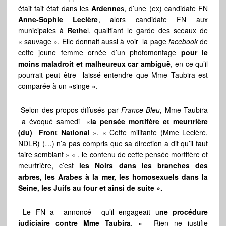
était fait état dans les
Ardenne
s, d’une (ex) candidate FN
Anne-Sophie Leclère
, alors candidate FN aux
municipales à
Rethe
l, qualifiant le garde des sceaux de
« sauvage ». Elle donnait aussi à voir la page
facebook
de
cette jeune femme ornée d’un photomontage
pour le
moins maladroit et malheureux car ambiguë
, en ce qu’il
pourrait peut être laissé entendre que Mme Taubira est
comparée à un «singe ».
Selon des propos diffusés par
France Bleu,
Mme Taubira
a évoqué samedi «
la pensée mortifère et meurtrière
(du) Front National
». « Cette militante (Mme Leclère,
NDLR) (…) n’a pas compris que sa direction a dit qu’il faut
faire semblant » « , le contenu de cette pensée mortifère et
meurtrière, c’est
les Noirs dans les branches des
arbres, les Arabes à la mer, les homosexuels dans la
Seine, les Juifs au four et ainsi de suite ».
Le FN a annoncé qu’il engageait u
ne procédure
judiciaire contre Mme Taubira
. « Rien ne justifie