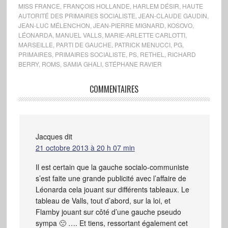
MISS FRANCE
,
FRANÇOIS HOLLANDE
,
HARLEM DÉSIR
,
HAUTE
AUTORITÉ DES PRIMAIRES SOCIALISTE
,
JEAN-CLAUDE GAUDIN
,
JEAN-LUC MÉLENCHON
,
JEAN-PIERRE MIGNARD
,
KOSOVO
,
LÉONARDA
,
MANUEL VALLS
,
MARIE-ARLETTE CARLOTTI
,
MARSEILLE
,
PARTI DE GAUCHE
,
PATRICK MENUCCI
,
PG
,
PRIMAIRES
,
PRIMAIRES SOCIALISTE
,
PS
,
RETHEL
,
RICHARD
BERRY
,
ROMS
,
SAMIA GHALI
,
STÉPHANE RAVIER
COMMENTAIRES
Jacques
dit
21 octobre 2013 à 20 h 07 min
Il est certain que la gauche socialo-communiste
s’est faite une grande publicité avec l’affaire de
Léonarda cela jouant sur différents tableaux. Le
tableau de Valls, tout d’abord, sur la loi, et
Flamby jouant sur côté d’une gauche pseudo
sympa 🙁 …. Et tiens, ressortant également cet