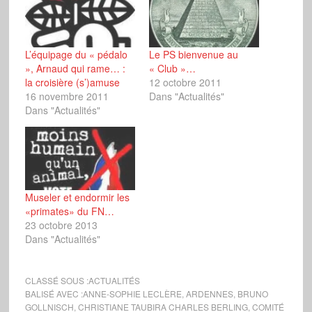
L’équipage du « pédalo
Le PS bienvenue au
», Arnaud qui rame… :
« Club »…
la croisière (s’)amuse
12 octobre 2011
16 novembre 2011
Dans "Actualités"
Dans "Actualités"
Museler et endormir les
«primates» du FN…
23 octobre 2013
Dans "Actualités"
CLASSÉ SOUS :
ACTUALITÉS
BALISÉ AVEC :
ANNE-SOPHIE LECLÈRE
,
ARDENNES
,
BRUNO
GOLLNISCH
,
CHRISTIANE TAUBIRA CHARLES BERLING
,
COMITÉ