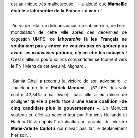
est au mieux très malheureuse, il a ajouté que
Marseille
était le « laboratoire de la France » à venir !
Au vu de l’état de déliquescence, de submersion, de tiers-
mondisation de cette ville après des décennies de
cogestion UMPS,
ce l
aboratoire
là les Français ne
souhaitent pas y entrer, ne veulent pas en goûter plus
avant les mauvaises potions, n’y en être les cobayes
!
C’est d’ailleurs pourquoi nos compatriotes se tournent vers
le FN ! Merci de cet aveu M. Mignard…
Samia Ghali a reconnu la victoire de son adversaire, le
bateleur de foire
Patrick Menucci
(57,16% des voix
contre 42,84% à sa rivale), mais elle a eu raison de
souligner qu’elle a perdu face à
une vaste coalition «de
cinq candidats plus le gouvernement »
. Un Menucci
soutenu en effet au second tour par François Hollande et
Harlem Désir depuis l’ élimination au premier du ministre
Marie-Arlette Carlotti
qui n’avait pas fait le déplacement
hier soir…