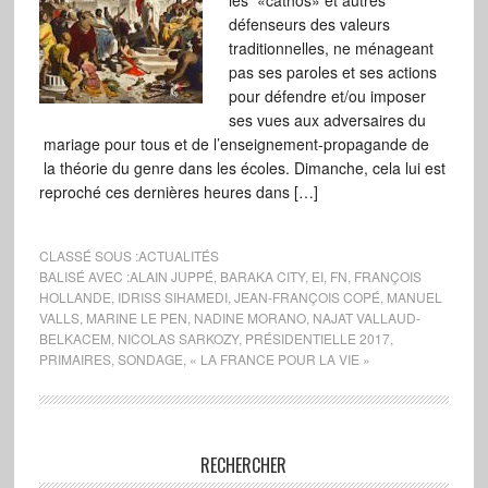
les «cathos» et autres
défenseurs des valeurs
traditionnelles, ne ménageant
pas ses paroles et ses actions
pour défendre et/ou imposer
ses vues aux adversaires du
mariage pour tous et de l’enseignement-propagande de
la théorie du genre dans les écoles. Dimanche, cela lui est
reproché ces dernières heures dans […]
CLASSÉ SOUS :
ACTUALITÉS
BALISÉ AVEC :
ALAIN JUPPÉ
,
BARAKA CITY
,
EI
,
FN
,
FRANÇOIS
HOLLANDE
,
IDRISS SIHAMEDI
,
JEAN-FRANÇOIS COPÉ
,
MANUEL
VALLS
,
MARINE LE PEN
,
NADINE MORANO
,
NAJAT VALLAUD-
BELKACEM
,
NICOLAS SARKOZY
,
PRÉSIDENTIELLE 2017
,
PRIMAIRES
,
SONDAGE
,
« LA FRANCE POUR LA VIE »
RECHERCHER