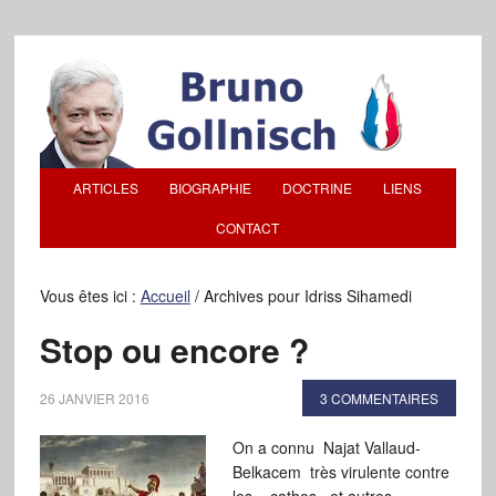
ARTICLES
BIOGRAPHIE
DOCTRINE
LIENS
CONTACT
Vous êtes ici :
Accueil
/
Archives pour Idriss Sihamedi
Stop ou encore ?
26 JANVIER 2016
3 COMMENTAIRES
On a connu Najat Vallaud-
Belkacem très virulente contre