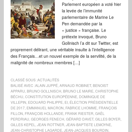
Parlement européen a voté hier
la levée de l’immunité
parlementaire de Marine Le
Pen demandée par la
« justice » française. Le
prétexte invoqué, Bruno
Gollnisch l’a dit sur Twitter, est
proprement délirant, une véritable insulte à l’intelligence
des Français…et un nouvel exemple de la servilité, de la
malignité de nombreux membres […]
CLASSÉ SOUS :
ACTUALITÉS
BALISÉ AVEC :
ALAIN JUPPÉ
,
ARNAUD ROBINET
,
BENOIST
APPARU
,
BRUNO GOLLNISCH
,
BRUNO LE MAIRE
,
CHRISTOPHE
BÉCHU
,
CONSTITUTION EUROPÉENNE
,
DOMINIQUE DE
VILLEPIN
,
EDOUARD PHILIPPE
,
EI
,
ÉLECTION PRÉSIDENTIELLE
DE 2017
,
EMMANUEL MACRON
,
FABRICE LHOMME
,
FRANÇOIS
FILLON
,
FRANÇOIS HOLLANDE
,
FRANK RIESTER
,
GAËL
PERDRIAU
,
GEORGES FENECH
,
GÉRARD DAVET
,
GILLES BOYER
,
GILLES KEPEL
,
JEAN ROTTNER
,
JEAN-BAPTISTE LEMOYNE
,
JEAN-CHRISTOPHE LAGARDE
,
JEAN-JACQUES BOURDIN
,