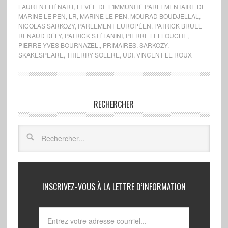
LAURENT HÉNART
,
LEVÉE DE L'IMMUNITÉ PARLEMENTAIRE DE
MARINE LE PEN
,
LR
,
MARINE LE PEN
,
MOURAD BOUDJELLAL
,
NICOLAS SARKOZY
,
PARLEMENT EUROPÉEN
,
PATRICK BRUEL
RENAUD DÉLY
,
PATRICK STÉFANINI
,
PIERRE LELLOUCHE
,
PIERRE-YVES BOURNAZEL.
,
PRIMAIRES
,
SARKOZY
,
SKAKESPEARE
,
THIERRY SOLÈRE
,
UDI
,
VINCENT LE ROUX
RECHERCHER
INSCRIVEZ-VOUS À LA LETTRE D’INFORMATION