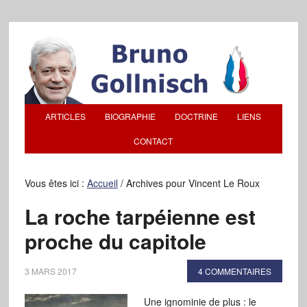
ARTICLES
BIOGRAPHIE
DOCTRINE
LIENS
CONTACT
Vous êtes ici :
Accueil
/
Archives pour Vincent Le Roux
La roche tarpéienne est
proche du capitole
3 MARS 2017
4 COMMENTAIRES
Une ignominie de plus : le