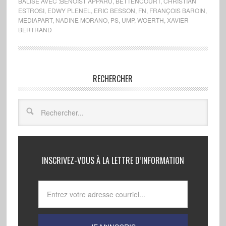
BALISÉ AVEC :
BENOIST APPARU
,
BETTENCOURT
,
CHRISTIAN
ESTROSI
,
EDWY PLENEL
,
ERIC BESSON
,
FN
,
FRANÇOIS BAROIN
,
MEDIAPART
,
NADINE MORANO
,
PS
,
UMP
,
WOERTH
,
XAVIER
BERTRAND
RECHERCHER
INSCRIVEZ-VOUS À LA LETTRE D’INFORMATION