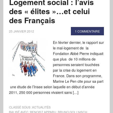
Logement social : l’avis
des « élites »…et celui
des Français
25 JANVIER 2012
1 COMMENTAIRE
En février dernier, le rapport sur
le mal-logement de la
Fondation Abbé Pierre indiquait
que plus de 10 millions de
personnes seraient touchées
par la crise du logement en
France. Dans son programme,
Marine Le Pen cite pour sa part
une étude de l’Insee selon laquelle en début d’année
2011, 250 000 personnes vivaient sans […]
CLASSÉ SOUS :
ACTUALITÉS
BALISÉ AVEC :
BENOIST APPARU
,
BRUNO GOLLNISCH
,