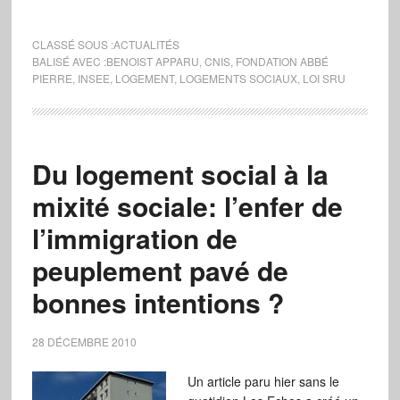
CLASSÉ SOUS :
ACTUALITÉS
BALISÉ AVEC :
BENOIST APPARU
,
CNIS
,
FONDATION ABBÉ
PIERRE
,
INSEE
,
LOGEMENT
,
LOGEMENTS SOCIAUX
,
LOI SRU
Du logement social à la
mixité sociale: l’enfer de
l’immigration de
peuplement pavé de
bonnes intentions ?
28 DÉCEMBRE 2010
Un article paru hier sans le