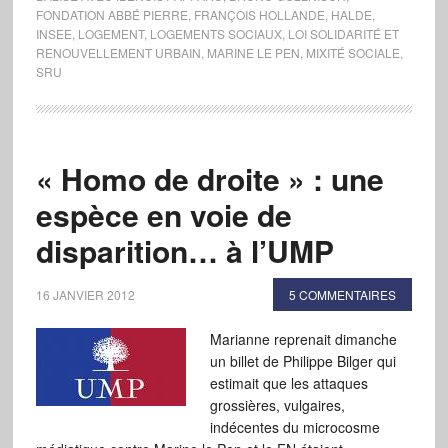
FONDATION ABBÉ PIERRE
,
FRANÇOIS HOLLANDE
,
HALDE
,
INSEE
,
LOGEMENT
,
LOGEMENTS SOCIAUX
,
LOI SOLIDARITÉ ET
RENOUVELLEMENT URBAIN
,
MARINE LE PEN
,
MIXITÉ SOCIALE
,
SRU
« Homo de droite » : une
espèce en voie de
disparition… à l’UMP
16 JANVIER 2012
5 COMMENTAIRES
Marianne reprenait dimanche
un billet de Philippe Bilger qui
estimait que les attaques
grossières, vulgaires,
indécentes du microcosme