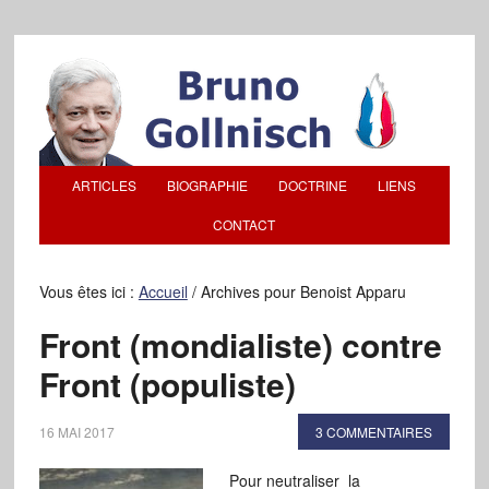
ARTICLES
BIOGRAPHIE
DOCTRINE
LIENS
CONTACT
Vous êtes ici :
Accueil
/
Archives pour Benoist Apparu
Front (mondialiste) contre
Front (populiste)
16 MAI 2017
3 COMMENTAIRES
Pour neutraliser la