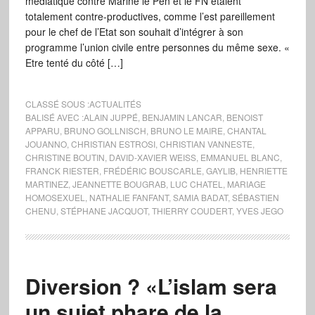
médiatique contre Marine le Pen et le FN étaient
totalement contre-productives, comme l’est pareillement
pour le chef de l’Etat son souhait d’intégrer à son
programme l’union civile entre personnes du même sexe. «
Etre tenté du côté […]
CLASSÉ SOUS :
ACTUALITÉS
BALISÉ AVEC :
ALAIN JUPPÉ
,
BENJAMIN LANCAR
,
BENOIST
APPARU
,
BRUNO GOLLNISCH
,
BRUNO LE MAIRE
,
CHANTAL
JOUANNO
,
CHRISTIAN ESTROSI
,
CHRISTIAN VANNESTE
,
CHRISTINE BOUTIN
,
DAVID-XAVIER WEISS
,
EMMANUEL BLANC
,
FRANCK RIESTER
,
FRÉDÉRIC BOUSCARLE
,
GAYLIB
,
HENRIETTE
MARTINEZ
,
JEANNETTE BOUGRAB
,
LUC CHATEL
,
MARIAGE
HOMOSEXUEL
,
NATHALIE FANFANT
,
SAMIA BADAT
,
SÉBASTIEN
CHENU
,
STÉPHANE JACQUOT
,
THIERRY COUDERT
,
YVES JEGO
Diversion ? «L’islam sera
un sujet phare de la