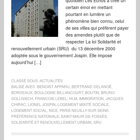
quotidien Les Echos a créé un
certain émoi en mettant
pourtant en lumière un
phénomène bien connu, celui
de ses villes qui préfèrent payer
des amendes plutôt que de
respecter La loi Solidarité et
renouvellement urbain (SRU) du 13 décembre 2000
adoptée sous le gouvernement Jospin. Elle impose
aujourd’hui […]
CLASSÉ SOUS :
ACTUALITÉS
BALISÉ AVEC :
BENOIST APPARU
,
BERTRAND DELANOË
,
BORDEAUX
,
BOULOGNE-BILLANCOURT
,
BOUTIN
,
BRUNO
GOLLNISCH
,
FRANCOIS LEBEL
,
HLM
,
IMMIGRATION
,
JACQUES
CHIRAC
,
LIONEL JOSPIN
,
LOGEMENT MIXITÉ SOCIALE
,
LOGEMENT SOCIAL
,
NICE
,
PARIS NEUILLY-SUR-SEINE
,
PRÉFÉRENCE NATIONALE
,
SAINT-MAUR-DE-FOSSÉS
,
SOLIDARITÉ ET RENOUVELLEMENT URBAIN
,
SRU