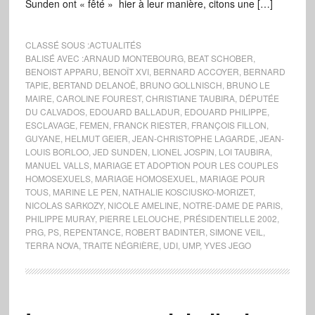
Sunden ont « fêté » hier à leur manière, citons une […]
CLASSÉ SOUS :
ACTUALITÉS
BALISÉ AVEC :
ARNAUD MONTEBOURG
,
BEAT SCHOBER
,
BENOIST APPARU
,
BENOÎT XVI
,
BERNARD ACCOYER
,
BERNARD
TAPIE
,
BERTAND DELANOË
,
BRUNO GOLLNISCH
,
BRUNO LE
MAIRE
,
CAROLINE FOUREST
,
CHRISTIANE TAUBIRA
,
DÉPUTÉE
DU CALVADOS
,
EDOUARD BALLADUR
,
EDOUARD PHILIPPE
,
ESCLAVAGE
,
FEMEN
,
FRANCK RIESTER
,
FRANÇOIS FILLON
,
GUYANE
,
HELMUT GEIER
,
JEAN-CHRISTOPHE LAGARDE
,
JEAN-
LOUIS BORLOO
,
JED SUNDEN
,
LIONEL JOSPIN
,
LOI TAUBIRA
,
MANUEL VALLS
,
MARIAGE ET ADOPTION POUR LES COUPLES
HOMOSEXUELS
,
MARIAGE HOMOSEXUEL
,
MARIAGE POUR
TOUS
,
MARINE LE PEN
,
NATHALIE KOSCIUSKO-MORIZET
,
NICOLAS SARKOZY
,
NICOLE AMELINE
,
NOTRE-DAME DE PARIS
,
PHILIPPE MURAY
,
PIERRE LELOUCHE
,
PRÉSIDENTIELLE 2002
,
PRG
,
PS
,
REPENTANCE
,
ROBERT BADINTER
,
SIMONE VEIL
,
TERRA NOVA
,
TRAITE NÉGRIÈRE
,
UDI
,
UMP
,
YVES JEGO