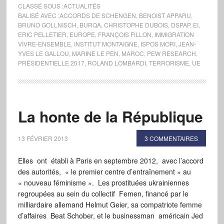
CLASSÉ SOUS :
ACTUALITÉS
BALISÉ AVEC :
ACCORDS DE SCHENGEN
,
BENOIST APPARU
,
BRUNO GOLLNISCH
,
BURQA
,
CHRISTOPHE DUBOIS
,
DSPAP
,
EI
,
ERIC PELLETIER
,
EUROPE
,
FRANÇOIS FILLON
,
IMMIGRATION
VIVRE-ENSEMBLE
,
INSTITUT MONTAIGNE
,
ISPOS MORI
,
JEAN-
YVES LE GALLOU
,
MARINE LE PEN
,
MAROC
,
PEW RESEARCH
,
PRÉSIDENTIELLE 2017
,
ROLAND LOMBARDI
,
TERRORISME
,
UE
La honte de la République
13 FÉVRIER 2013
3 COMMENTAIRES
Elles ont établi à Paris en septembre 2012, avec l’accord
des autorités, « le premier centre d’entraînement » au
« nouveau féminisme ». Les prostituées ukrainiennes
regroupées au sein du collectif Femen, financé par le
milliardaire allemand Helmut Geier, sa compatriote femme
d’affaires Beat Schober, et le businessman américain Jed