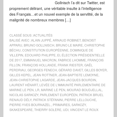
Gollnisch l’a dit sur Twitter, est
proprement délirant, une véritable insulte à l’intelligence
des Français…et un nouvel exemple de la servilité, de la
malignité de nombreux membres […]
CLASSÉ SOUS :
ACTUALITÉS
BALISÉ AVEC :
ALAIN JUPPÉ
,
ARNAUD ROBINET
,
BENOIST
APPARU
,
BRUNO GOLLNISCH
,
BRUNO LE MAIRE
,
CHRISTOPHE
BÉCHU
,
CONSTITUTION EUROPÉENNE
,
DOMINIQUE DE
VILLEPIN
,
EDOUARD PHILIPPE
,
EI
,
ÉLECTION PRÉSIDENTIELLE
DE 2017
,
EMMANUEL MACRON
,
FABRICE LHOMME
,
FRANÇOIS
FILLON
,
FRANÇOIS HOLLANDE
,
FRANK RIESTER
,
GAËL
PERDRIAU
,
GEORGES FENECH
,
GÉRARD DAVET
,
GILLES BOYER
,
GILLES KEPEL
,
JEAN ROTTNER
,
JEAN-BAPTISTE LEMOYNE
,
JEAN-CHRISTOPHE LAGARDE
,
JEAN-JACQUES BOURDIN
,
LAURENT HÉNART
,
LEVÉE DE L'IMMUNITÉ PARLEMENTAIRE DE
MARINE LE PEN
,
LR
,
MARINE LE PEN
,
MOURAD BOUDJELLAL
,
NICOLAS SARKOZY
,
PARLEMENT EUROPÉEN
,
PATRICK BRUEL
RENAUD DÉLY
,
PATRICK STÉFANINI
,
PIERRE LELLOUCHE
,
PIERRE-YVES BOURNAZEL.
,
PRIMAIRES
,
SARKOZY
,
SKAKESPEARE
,
THIERRY SOLÈRE
,
UDI
,
VINCENT LE ROUX