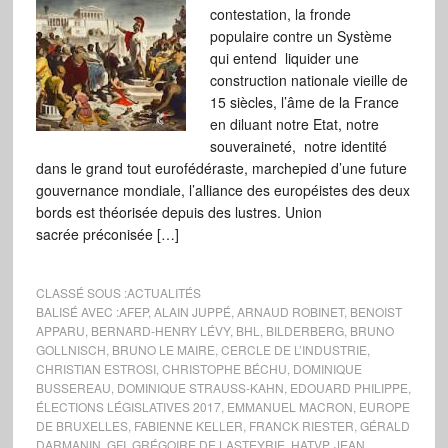
contestation, la fronde
populaire contre un Système
qui entend liquider une
construction nationale vieille de
15 siècles, l’âme de la France
en diluant notre Etat, notre
souveraineté, notre identité
dans le grand tout eurofédéraste, marchepied d’une future
gouvernance mondiale, l’alliance des européistes des deux
bords est théorisée depuis des lustres. Union
sacrée préconisée […]
CLASSÉ SOUS :
ACTUALITÉS
BALISÉ AVEC :
AFEP
,
ALAIN JUPPÉ
,
ARNAUD ROBINET
,
BENOIST
APPARU
,
BERNARD-HENRY LÉVY
,
BHL
,
BILDERBERG
,
BRUNO
GOLLNISCH
,
BRUNO LE MAIRE
,
CERCLE DE L’INDUSTRIE
,
CHRISTIAN ESTROSI
,
CHRISTOPHE BÉCHU
,
DOMINIQUE
BUSSEREAU
,
DOMINIQUE STRAUSS-KAHN
,
EDOUARD PHILIPPE
,
ÉLECTIONS LÉGISLATIVES 2017
,
EMMANUEL MACRON
,
EUROPE
DE BRUXELLES
,
FABIENNE KELLER
,
FRANCK RIESTER
,
GÉRALD
DARMANIN
,
GFI
,
GRÉGOIRE DE LASTEYRIE
,
HATVP
,
JEAN