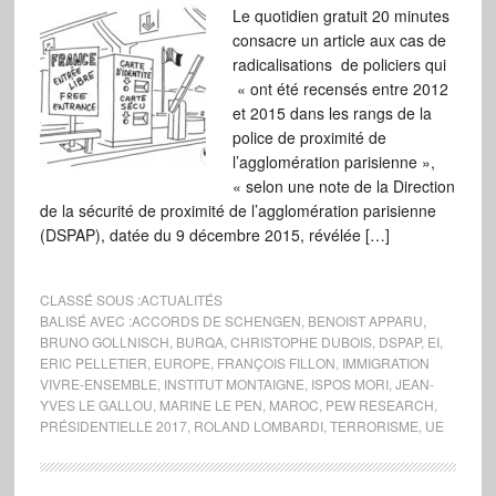
Le quotidien gratuit 20 minutes
consacre un article aux cas de
radicalisations de policiers qui
« ont été recensés entre 2012
et 2015 dans les rangs de la
police de proximité de
l’agglomération parisienne »,
« selon une note de la Direction
de la sécurité de proximité de l’agglomération parisienne
(DSPAP), datée du 9 décembre 2015, révélée […]
CLASSÉ SOUS :
ACTUALITÉS
BALISÉ AVEC :
ACCORDS DE SCHENGEN
,
BENOIST APPARU
,
BRUNO GOLLNISCH
,
BURQA
,
CHRISTOPHE DUBOIS
,
DSPAP
,
EI
,
ERIC PELLETIER
,
EUROPE
,
FRANÇOIS FILLON
,
IMMIGRATION
VIVRE-ENSEMBLE
,
INSTITUT MONTAIGNE
,
ISPOS MORI
,
JEAN-
YVES LE GALLOU
,
MARINE LE PEN
,
MAROC
,
PEW RESEARCH
,
PRÉSIDENTIELLE 2017
,
ROLAND LOMBARDI
,
TERRORISME
,
UE