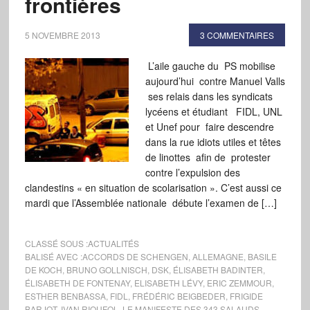
frontières
5 NOVEMBRE 2013
3 COMMENTAIRES
L’aile gauche du PS mobilise
aujourd’hui contre Manuel Valls
ses relais dans les syndicats
lycéens et étudiant FIDL, UNL
et Unef pour faire descendre
dans la rue idiots utiles et têtes
de linottes afin de protester
contre l’expulsion des
clandestins « en situation de scolarisation ». C’est aussi ce
mardi que l’Assemblée nationale débute l’examen de […]
CLASSÉ SOUS :
ACTUALITÉS
BALISÉ AVEC :
ACCORDS DE SCHENGEN
,
ALLEMAGNE
,
BASILE
DE KOCH
,
BRUNO GOLLNISCH
,
DSK
,
ÉLISABETH BADINTER
,
ÉLISABETH DE FONTENAY
,
ELISABETH LÉVY
,
ERIC ZEMMOUR
,
ESTHER BENBASSA
,
FIDL
,
FRÉDÉRIC BEIGBEDER
,
FRIGIDE
BARJOT
,
IVAN RIOUFOL
,
LE MANIFESTE DES 343 SALAUDS
,