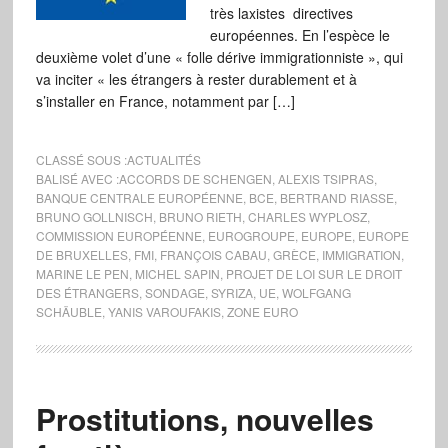
très laxistes directives
européennes. En l’espèce le
deuxième volet d’une « folle dérive immigrationniste », qui
va inciter « les étrangers à rester durablement et à
s’installer en France, notamment par […]
CLASSÉ SOUS :
ACTUALITÉS
BALISÉ AVEC :
ACCORDS DE SCHENGEN
,
ALEXIS TSIPRAS
,
BANQUE CENTRALE EUROPÉENNE
,
BCE
,
BERTRAND RIASSE
,
BRUNO GOLLNISCH
,
BRUNO RIETH
,
CHARLES WYPLOSZ
,
COMMISSION EUROPÉENNE
,
EUROGROUPE
,
EUROPE
,
EUROPE
DE BRUXELLES
,
FMI
,
FRANÇOIS CABAU
,
GRÈCE
,
IMMIGRATION
,
MARINE LE PEN
,
MICHEL SAPIN
,
PROJET DE LOI SUR LE DROIT
DES ÉTRANGERS
,
SONDAGE
,
SYRIZA
,
UE
,
WOLFGANG
SCHÄUBLE
,
YANIS VAROUFAKIS
,
ZONE EURO
Prostitutions, nouvelles