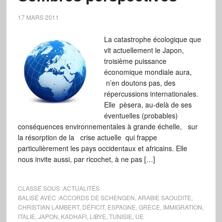
17 MARS 2011
La catastrophe écologique que
vit actuellement le Japon,
troisième puissance
économique mondiale aura,
n’en doutons pas, des
répercussions internationales.
Elle pèsera, au-delà de ses
éventuelles (probables)
conséquences environnementales à grande échelle, sur
la résorption de la crise actuelle qui frappe
particulièrement les pays occidentaux et africains. Elle
nous invite aussi, par ricochet, à ne pas […]
CLASSÉ SOUS :
ACTUALITÉS
BALISÉ AVEC :
ACCORDS DE SCHENGEN
,
ARABIE SAOUDITE
,
CHRISTIAN LAMBERT
,
DÉFICIT
,
ESPAGNE
,
GRÈCE
,
IMMIGRATION
,
ITALIE
,
JAPON
,
KADHAFI
,
LIBYE
,
TUNISIE
,
UE