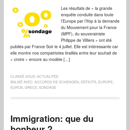
Les résultats de « la grande
enquête conduite dans toute
l’Europe par l’Ifop à la demande
du Mouvement pour la France
(MPF), du souverainiste
Philippe de Villiers » ont été
publiés par France Soir le 4 juillet. Elle est intéressante car
elle montre nos compatriotes tiraillés entre leur souhait de
« croire » encore au modèle […]
CLASSÉ SOUS :
ACTUALITÉS
BALISÉ AVEC :
ACCORDS DE SCHENGEN
,
DÉFICITS
,
EUROPE
,
EUROS
,
GRÈCE
,
SONDAGE
Immigration: que du
bonheur ?