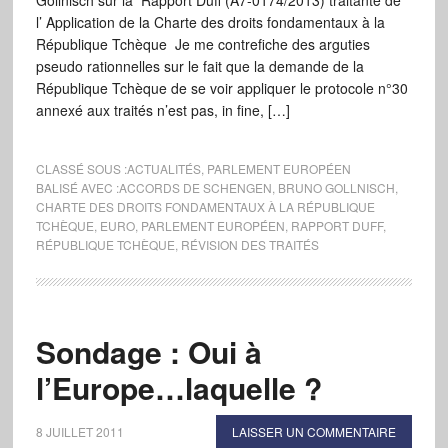
Gollnisch sur la Rapport Duff (A7-0174/2013) traitante de
l’ Application de la Charte des droits fondamentaux à la
République Tchèque Je me contrefiche des arguties
pseudo rationnelles sur le fait que la demande de la
République Tchèque de se voir appliquer le protocole n°30
annexé aux traités n’est pas, in fine, […]
CLASSÉ SOUS :
ACTUALITÉS
,
PARLEMENT EUROPÉEN
BALISÉ AVEC :
ACCORDS DE SCHENGEN
,
BRUNO GOLLNISCH
,
CHARTE DES DROITS FONDAMENTAUX À LA RÉPUBLIQUE
TCHÈQUE
,
EURO
,
PARLEMENT EUROPÉEN
,
RAPPORT DUFF
,
RÉPUBLIQUE TCHÈQUE
,
RÉVISION DES TRAITÉS
Sondage : Oui à
l’Europe…laquelle ?
8 JUILLET 2011
LAISSER UN COMMENTAIRE