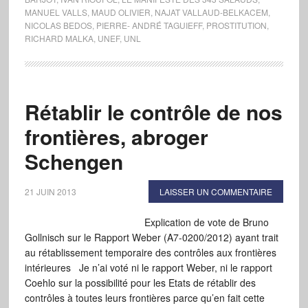
MANUEL VALLS
,
MAUD OLIVIER
,
NAJAT VALLAUD-BELKACEM
,
NICOLAS BEDOS
,
PIERRE- ANDRÉ TAGUIEFF
,
PROSTITUTION
,
RICHARD MALKA
,
UNEF
,
UNL
Rétablir le contrôle de nos
frontières, abroger
Schengen
21 JUIN 2013
LAISSER UN COMMENTAIRE
Explication de vote de Bruno
Gollnisch sur le Rapport Weber (A7-0200/2012) ayant trait
au rétablissement temporaire des contrôles aux frontières
intérieures Je n’ai voté ni le rapport Weber, ni le rapport
Coehlo sur la possibilité pour les Etats de rétablir des
contrôles à toutes leurs frontières parce qu’en fait cette