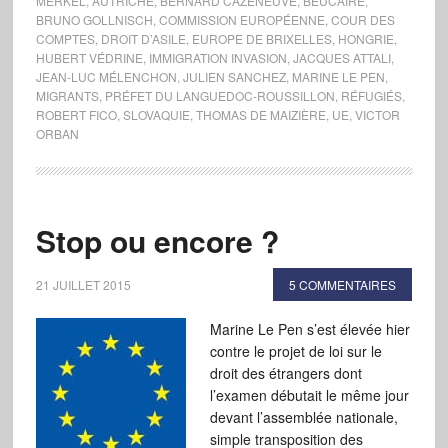
MERKEL
,
AUTRICHE
,
BERNARD CAZENEUVE
,
BEUCAIRE
,
BRUNO GOLLNISCH
,
COMMISSION EUROPÉENNE
,
COUR DES
COMPTES
,
DROIT D’ASILE
,
EUROPE DE BRIXELLES
,
HONGRIE
,
HUBERT VÉDRINE
,
IMMIGRATION INVASION
,
JACQUES ATTALI
,
JEAN-LUC MÉLENCHON
,
JULIEN SANCHEZ
,
MARINE LE PEN
,
MIGRANTS
,
PRÉFET DU LANGUEDOC-ROUSSILLON
,
RÉFUGIÉS
,
ROBERT FICO
,
SLOVAQUIE
,
THOMAS DE MAIZIÈRE
,
UE
,
VICTOR
ORBAN
Stop ou encore ?
21 JUILLET 2015
5 COMMENTAIRES
Marine Le Pen s’est élevée hier
contre le projet de loi sur le
droit des étrangers dont
l’examen débutait le même jour
devant l’assemblée nationale,
simple transposition des