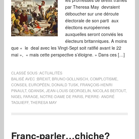
les promesses de Brexit trahies
par Theresa May devraient
déboucher sur une déroute
électorale de son parti aux
élections européennes
auxquelles seront conviés les
électeurs britanniques. A moins
que « le deal avec les Vingt-Sept soit ratifié avant le 22
mai », « mais cette perspective s’éloigne. » Dans ces […]
CLASSÉ SOUS :
ACTUALITÉS
BALISÉ AVEC :
BREXIT
,
BRUNO GOLLNISCH
,
COMPLOTISME
,
CONSEIL EUROPÉEN
,
DONALD TUSK
,
FRANÇOIS-HENRI
PINAULT
,
GDANSK
,
JEAN-LOUIS GEORGELIN
,
NICOLAS BEITOUT
,
NIGEL FARAGE
,
NOTRE-DAME DE PARIS
,
PIERRE- ANDRÉ
TAGUIEFF
,
THERESA MAY
Franc-parler…chiche?