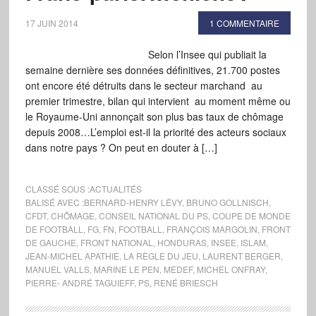
17 JUIN 2014
1 COMMENTAIRE
Selon l’Insee qui publiait la
semaine dernière ses données définitives, 21.700 postes
ont encore été détruits dans le secteur marchand au
premier trimestre, bilan qui intervient au moment même ou
le Royaume-Uni annonçait son plus bas taux de chômage
depuis 2008…L’emploi est-il la priorité des acteurs sociaux
dans notre pays ? On peut en douter à […]
CLASSÉ SOUS :
ACTUALITÉS
BALISÉ AVEC :
BERNARD-HENRY LÉVY
,
BRUNO GOLLNISCH
,
CFDT
,
CHÔMAGE
,
CONSEIL NATIONAL DU PS
,
COUPE DE MONDE
DE FOOTBALL
,
FG
,
FN
,
FOOTBALL
,
FRANÇOIS MARGOLIN
,
FRONT
DE GAUCHE
,
FRONT NATIONAL
,
HONDURAS
,
INSEE
,
ISLAM
,
JEAN-MICHEL APATHIE
,
LA RÈGLE DU JEU
,
LAURENT BERGER
,
MANUEL VALLS
,
MARINE LE PEN
,
MEDEF
,
MICHEL ONFRAY
,
PIERRE- ANDRÉ TAGUIEFF
,
PS
,
RENÉ BRIESCH