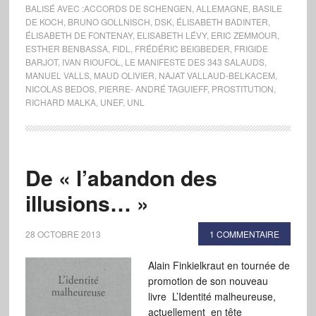
BALISÉ AVEC :
ACCORDS DE SCHENGEN
,
ALLEMAGNE
,
BASILE
DE KOCH
,
BRUNO GOLLNISCH
,
DSK
,
ÉLISABETH BADINTER
,
ÉLISABETH DE FONTENAY
,
ELISABETH LÉVY
,
ERIC ZEMMOUR
,
ESTHER BENBASSA
,
FIDL
,
FRÉDÉRIC BEIGBEDER
,
FRIGIDE
BARJOT
,
IVAN RIOUFOL
,
LE MANIFESTE DES 343 SALAUDS
,
MANUEL VALLS
,
MAUD OLIVIER
,
NAJAT VALLAUD-BELKACEM
,
NICOLAS BEDOS
,
PIERRE- ANDRÉ TAGUIEFF
,
PROSTITUTION
,
RICHARD MALKA
,
UNEF
,
UNL
De « l’abandon des
illusions… »
28 OCTOBRE 2013
1 COMMENTAIRE
Alain Finkielkraut en tournée de
promotion de son nouveau
livre L’Identité malheureuse,
actuellement en tête