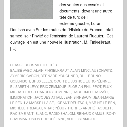
des ventes des essais et
documents, devant une autre
tête de turc de l’
extrême gauche, Lorant
Deutsch avec Sur les routes de l’Histoire de France, était
samedi soir l’invité de l’émission de Laurent Ruquier. Cet
ouvrage en est une nouvelle illustration, M. Finkielkraut,
[…]
CLASSÉ SOUS :
ACTUALITÉS
BALISÉ AVEC :
ALAIN FINKIELKRAUT
,
ALAIN MINC
,
AUSCHWITZ
,
AYMERIC CARON
,
BERNARD KOUCHNER
,
BHL
,
BRUNO
GOLLNISCH
,
BRUXELLES
,
COUR DE JUSTICE EUROPÉENNE
,
ELISABETH LÉVY
,
ERIC ZEMMOUR
,
FLORIAN PHILIPPOT
,
FLUX
MIGRATOIRES
,
FRANÇOIS GEMENNE
,
HACHOMER HATZAÏR
,
IMMIGRATION
,
JACQUES ATTALI
,
JEAN BIRNBAUM
,
JEAN-MARIE
LE PEN
,
LA MARSEILLAISE
,
LORANT DEUTSCH
,
MARINE LE PEN
,
MICHÈLE TRIBALAT
,
MRAP
,
PÉGUY
,
PIERRE- ANDRÉ TAGUIEFF
,
RACISME ANTI-BLANC
,
RADIO SHALOM
,
RENAUD CAMUS
,
RONY
BRAUMAN
,
UNION EUROPÉENNE
,
VOILE ISLAMIQUE