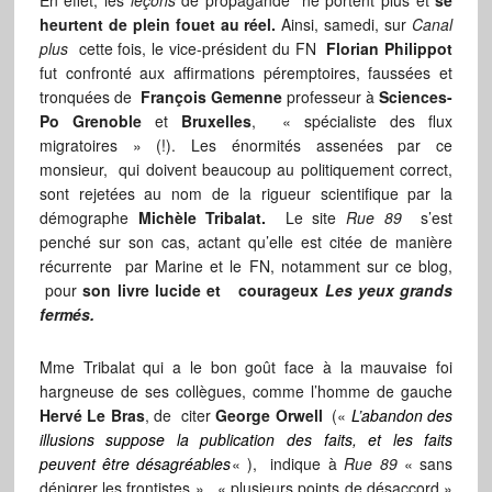
En effet, les
leçons
de propagande ne portent plus et
se
heurtent de plein fouet au réel.
Ainsi, samedi, sur
Canal
plus
cette fois, le vice-président du FN
Florian Philippot
fut confronté aux affirmations péremptoires, faussées et
tronquées de
François Gemenne
professeur à
Sciences-
Po Grenoble
et
Bruxelles
, « spécialiste des flux
migratoires » (!). Les énormités assenées par ce
monsieur, qui doivent beaucoup au politiquement correct,
sont rejetées au nom de la rigueur scientifique par la
démographe
Michèle Tribalat.
Le site
Rue 89
s’est
penché sur son cas, actant qu’elle est citée de manière
récurrente par Marine et le FN, notamment sur ce blog,
pour
son livre lucide et courageux
Les yeux grands
fermés.
Mme Tribalat qui a le bon goût face à la mauvaise foi
hargneuse de ses collègues, comme l’homme de gauche
Hervé Le Bras
, de citer
George Orwell
(«
L’abandon des
illusions suppose la publication des faits, et les faits
peuvent être désagréables
« ), indique à
Rue 89
« sans
dénigrer les frontistes » , « plusieurs points de désaccord »