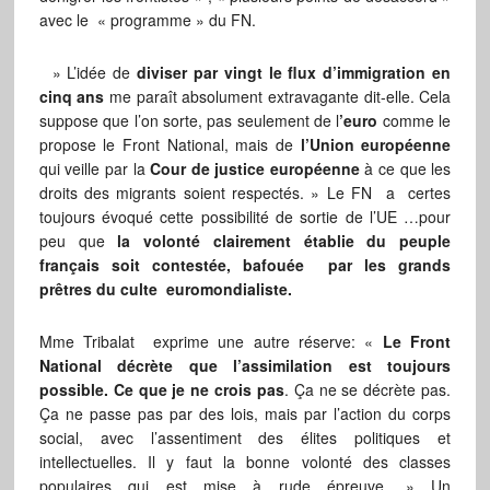
avec le « programme » du FN.
» L’idée de
diviser par vingt le flux d’immigration en
cinq ans
me paraît absolument extravagante dit-elle. Cela
suppose que l’on sorte, pas seulement de l
’euro
comme le
propose le Front National, mais de
l’Union européenne
qui veille par la
Cour de justice européenne
à ce que les
droits des migrants soient respectés. » Le FN a certes
toujours évoqué cette possibilité de sortie de l’UE …pour
peu que
la volonté clairement établie du peuple
français soit contestée, bafouée par les grands
prêtres du culte euromondialiste.
Mme Tribalat exprime une autre réserve: «
Le Front
National décrète que l’assimilation est toujours
possible. Ce que je ne crois pas
. Ça ne se décrète pas.
Ça ne passe pas par des lois, mais par l’action du corps
social, avec l’assentiment des élites politiques et
intellectuelles. Il y faut la bonne volonté des classes
populaires qui est mise à rude épreuve. » Un