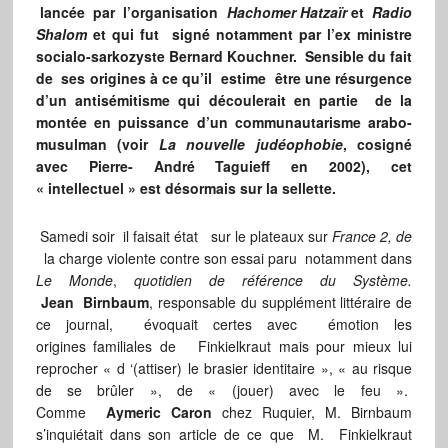
lancée par l’organisation
Hachomer Hatzaïr
et
Radio
Shalom
et qui fut signé notamment par l’ex ministre
socialo-sarkozyste Bernard Kouchner. Sensible du fait
de ses origines à ce qu’il estime être une résurgence
d’un antisémitisme qui découlerait en partie de la
montée en puissance d’un communautarisme arabo-
musulman (voir
La nouvelle judéophobie
, cosigné
avec Pierre- André Taguieff en 2002), cet
« intellectuel » est désormais sur la sellette.
Samedi soir il faisait état sur le plateaux sur
France 2, de
la charge violente contre son essai paru notamment dans
Le Monde
,
quotidien de référence
du Système.
Jean Birnbaum
, responsable du supplément littéraire de
ce journal, évoquait certes avec émotion les
origines familiales de Finkielkraut mais pour mieux lui
reprocher « d ‘(attiser) le brasier identitaire », « au risque
de se brûler », de « (jouer) avec le feu ».
Comme
Aymeric Caron
chez Ruquier, M. Birnbaum
s’inquiétait dans son article de ce que M. Finkielkraut