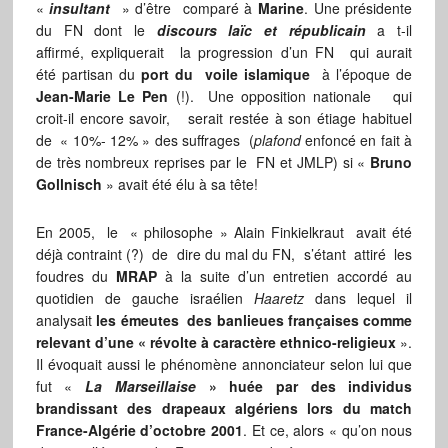
«
insultant
» d’être comparé à
Marine
. Une présidente
du FN dont le
discours laïc et républicain
a t-il
affirmé, expliquerait la progression d’un FN qui aurait
été partisan du
port du voile islamique
à l’époque de
Jean-Marie Le Pen
(!). Une opposition nationale qui
croit-il encore savoir, serait restée à son étiage habituel
de « 10%- 12% » des suffrages (
plafond
enfoncé en fait à
de très nombreux reprises par le FN et JMLP) si «
Bruno
Gollnisch
» avait été élu à sa tête!
En 2005, le « philosophe » Alain Finkielkraut avait été
déjà contraint (?) de dire du mal du FN, s’étant attiré les
foudres du
MRAP
à la suite d’un entretien accordé au
quotidien de gauche israélien
Haaretz
dans lequel il
analysait
les émeutes des banlieues françaises comme
relevant d’une « révolte à caractère ethnico-religieux
».
Il évoquait aussi le phénomène annonciateur selon lui que
fut «
La Marseillaise
» huée par des individus
brandissant des drapeaux algériens lors du match
France-Algérie d’octobre 2001
. Et ce, alors « qu’on nous