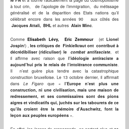
le FN
et a tourné radicalement la page du cosmopolitisme
à tout crin, de l’apologie de l’immigration, du métissage
généralisé et de la disparition des Etats nations qu’il
célébrait encore dans les années 90 aux côtés des
Jacques Attali, BHL
et autres
Alain Minc
.
Comme
Elisabeth Lévy, Eric Zemmour
(et
Lionel
Jospin
!) ,
les critiques de Finkielkraut ont contribué à
décrédibiliser (ridiculiser) le
combat antifasciste
, et
il affirme avec raison que
l’idéologie antiraciste a
aujourd’hui pris le relais de l’intolérance communiste
.
Il n’est guère plus tendre avec la catastrophique
construction bruxelloise. Le 13 octobre dernier, il affirmait
dans
Le Figaro
que «
l’Europe n’est plus une
construction, ni une civilisation, mais une maison de
redressement, et ses commissaires sont des pions
aigres et vindicatifs qui, juchés sur les tabourets de ce
qu’ils croient être la mémoire d’Auschwitz, font la
leçon aux peuples européens
».