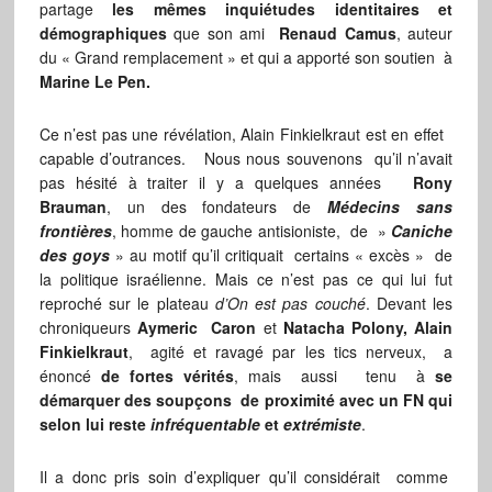
partage
les mêmes inquiétudes identitaires et
démographiques
que son ami
Renaud Camus
, auteur
du « Grand remplacement » et qui a apporté son soutien à
Marine Le Pen.
Ce n’est pas une révélation, Alain Finkielkraut est en effet
capable d’outrances. Nous nous souvenons qu’il n’avait
pas hésité à traiter il y a quelques années
Rony
Brauman
, un des fondateurs de
Médecins sans
frontières
, homme de gauche antisioniste, de »
Caniche
des goys
» au motif qu’il critiquait certains « excès » de
la politique israélienne. Mais ce n’est pas ce qui lui fut
reproché sur le plateau
d’On est pas couché
. Devant les
chroniqueurs
Aymeric Caron
et
Natacha Polony, Alain
Finkielkraut
, agité et ravagé par les tics nerveux, a
énoncé
de fortes vérités
, mais aussi tenu à
se
démarquer des soupçons de proximité avec un FN qui
selon lui reste
infréquentable
et
extrémiste
.
Il a donc pris soin d’expliquer qu’il considérait comme