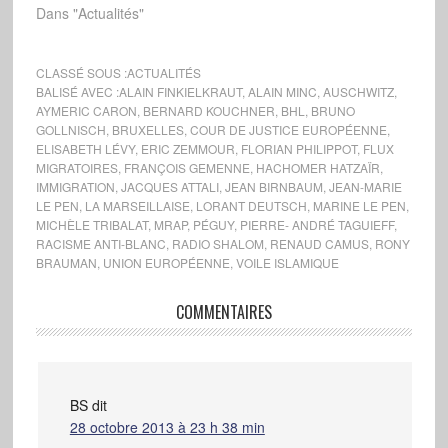
Dans "Actualités"
CLASSÉ SOUS :
ACTUALITÉS
BALISÉ AVEC :
ALAIN FINKIELKRAUT
,
ALAIN MINC
,
AUSCHWITZ
,
AYMERIC CARON
,
BERNARD KOUCHNER
,
BHL
,
BRUNO
GOLLNISCH
,
BRUXELLES
,
COUR DE JUSTICE EUROPÉENNE
,
ELISABETH LÉVY
,
ERIC ZEMMOUR
,
FLORIAN PHILIPPOT
,
FLUX
MIGRATOIRES
,
FRANÇOIS GEMENNE
,
HACHOMER HATZAÏR
,
IMMIGRATION
,
JACQUES ATTALI
,
JEAN BIRNBAUM
,
JEAN-MARIE
LE PEN
,
LA MARSEILLAISE
,
LORANT DEUTSCH
,
MARINE LE PEN
,
MICHÈLE TRIBALAT
,
MRAP
,
PÉGUY
,
PIERRE- ANDRÉ TAGUIEFF
,
RACISME ANTI-BLANC
,
RADIO SHALOM
,
RENAUD CAMUS
,
RONY
BRAUMAN
,
UNION EUROPÉENNE
,
VOILE ISLAMIQUE
COMMENTAIRES
BS
dit
28 octobre 2013 à 23 h 38 min