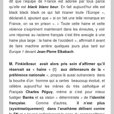
dit que l’équipe de France est adorée par tous parce
qu’elle est
black blanc beur
. En fait aujourd’hui elle est
black black black ce qui fait ricaner toute l’Europe »,
déclarait-il, ajoutant que « si on fait une telle remarque en
France, on va en prison ». « Toute cette haine et cette
violence s’expriment maintenant dans les émeutes, y voir
une réponse au racisme français c’est être aveugle à une
haine plus large : la haine de l’occident », affirmait-il avant
de faire machine arrière quelques jours plus tard sur
Europe 1
devant
Jean-Pierre Elkabach
.
M. Finkielkraut avait alors pris soin d’affirmer qu’il
réservait sa « haine » (!) aux défenseurs de la «
préférence nationale
», propos là aussi outranciers dans
la bouche d’un homme qui a certes beaucoup évolué, et
célèbre aujourd’hui les mânes du très
catholique et
Français
Charles Péguy
, même si c’est pour mieux
fustiger
Barrès
et sa vision « déterministe » de
l’identité
française
. Comme d’autres,
il n’est plus
(systématiquement) dans l’anathème délirant contre