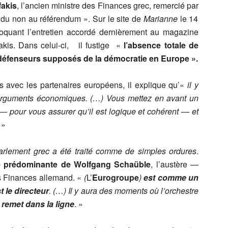
fakis
, l’ancien ministre des Finances grec, remercié par
 du non au référendum ». Sur le site de
Marianne
le 14
voquant l’entretien accordé dernièrement au magazine
kis. Dans celui-ci, il fustige «
l’absence totale de
défenseurs supposés de la démocratie en Europe ».
s avec les partenaires européens, il explique qu’«
il y
s arguments économiques. (…) Vous mettez en avant un
— pour vous assurer qu’il est logique et cohérent — et
 »
 Parlement grec a été traité comme de simples ordures
.
e prédominante de Wolfgang Schaüble
, l’austère —
s Finances allemand. «
(
L’
Eurogroupe
)
est comme un
t le directeur
. (…) Il y aura des moments où l’orchestre
 remet dans la ligne
. »