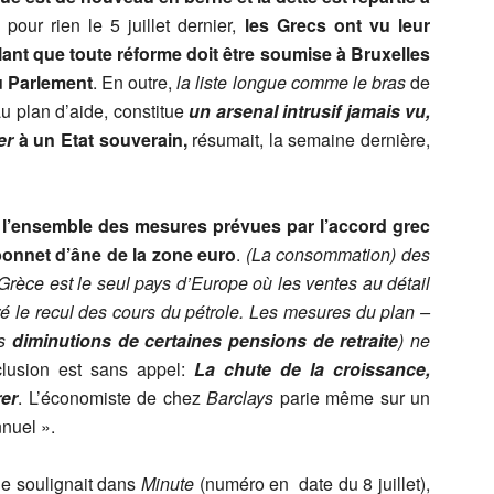
pour rien le 5 juillet dernier,
les Grecs ont vu leur
nt que toute réforme doit être soumise à Bruxelles
u Parlement
. En outre,
la liste longue comme le bras
de
u plan d’aide, constitue
un arsenal intrusif jamais vu,
er
à un Etat souverain,
résumait, la semaine dernière,
l’ensemble des mesures prévues par l’accord grec
bonnet d’âne de la zone euro
.
(La consommation) des
 Grèce est le seul pays d’Europe où les ventes au détail
ré le recul des cours du pétrole. Les mesures du plan –
es
diminutions de certaines pensions de retraite
) ne
lusion est sans appel:
La chute de la croissance,
rer
. L’économiste de chez
Barclays
parie même sur un
nnuel ».
le soulignait dans
Minute
(numéro en date du 8 juillet),