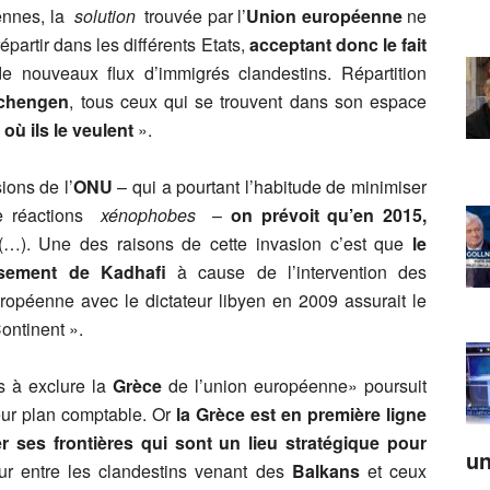
iennes, la
solution
trouvée par l’
Union européenne
ne
partir dans les différents Etats,
acceptant donc le fait
e nouveaux flux d’immigrés clandestins. Répartition
Schengen
, tous ceux qui se trouvent dans son espace
 où ils le veulent
».
ions de l’
ONU
– qui a pourtant l’habitude de minimiser
e réactions
xénophobes
–
on prévoit qu’en 2015,
…). Une des raisons de cette invasion c’est que
le
rsement de Kadhafi
à cause de l’intervention des
ropéenne avec le dictateur libyen en 2009 assurait le
Continent ».
 à exclure la
Grèce
de l’union européenne» poursuit
 leur plan comptable. Or
la Grèce est en première ligne
r ses frontières qui sont un lieu stratégique pour
un
our entre les clandestins venant des
Balkans
et ceux