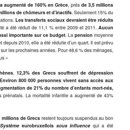
a augmenté de 160% en Grèce
, prés
de 3,5 millions
millions de chômeurs et d’inactifs
. Seulement 15% du
tations.
Les transferts sociaux devraient être réduits
nté a été réduit de 11,1 % entre 2009 et 2011.
Aucun
ussi importante sur ce budget
. La
pension
moyenne
t depuis 2010, elle a été réduite d’un quart. Il est prévu
é sur les prochaines années. Pour 48,6 % des ménages,
us »
thènes
,
12,3% des Grecs souffrent de dépression
Environ 800 000 personnes vivent sans accès aux
gmentation de 21% du nombre d’enfants mort-nés,
ns prénatals. La mortalité infantile a augmenté de 43%
 millions de Grecs
restent toujours suspendus au bon
Système
eurobruxellois
sous influence
qui a été