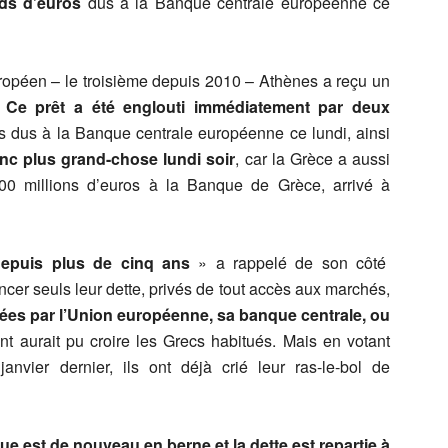
rds d’euros
dus à la Banque centrale européenne ce
opéen – le troisième depuis 2010 – Athènes a reçu un
.
Ce prêt a été englouti immédiatement par deux
ros dus à la Banque centrale européenne ce lundi, ainsi
donc plus grand-chose lundi soir
, car la Grèce a aussi
00 millions d’euros à la Banque de Grèce, arrivé à
 depuis plus de cinq ans
» a rappelé de son côté
cer seuls leur dette, privés de tout accès aux marchés,
ées par l’Union européenne, sa banque centrale, ou
t aurait pu croire les Grecs habitués. Mais en votant
anvier dernier, ils ont déjà crié leur ras-le-bol de
ue est de nouveau en berne et la dette est repartie à