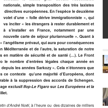
nationale, simple transposition des très laxistes
directives européennes. En l’espèce le deuxième
volet d’une « folle dérive immigrationniste », qui
va inciter « les étrangers à rester durablement et
à s’installer en France, notamment par une
nouvelle carte de séjour pluriannuelle ». Quant à
, « l’angélisme prévaut, qui aura pour conséquences
n Méditerranée et de l’autre, la saturation de notre
s en matière de sécurité et de santé (…). Le Front
zéro le nombre d’entrées légales chaque année en
00 depuis les années Sarkozy ». Cela n’étonnera que
dans ce contexte qu’une majorité d’Européens, dont
vorable à la suppression des accords de Schengen.
dage exclusif
Ifop-Le Figaro
sur
Les Européens et la
llet.
etin d’André Noël
, à l’heure ou des dizaines de milliers