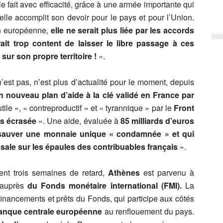
le fait avec efficacité, grâce à une armée importante qui
lle accomplit son devoir pour le pays et pour l’Union.
ion européenne,
elle ne serait plus liée par les accords
t trop content de laisser le libre passage à ces
 sur son propre territoire !
».
’est pas, n’est plus d’actualité pour le moment, depuis
n nouveau plan d’aide à la clé validé en France par
le », « contreproductif » et « tyrannique » par le
Front
es écrasée
». Une aide, évaluée à
85 milliards d’euros
 sauver une monnaie unique « condamnée » et qui
sale sur les épaules des contribuables français
».
ent trois semaines de retard,
Athènes
est parvenu à
auprès
du Fonds monétaire international (FMI).
La
nancements et prêts du Fonds, qui participe aux côtés
anque centrale européenne
au renflouement du pays.