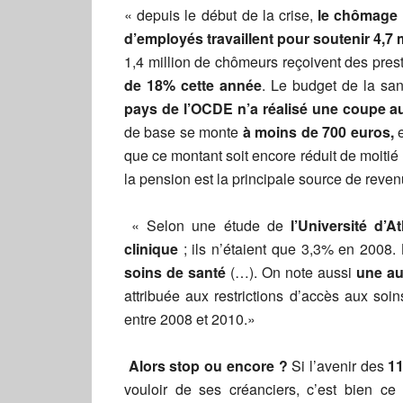
« depuis le début de la crise,
le chômage 
d’employés travaillent pour soutenir 4,7 
1,4 million de chômeurs reçoivent des pres
de 18% cette année
. Le budget de la sa
pays de l’OCDE n’a réalisé une coupe a
de base se monte
à moins de 700 euros,
e
que ce montant soit encore réduit de moiti
la pension est la principale source de reven
« Selon une étude de
l’Université d’A
clinique
; ils n’étaient que 3,3% en 2008.
soins de santé
(…). On note aussi
une au
attribuée aux restrictions d’accès aux soi
entre 2008 et 2010.»
Alors stop ou encore ?
Si l’avenir des
11
vouloir de ses créanciers, c’est bien ce