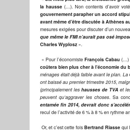
la hausse
(…). Non contents d’avoir voté 
gouvernement parapher un accord stipula
avant même d’être discutée à Athènes a
mesures exigées pour discuter d’un nouvea
que même le FMI n’aurait pas osé impos
Charles Wyplosz
».
« Pour l’économiste
François Cabau
(…)
coûtera bien plus cher à l’économie du 
ménages était déjà faible avant le plan. La
ont baissé au premier trimestre 2015, malg
(principalement les
hausses de TVA
et l
peuvent qu’aggraver les choses
. Sa conc
entamée fin 2014, devrait donc s’accélé
recul de l’activité de 6 % à 8 % en rythme a
Or, et c’est cette fois
Bertrand Riasse
qui 