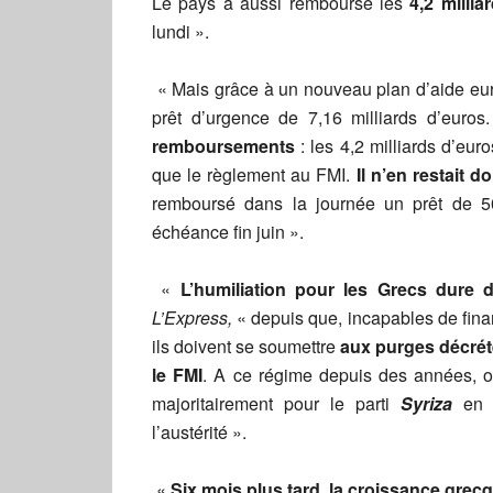
Le pays a aussi remboursé les
4,2 millia
lundi ».
« Mais grâce à un nouveau plan d’aide eur
prêt d’urgence de 7,16 milliards d’euros
remboursements
: les 4,2 milliards d’eu
que le règlement au FMI.
Il n’en restait 
remboursé dans la journée un prêt de 5
échéance fin juin ».
«
L’humiliation pour les Grecs dure
L’Express,
« depuis que, incapables de finan
ils doivent se soumettre
aux purges décrét
le FMI
. A ce régime depuis des années, on
majoritairement pour le parti
Syriza
en j
l’austérité ».
«
Six mois plus tard, la croissance grecq