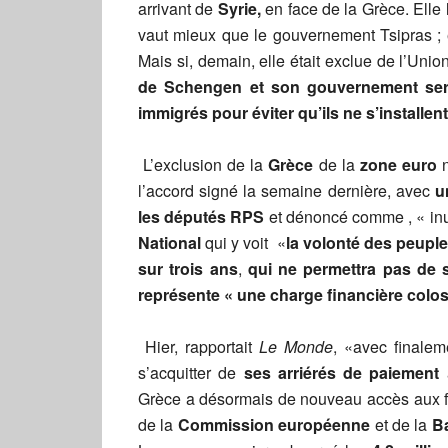
arrivant de
Syrie,
en face de la Grèce. Elle 
vaut mieux que le gouvernement Tsipras ; e
Mais si, demain, elle était exclue de l’Un
de Schengen et son gouvernement serai
immigrés pour éviter qu’ils ne s’installent
L’exclusion de la
Grèce
de la
zone euro
n
l’accord signé la semaine dernière, avec
u
les députés RPS
et dénoncé comme , « inuti
National
qui y voit «
la
volonté des peupl
sur trois ans
,
qui ne permettra pas de
représente « une charge financière colos
Hier, rapportait
Le Monde
, «avec finalem
s’acquitter de
ses arriérés de paiement
Grèce a désormais de nouveau accès aux fi
de la
Commission européenne
et de la
B