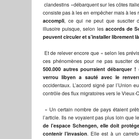
clandestins «débarquent sur les côtes ital
consiste pas à les en empêcher mais à les ré
accompli
, ce qui ne peut que susciter d
illusoire puisque, selon les
accords de 
peuvent circuler et s’installer librement là
Et de relever encore que « selon les prévis
ces phénomènes pour ne pas susciter d
500.000 autres pourraient débarquer !
(
verrou libyen a sauté avec le renve
occidentaux. L’accord signé par l’Union eu
contrôle des flux migratoires vers le Vieux-
« Un certain nombre de pays étaient prêts
l’article. Ils ne voyaient pas plus loin que
de l’espace Schengen, elle doit protége
contenir l’invasion
. Elle est à un carref