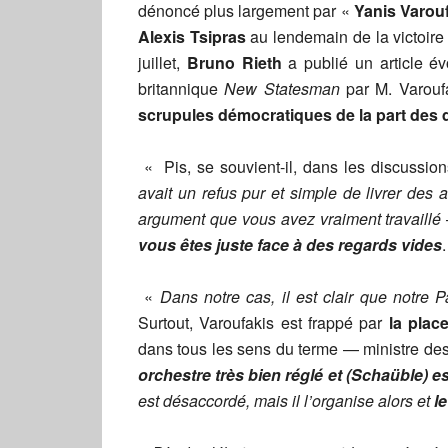
dénoncé plus largement par «
Yanis Varou
Alexis Tsipras
au lendemain de la victoire
juillet,
Bruno Rieth
a publié un article é
britannique
New Statesman
par M. Varoufa
scrupules démocratiques de la part des 
« Pis, se souvient-il, dans les discussion
avait un refus pur et simple de livrer de
argument que vous avez vraiment travaillé 
vous êtes juste face à des regards vides
.
«
Dans notre cas, il est clair que notre
Surtout, Varoufakis est frappé par
la plac
dans tous les sens du terme — ministre de
orchestre très bien réglé et (Schaüble) es
est désaccordé, mais il l’organise alors et
le