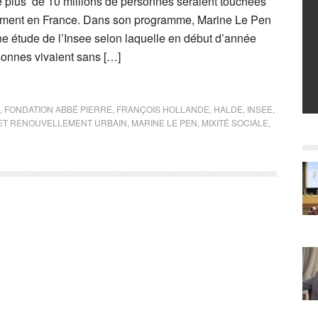
ue plus de 10 millions de personnes seraient touchées
gement en France. Dans son programme, Marine Le Pen
ne étude de l’Insee selon laquelle en début d’année
onnes vivaient sans […]
,
FONDATION ABBÉ PIERRE
,
FRANÇOIS HOLLANDE
,
HALDE
,
INSEE
,
É ET RENOUVELLEMENT URBAIN
,
MARINE LE PEN
,
MIXITÉ SOCIALE
,