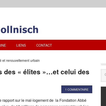
INE
LIENS
CONTACT
té et renouvellement urbain
s des « élites »…et celui des
1 COMMENTAIRE
 le rapport sur le mal-logement de la Fondation Abbé