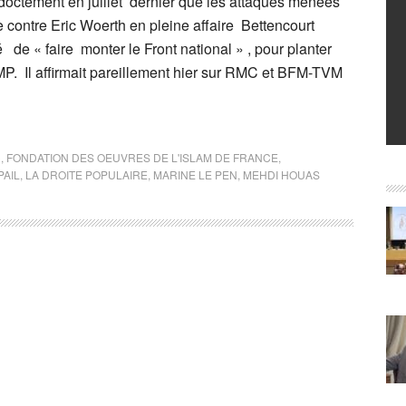
doctement en juillet dernier que les attaques menées
 contre Eric Woerth en pleine affaire Bettencourt
é de « faire monter le Front national » , pour planter
MP. Il affirmait pareillement hier sur RMC et BFM-TVM
C
,
FONDATION DES OEUVRES DE L'ISLAM DE FRANCE
,
PAIL
,
LA DROITE POPULAIRE
,
MARINE LE PEN
,
MEHDI HOUAS