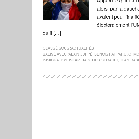
Apparu expliquait 
alors par la gauche
avaient pour finalit
électoralement l’U
qu’il […]
CLASSÉ SOUS :
ACTUALITÉS
BALISÉ AVEC :
ALAIN JUPPÉ
,
BENOIST APPARU
,
CFM
IMMIGRATION
,
ISLAM
,
JACQUES GÉRAULT
,
JEAN RAS