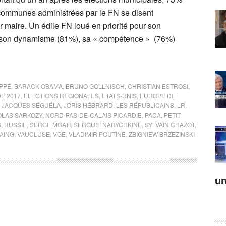
communes administrées par le FN se disent
ur maire. Un édile FN loué en priorité pour son
, son dynamisme (81%), sa « compétence » (76%)
UPPÉ
,
BARACK OBAMA
,
BRUNO GOLLNISCH
,
CHRISTIAN ESTROSI
,
E 2017
,
ÉLECTIONS RÉGIONALES
,
ETATS-UNIS
,
EUROPE DE
,
JACQUES SÉGUÉLA
,
JORIS HÉBRARD
,
LES RÉPUBLICAINS
,
LR
,
OLAS SARKOZY
,
NORD-PAS-DE-CALAIS PICARDIE
,
PACA
,
PETIT
S
,
RUSSIE
,
SERGE MOATI
,
SERGUEÏ NARYCHKINE
,
SYLVAIN CHAZOT
,
AING
,
VAUCLUSE
,
VGE
,
VLADIMIR POUTINE
,
ZBIGNIEW BRZEZINSKI
un