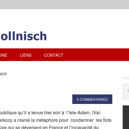
INE
LIENS
CONTACT
azot
5 COMMENTAIRES
ublique qu’il a tenue hier soir à l’Isle-Adam, (Val-
arkozy a manié la métaphore pour condamner les flots
ve qui se déversent en France et l’incapacité du