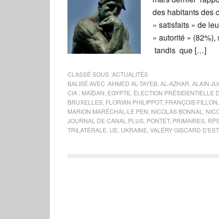
des habitants des 
« satisfaits » de le
« autorité » (82%)
tandis que […]
CLASSÉ SOUS :
ACTUALITÉS
BALISÉ AVEC :
AHMED AL-TAYEB
,
AL-AZHAR
,
ALAIN J
CIA ; MAÏDAN
,
EGYPTE
,
ÉLECTION PRÉSIDENTIELLE D
BRUXELLES
,
FLORIAN PHILIPPOT
,
FRANÇOIS FILLON
MARION MARÉCHAL-LE PEN
,
NICOLAS BONNAL
,
NIC
JOURNAL DE CANAL PLUS
,
PONTET
,
PRIMAIRES
,
RP
TRILATÉRALE
,
UE
,
UKRAINE
,
VALÉRY GISCARD D'EST