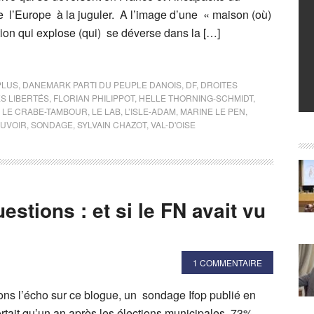
 l’Europe à la juguler. A l’image d’une « maison (où)
tion qui explose (qui) se déverse dans la […]
PLUS
,
DANEMARK PARTI DU PEUPLE DANOIS
,
DF
,
DROITES
S LIBERTÉS
,
FLORIAN PHILIPPOT
,
HELLE THORNING-SCHMIDT
,
,
LE CRABE-TAMBOUR
,
LE LAB
,
L’ISLE-ADAM
,
MARINE LE PEN
,
OUVOIR
,
SONDAGE
,
SYLVAIN CHAZOT
,
VAL-D'OISE
stions : et si le FN avait vu
1 COMMENTAIRE
ons l’écho sur ce blogue, un sondage Ifop publié en
rtait qu’un an après les élections municipales, 73%