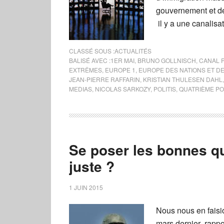
gouvernement et de
il y a une canalisa
CLASSÉ SOUS :
ACTUALITÉS
BALISÉ AVEC :
1ER MAI
,
BRUNO GOLLNISCH
,
CANAL 
EXTRÊMES
,
EUROPE 1
,
EUROPE DES NATIONS ET DE
JEAN-PIERRE RAFFARIN
,
KRISTIAN THULESEN DAHL
MEDIAS
,
NICOLAS SARKOZY
,
POLITIS
,
QUATRIÈME P
Se poser les bonnes que
juste ?
1 JUIN 2015
Nous nous en faisi
mars dernier rappo