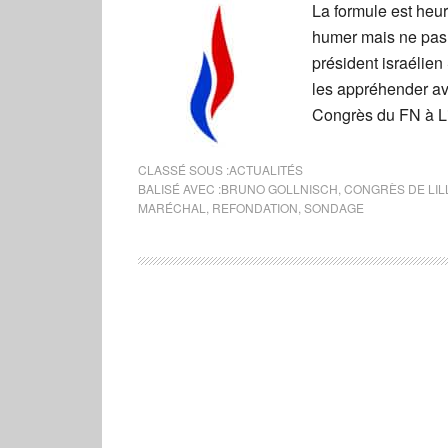
La formule est heur
humer mais ne pas l
président israélien
les appréhender av
Congrès du FN à Li
CLASSÉ SOUS :
ACTUALITÉS
BALISÉ AVEC :
BRUNO GOLLNISCH
,
CONGRÈS DE LIL
MARÉCHAL
,
REFONDATION
,
SONDAGE