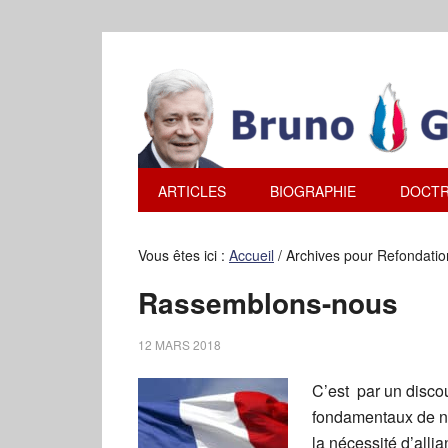
ARTICLES
BIOGRAPHIE
DOCTR
Vous êtes ici :
Accueil
/
Archives pour Refondatio
Rassemblons-nous
12 MARS 2018
C’est par un disco
fondamentaux de not
la nécessité d’all