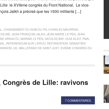
 Lille le XVIème congrès du Front National. Le vice-
çois Jalkh a précisé que les 1500 militants […]
AL
,
CHANGEMENT DU NOM DU FN
,
CHARLES MAURRAS
,
CHLINE
,
JEAN-FRANÇOIS JALKH
,
JEAN-MARIE LE PEN
,
JEAN-
INE ARNAUTU
,
MARINE LE PEN
,
NICOLAS BAY
,
OUIS ALIOT
,
PMA
,
NAL
,
REFERENDUM SUR L'ERUO
,
REFONDATION
,
SÉBASTIEN
 BANNON
,
UE
,
WALLERAND DE SAINT JUST
,
XVIÈME CONGRÈS DU
 Congrès de Lille: ravivons
7 COMMENTAIRES