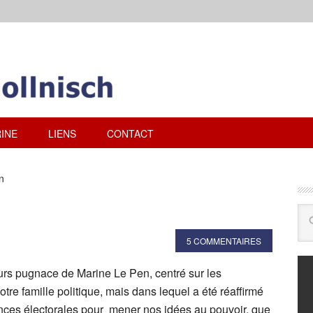
INE
LIENS
CONTACT
n
5 COMMENTAIRES
urs pugnace de Marine Le Pen, centré sur les
re famille politique, mais dans lequel a été réaffirmé
iances électorales pour mener nos idées au pouvoir, que