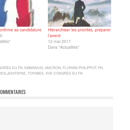
onfirme sa candidature
Hiérarchiser les priorités, préparer
10
l’avenir
lités"
12 mai 2017
Dans "Actualités"
NGRÈS DU FN
,
EMMANUEL MACRON
,
FLORIAN PHILIPPOT
,
FN
,
SOLJENITSYNE
,
TOYNBEE
,
XVE CONGRÈS DU FN
OMMENTAIRES