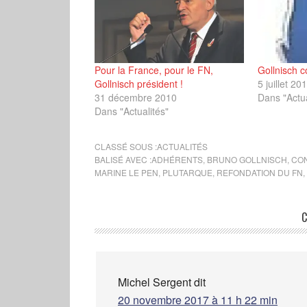
Pour la France, pour le FN,
Gollnisch c
Gollnisch président !
5 juillet 20
31 décembre 2010
Dans "Actua
Dans "Actualités"
CLASSÉ SOUS :
ACTUALITÉS
BALISÉ AVEC :
ADHÉRENTS
,
BRUNO GOLLNISCH
,
CO
MARINE LE PEN
,
PLUTARQUE
,
REFONDATION DU FN
,
C
Michel Sergent
dit
20 novembre 2017 à 11 h 22 min