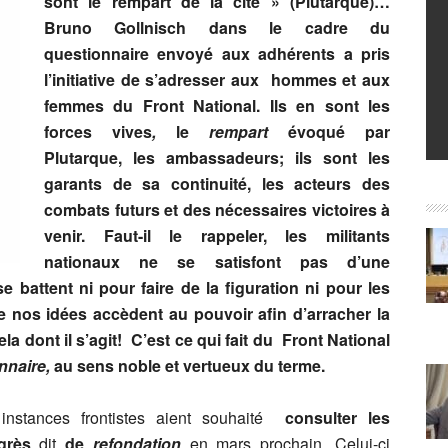
sont le rempart de la cité » (Plutarque)…
Bruno Gollnisch dans le cadre du
questionnaire envoyé aux adhérents a pris
l’initiative de s’adresser aux hommes et aux
femmes du Front National. Ils en sont les
forces vives
,
le
rempart
évoqué par
Plutarque, les ambassadeurs; ils sont les
garants de sa continuité, les acteurs des
combats futurs et des nécessaires victoires à
venir. Faut-il le rappeler, les militants
nationaux ne se satisfont pas d’une
e battent ni pour faire de la figuration ni pour les
 nos idées accèdent au pouvoir afin d’arracher la
la dont il s’agit! C’est ce qui fait du Front National
nnaire,
au sens noble et vertueux du terme.
instances frontistes aient souhaité
consulter les
grès
dit
de
refondation
en mars prochain. Celui-ci