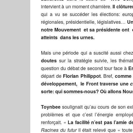
intervient à un moment charnière.
Il clôtur
qui a vu se succéder les élections: euro
régionales, présidentielle, législatives…
Un
notre Mouvement et sa présidente ont o
atteints dans les urnes.
Mais une période qui a suscité aussi che
doutes
sur la stratégie suivie, les thé
question du débat de second tour face à
E
départ de
Florian Philippot
. Bref,
comme t
développement, le Front traverse une
c
sorte: qui sommes-nous? Où allons No
Toynbee
soulignait qu’au cours de son ex
problèmes et que c’est l’énergie employ
renforçait. «
La facilité n’est pas l’amie d
Racines du futur
il était relevé que « tou