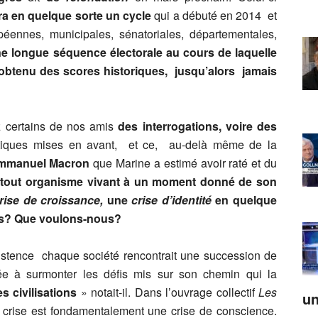
era en quelque sorte un cycle
qui a débuté en 2014 et
péennes, municipales, sénatoriales, départementales,
e longue séquence électorale au cours de laquelle
btenu des scores historiques, jusqu’alors jamais
z certains de nos amis
des interrogations, voire des
matiques mises en avant, et ce, au-delà même de la
mmanuel Macron
que Marine a estimé avoir raté et du
out organisme vivant à un moment donné de son
rise de croissance,
une
crise d’identité
en quelque
us? Que voulons-nous?
istence chaque société rencontrait une succession de
ée à surmonter les défis mis sur son chemin qui la
es civilisations
» notait-il. Dans l’ouvrage collectif
Les
un
te crise est fondamentalement une crise de conscience.