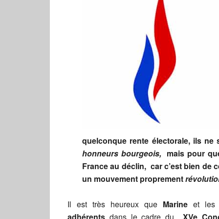
quelconque rente électorale, ils ne s
honneurs bourgeois,
mais pour que
France au déclin, car c’est bien de ce
un mouvement proprement
révolutio
Il est très heureux que
Marine
et les 
adhérents
dans le cadre du
XVe Con