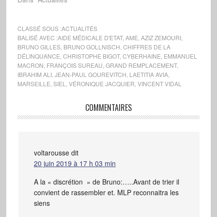
CLASSÉ SOUS :
ACTUALITÉS
BALISÉ AVEC :
AIDE MÉDICALE D'ETAT
,
AME
,
AZIZ ZEMOURI
,
BRUNO GILLES
,
BRUNO GOLLNISCH
,
CHIFFRES DE LA
DÉLINQUANCE
,
CHRISTOPHE BIGOT
,
CYBERHAINE
,
EMMANUEL
MACRON
,
FRANÇOIS SUREAU
,
GRAND REMPLACEMENT
,
IBRAHIM ALI
,
JEAN-PAUL GOUREVITCH
,
LAETITIA AVIA
,
MARSEILLE
,
SIEL
,
VÉRONIQUE JACQUIER
,
VINCENT VIDAL
COMMENTAIRES
voltarousse
dit
20 juin 2019 à 17 h 03 min
A la « discrétion » de Bruno:…..Avant de trier il
convient de rassembler et. MLP reconnaitra les
siens