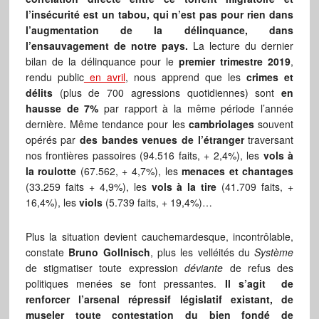
l’insécurité est un tabou, qui n’est pas pour rien dans
l’augmentation de la délinquance, dans
l’ensauvagement de notre pays.
La lecture du dernier
bilan de la délinquance pour le
premier trimestre 2019
,
rendu public
en avril
, nous apprend que les
crimes et
délits
(plus de 700 agressions quotidiennes) sont
en
hausse de 7%
par rapport à la même période l’année
dernière. Même tendance pour les
cambriolages
souvent
opérés par
des bandes venues de l’étranger
traversant
nos frontières passoires (94.516 faits, + 2,4%), les
vols à
la roulotte
(67.562, + 4,7%), les
menaces et chantages
(33.259 faits + 4,9%), les
vols à la tire
(41.709 faits, +
16,4%), les
viols
(5.739 faits, + 19,4%)…
Plus la situation devient cauchemardesque, incontrôlable,
constate
Bruno Gollnisch
, plus les velléités du
Système
de stigmatiser toute expression
déviante
de refus des
politiques menées se font pressantes.
Il s’agit de
renforcer l’arsenal répressif législatif existant, de
museler toute contestation du bien fondé de