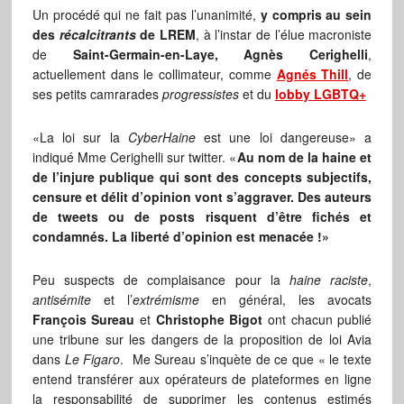
Un procédé qui ne fait pas l’unanimité,
y compris au sein
des
récalcitrants
de LREM
, à l’instar de l’élue macroniste
de
Saint-Germain-en-Laye, Agnès Cerighelli
,
actuellement dans le collimateur, comme
Agnés Thill
, de
ses petits camrarades
progressistes
et du
lobby LGBTQ+
«La loi sur la
CyberHaine
est une loi dangereuse» a
indiqué Mme Cerighelli sur twitter. «
Au nom de la haine et
de l’injure publique qui sont des concepts subjectifs,
censure et délit d’opinion vont s’aggraver. Des auteurs
de tweets ou de posts risquent d’être fichés et
condamnés. La liberté d’opinion est menacée !»
Peu suspects de complaisance pour la
haine raciste
,
antisémite
et l’
extrémisme
en général, les avocats
François Sureau
et
Christophe Bigot
ont chacun publié
une tribune sur les dangers de la proposition de loi Avia
dans
Le Figaro
. Me Sureau s’inquète de ce que « le texte
entend transférer aux opérateurs de plateformes en ligne
la responsabilité de supprimer les contenus estimés