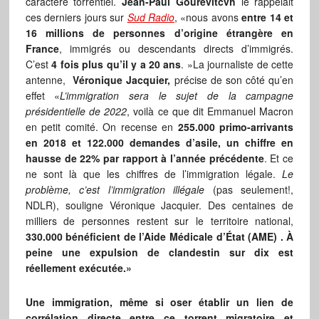
caractère torrentiel.
Jean-Paul Gourevitcvh
le rappelait
ces derniers jours sur
Sud Radio
, «nous avons
entre 14 et
16 millions de personnes d’origine étrangère en
France
, immigrés ou descendants directs d’immigrés.
C’est
4 fois plus qu’il y a 20 ans
. »La journaliste de cette
antenne,
Véronique Jacquier,
précise de son côté qu’en
effet «
L’immigration sera le sujet de la campagne
présidentielle de 2022
, voilà ce que dit Emmanuel Macron
en petit comité. On recense en
255.000 primo-arrivants
en 2018 et 122.000 demandes d’asile, un chiffre en
hausse de 22% par rapport à l’année précédente
. Et ce
ne sont là que les chiffres de l’immigration légale.
Le
problème, c’est l’immigration illégale
(pas seulement!,
NDLR), souligne Véronique Jacquier. Des centaines de
milliers de personnes restent sur le territoire national,
330.000 bénéficient de l’Aide Médicale d’État (AME) . À
peine une expulsion de clandestin sur dix est
réellement exécutée.»
Une immigration, même si oser établir un lien de
corrélation directe entre ce torrent migratoire et