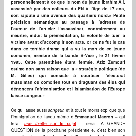
personnellement à ce que le nom du jeune Ibrahim Ali,
assassiné par des colleurs du FN à l’âge de 17 ans,
soit rajouté à une avenue des quartiers nord.» Petite
précision sémantique au passage à l’adresse de
l’auteur de l’article: l’assassinat, contrairement au
meurtre, induit la préméditation, la volonté de tuer la
victime avant d’accomplir son acte, or ce ne fut le cas
dans ce terrible drame qui a vu la mort de ce jeune
comorien, membre de la bande B-Vice , le 21 février
1995. Cette parenthèse étant fermée, Aziz Zemouri
estime non sans raison que la « stratégie politique (de
M. Gilles) qui consiste à courtiser l’électorat
musulman ou comorien tout en draguant des élus qui
dénoncent l’africanisation et l’islamisation de l’Europe
laisse songeur.»
Ce qui laisse aussi
songeur,
et à tout le moins explique que
l’immigration de l’aveu même d’
Emmanuel
Macron
– qui
ferait
une fi
xette sur le sujet
-, sera LA GRANDE
QUESTION de la prochaine présidentielle, c’est bien son