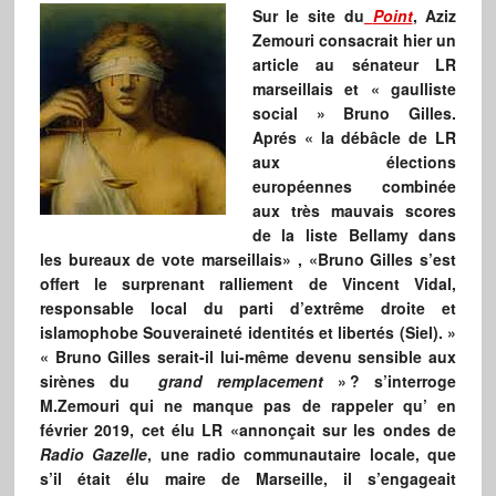
Sur le site du
Point
, Aziz
Zemouri consacrait hier un
article au sénateur LR
marseillais et « gaulliste
social » Bruno Gilles.
Aprés « la débâcle de LR
aux élections
européennes combinée
aux très mauvais scores
de la liste Bellamy dans
les bureaux de vote marseillais» , «Bruno Gilles s’est
offert le surprenant ralliement de Vincent Vidal,
responsable local du parti d’extrême droite et
islamophobe Souveraineté identités et libertés (Siel). »
« Bruno Gilles serait-il lui-même devenu sensible aux
sirènes du
grand remplacement
» ? s’interroge
M.Zemouri qui ne manque pas de rappeler qu’ en
février 2019, cet élu LR «annonçait sur les ondes de
Radio Gazelle
, une radio communautaire locale, que
s’il était élu maire de Marseille, il s’engageait