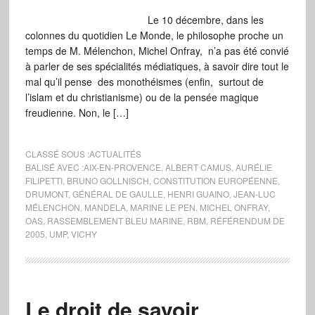
Le 10 décembre, dans les
colonnes du quotidien Le Monde, le philosophe proche un
temps de M. Mélenchon, Michel Onfray, n’a pas été convié
à parler de ses spécialités médiatiques, à savoir dire tout le
mal qu’il pense des monothéismes (enfin, surtout de
l’islam et du christianisme) ou de la pensée magique
freudienne. Non, le […]
CLASSÉ SOUS :
ACTUALITÉS
BALISÉ AVEC :
AIX-EN-PROVENCE
,
ALBERT CAMUS
,
AURÉLIE
FILIPETTI
,
BRUNO GOLLNISCH
,
CONSTITUTION EUROPÉENNE
,
DRUMONT
,
GÉNÉRAL DE GAULLE
,
HENRI GUAINO
,
JEAN-LUC
MÉLENCHON
,
MANDELA
,
MARINE LE PEN
,
MICHEL ONFRAY
,
OAS
,
RASSEMBLEMENT BLEU MARINE
,
RBM
,
RÉFÉRENDUM DE
2005
,
UMP
,
VICHY
Le droit de savoir