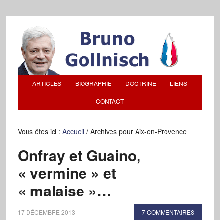
ARTICLES
BIOGRAPHIE
DOCTRINE
LIENS
CONTACT
Vous êtes ici :
Accueil
/
Archives pour Aix-en-Provence
Onfray et Guaino,
« vermine » et
« malaise »…
17 DÉCEMBRE 2013
7 COMMENTAIRES