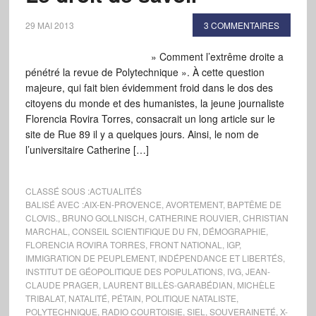
29 MAI 2013
3 COMMENTAIRES
» Comment l’extrême droite a
pénétré la revue de Polytechnique ». À cette question
majeure, qui fait bien évidemment froid dans le dos des
citoyens du monde et des humanistes, la jeune journaliste
Florencia Rovira Torres, consacrait un long article sur le
site de Rue 89 il y a quelques jours. Ainsi, le nom de
l’universitaire Catherine […]
CLASSÉ SOUS :
ACTUALITÉS
BALISÉ AVEC :
AIX-EN-PROVENCE
,
AVORTEMENT
,
BAPTÊME DE
CLOVIS.
,
BRUNO GOLLNISCH
,
CATHERINE ROUVIER
,
CHRISTIAN
MARCHAL
,
CONSEIL SCIENTIFIQUE DU FN
,
DÉMOGRAPHIE
,
FLORENCIA ROVIRA TORRES
,
FRONT NATIONAL
,
IGP
,
IMMIGRATION DE PEUPLEMENT
,
INDÉPENDANCE ET LIBERTÉS
,
INSTITUT DE GÉOPOLITIQUE DES POPULATIONS
,
IVG
,
JEAN-
CLAUDE PRAGER
,
LAURENT BILLÈS-GARABÉDIAN
,
MICHÈLE
TRIBALAT
,
NATALITÉ
,
PÉTAIN
,
POLITIQUE NATALISTE
,
POLYTECHNIQUE
,
RADIO COURTOISIE
,
SIEL
,
SOUVERAINETÉ
,
X-