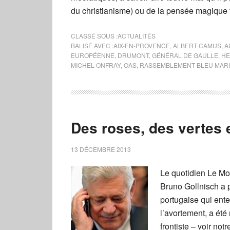
du christianisme) ou de la pensée magique 
CLASSÉ SOUS :
ACTUALITÉS
BALISÉ AVEC :
AIX-EN-PROVENCE
,
ALBERT CAMUS
,
A
EUROPÉENNE
,
DRUMONT
,
GÉNÉRAL DE GAULLE
,
HE
MICHEL ONFRAY
,
OAS
,
RASSEMBLEMENT BLEU MAR
Des roses, des vertes 
13 DÉCEMBRE 2013
Le quotidien Le Mo
Bruno Gollnisch a p
portugaise qui ent
l’avortement, a été 
frontiste – voir not