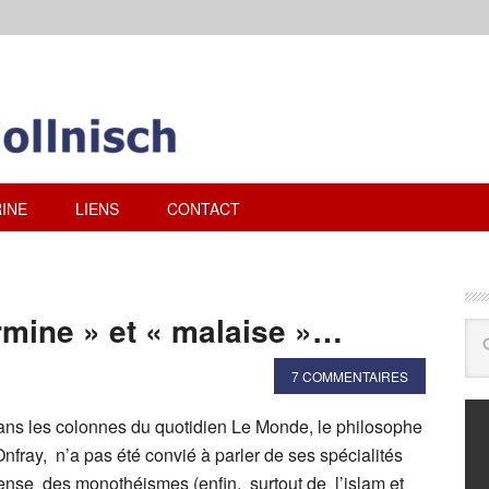
INE
LIENS
CONTACT
rmine » et « malaise »…
7 COMMENTAIRES
ns les colonnes du quotidien Le Monde, le philosophe
fray, n’a pas été convié à parler de ses spécialités
 pense des monothéismes (enfin, surtout de l’islam et