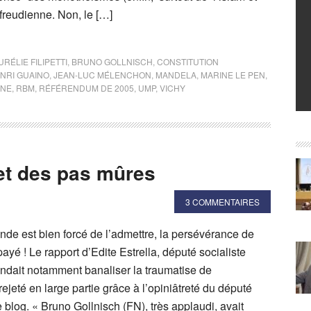
freudienne. Non, le […]
URÉLIE FILIPETTI
,
BRUNO GOLLNISCH
,
CONSTITUTION
NRI GUAINO
,
JEAN-LUC MÉLENCHON
,
MANDELA
,
MARINE LE PEN
,
INE
,
RBM
,
RÉFÉRENDUM DE 2005
,
UMP
,
VICHY
et des pas mûres
3 COMMENTAIRES
nde est bien forcé de l’admettre, la persévérance de
ayé ! Le rapport d’Edite Estrella, député socialiste
endait notamment banaliser la traumatise de
rejeté en large partie grâce à l’opiniâtreté du député
re blog. « Bruno Gollnisch (FN), très applaudi, avait