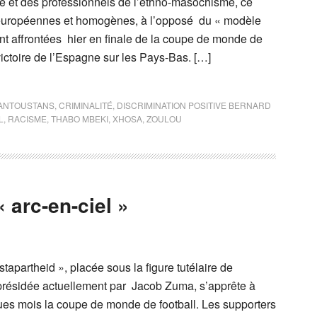
lle et des professionnels de l’ethno-masochisme, ce
européennes et homogènes, à l’opposé du « modèle
ont affrontées hier en finale de la coupe de monde de
victoire de l’Espagne sur les Pays-Bas. […]
ANTOUSTANS
,
CRIMINALITÉ
,
DISCRIMINATION POSITIVE BERNARD
L
,
RACISME
,
THABO MBEKI
,
XHOSA
,
ZOULOU
« arc-en-ciel »
tapartheid », placée sous la figure tutélaire de
résidée actuellement par Jacob Zuma, s’apprête à
ues mois la coupe de monde de football. Les supporters