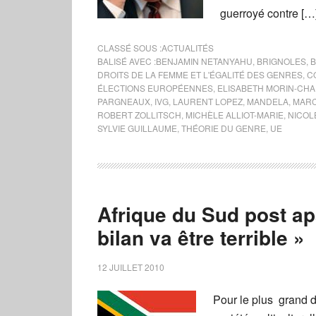
guerroyé contre […
CLASSÉ SOUS :
ACTUALITÉS
BALISÉ AVEC :
BENJAMIN NETANYAHU
,
BRIGNOLES
,
B
DROITS DE LA FEMME ET L'ÉGALITÉ DES GENRES
,
C
ÉLECTIONS EUROPÉENNES
,
ELISABETH MORIN-CHA
PARGNEAUX
,
IVG
,
LAURENT LOPEZ
,
MANDELA
,
MARC
ROBERT ZOLLITSCH
,
MICHÈLE ALLIOT-MARIE
,
NICOLE
SYLVIE GUILLAUME
,
THÉORIE DU GENRE
,
UE
Afrique du Sud post apa
bilan va être terrible »
12 JUILLET 2010
Pour le plus grand d