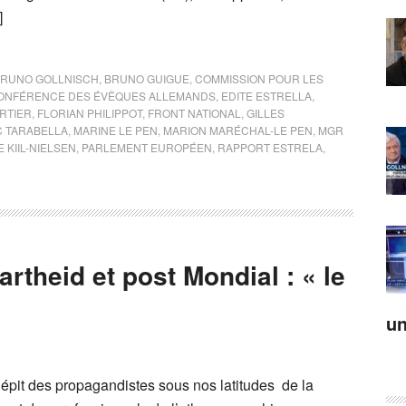
]
RUNO GOLLNISCH
,
BRUNO GUIGUE
,
COMMISSION POUR LES
ONFÉRENCE DES ÉVÊQUES ALLEMANDS
,
EDITE ESTRELLA
,
RTIER
,
FLORIAN PHILIPPOT
,
FRONT NATIONAL
,
GILLES
 TARABELLA
,
MARINE LE PEN
,
MARION MARÉCHAL-LE PEN
,
MGR
 KIIL-NIELSEN
,
PARLEMENT EUROPÉEN
,
RAPPORT ESTRELA
,
rtheid et post Mondial : « le
un
épit des propagandistes sous nos latitudes de la