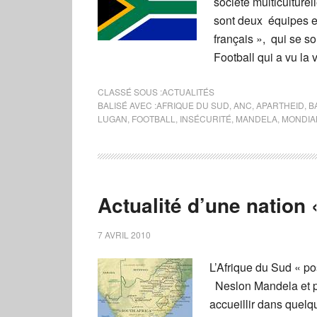
société multiculture
sont deux équipes 
français », qui se s
Football qui a vu la 
CLASSÉ SOUS :
ACTUALITÉS
BALISÉ AVEC :
AFRIQUE DU SUD
,
ANC
,
APARTHEID
,
B
LUGAN
,
FOOTBALL
,
INSÉCURITÉ
,
MANDELA
,
MONDIA
Actualité d’une nation 
7 AVRIL 2010
L’Afrique du Sud « pos
Neslon Mandela et p
accueillir dans quelq