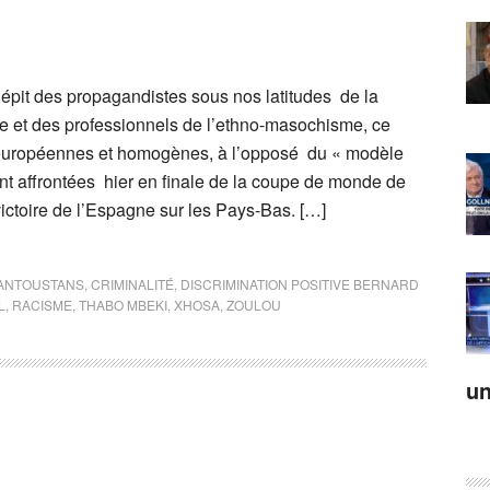
épit des propagandistes sous nos latitudes de la
lle et des professionnels de l’ethno-masochisme, ce
européennes et homogènes, à l’opposé du « modèle
ont affrontées hier en finale de la coupe de monde de
victoire de l’Espagne sur les Pays-Bas. […]
ANTOUSTANS
,
CRIMINALITÉ
,
DISCRIMINATION POSITIVE BERNARD
L
,
RACISME
,
THABO MBEKI
,
XHOSA
,
ZOULOU
un