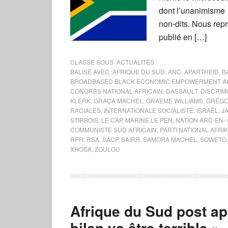
dont l’unanimisme 
non-dits. Nous repr
publié en […]
CLASSÉ SOUS :
ACTUALITÉS
BALISÉ AVEC :
AFRIQUE DU SUD
,
ANC
,
APARTHEID
,
B
BROADBASED BLACK ECONOMIC EMPOWERMENT A
CONGRÈS NATIONAL AFRICAIN
,
DASSAULT
,
DISCRIMI
KLERK
,
GRAÇA MACHEL
,
GRAEME WILLIAMS
,
GRÉGO
RACIALES
,
INTERNATIONALE SOCIALISTE
,
ISRAËL
,
J
STIRBOIS
,
LE CAP
,
MARINE LE PEN
,
NATION ARC-EN- 
COMMUNISTE SUD AFRICAIN
,
PARTI NATIONAL AFRI
RPR
,
RSA
,
SACP
,
SAIRR
,
SAMORA MACHEL
,
SOWETO
XHOSA
,
ZOULOU
Afrique du Sud post apa
bilan va être terrible »