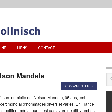
INE
LIENS
CONTACT
elson Mandela
20 COMMENTAIRES
 à son domicile de Nelson Mandela, 95 ans, est
ncert mondial d’hommages divers et variés. En France
 politico-médiatique n’est pas avare de dithyrambes,