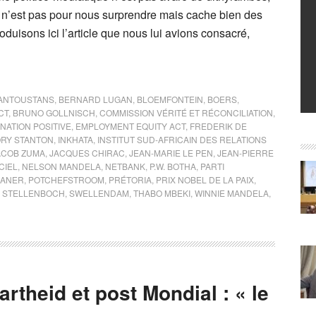
n’est pas pour nous surprendre mais cache bien des
oduisons ici l’article que nous lui avions consacré,
ANTOUSTANS
,
BERNARD LUGAN
,
BLOEMFONTEIN
,
BOERS
,
CT
,
BRUNO GOLLNISCH
,
COMMISSION VÉRITÉ ET RÉCONCILIATION
,
NATION POSITIVE
,
EMPLOYMENT EQUITY ACT
,
FREDERIK DE
RY STANTON
,
INKHATA
,
INSTITUT SUD-AFRICAIN DES RELATIONS
ACOB ZUMA
,
JACQUES CHIRAC
,
JEAN-MARIE LE PEN
,
JEAN-PIERRE
CIEL
,
NELSON MANDELA
,
NETBANK
,
P.W. BOTHA
,
PARTI
KANER
,
POTCHEFSTROOM
,
PRÉTORIA
,
PRIX NOBEL DE LA PAIX
,
,
STELLENBOCH
,
SWELLENDAM
,
THABO MBEKI
,
WINNIE MANDELA
,
rtheid et post Mondial : « le