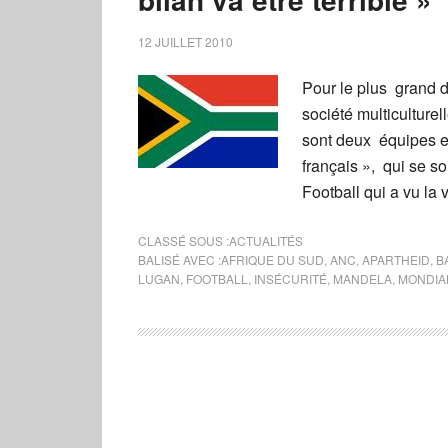
12 JUILLET 2010
Pour le plus grand d
société multiculture
sont deux équipes 
français », qui se s
Football qui a vu la 
CLASSÉ SOUS :
ACTUALITÉS
BALISÉ AVEC :
AFRIQUE DU SUD
,
ANC
,
APARTHEID
,
B
LUGAN
,
FOOTBALL
,
INSÉCURITÉ
,
MANDELA
,
MONDIA