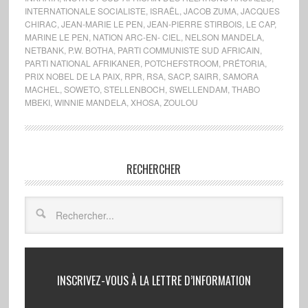
INTERNATIONALE SOCIALISTE
,
ISRAËL
,
JACOB ZUMA
,
JACQUES
CHIRAC
,
JEAN-MARIE LE PEN
,
JEAN-PIERRE STIRBOIS
,
LE CAP
,
MARINE LE PEN
,
NATION ARC-EN- CIEL
,
NELSON MANDELA
,
NETBANK
,
P.W. BOTHA
,
PARTI COMMUNISTE SUD AFRICAIN
,
PARTI NATIONAL AFRIKANER
,
POTCHEFSTROOM
,
PRÉTORIA
,
PRIX NOBEL DE LA PAIX
,
RPR
,
RSA
,
SACP
,
SAIRR
,
SAMORA
MACHEL
,
SOWETO
,
STELLENBOCH
,
SWELLENDAM
,
THABO
MBEKI
,
WINNIE MANDELA
,
XHOSA
,
ZOULOU
RECHERCHER
INSCRIVEZ-VOUS À LA LETTRE D’INFORMATION