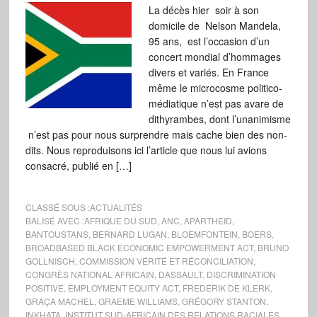
La décès hier soir à son
domicile de Nelson Mandela,
95 ans, est l’occasion d’un
concert mondial d’hommages
divers et variés. En France
même le microcosme politico-
médiatique n’est pas avare de
dithyrambes, dont l’unanimisme
n’est pas pour nous surprendre mais cache bien des non-
dits. Nous reproduisons ici l’article que nous lui avions
consacré, publié en […]
CLASSÉ SOUS :
ACTUALITÉS
BALISÉ AVEC :
AFRIQUE DU SUD
,
ANC
,
APARTHEID
,
BANTOUSTANS
,
BERNARD LUGAN
,
BLOEMFONTEIN
,
BOERS
,
BROADBASED BLACK ECONOMIC EMPOWERMENT ACT
,
BRUNO
GOLLNISCH
,
COMMISSION VÉRITÉ ET RÉCONCILIATION
,
CONGRÈS NATIONAL AFRICAIN
,
DASSAULT
,
DISCRIMINATION
POSITIVE
,
EMPLOYMENT EQUITY ACT
,
FREDERIK DE KLERK
,
GRAÇA MACHEL
,
GRAEME WILLIAMS
,
GRÉGORY STANTON
,
INKHATA
,
INSTITUT SUD-AFRICAIN DES RELATIONS RACIALES
,