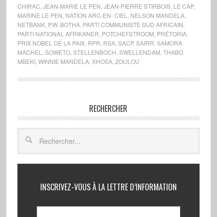
CHIRAC
,
JEAN-MARIE LE PEN
,
JEAN-PIERRE STIRBOIS
,
LE CAP
,
MARINE LE PEN
,
NATION ARC-EN- CIEL
,
NELSON MANDELA
,
NETBANK
,
P.W. BOTHA
,
PARTI COMMUNISTE SUD AFRICAIN
,
PARTI NATIONAL AFRIKANER
,
POTCHEFSTROOM
,
PRÉTORIA
,
PRIX NOBEL DE LA PAIX
,
RPR
,
RSA
,
SACP
,
SAIRR
,
SAMORA
MACHEL
,
SOWETO
,
STELLENBOCH
,
SWELLENDAM
,
THABO
MBEKI
,
WINNIE MANDELA
,
XHOSA
,
ZOULOU
RECHERCHER
INSCRIVEZ-VOUS À LA LETTRE D’INFORMATION