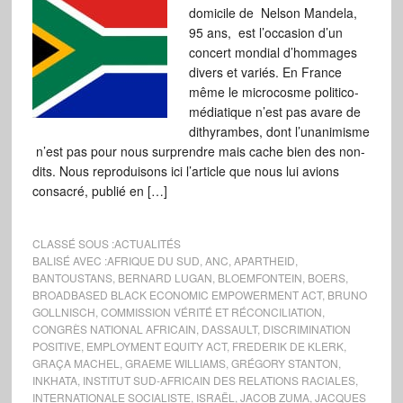
domicile de Nelson Mandela,
95 ans, est l’occasion d’un
concert mondial d’hommages
divers et variés. En France
même le microcosme politico-
médiatique n’est pas avare de
dithyrambes, dont l’unanimisme
n’est pas pour nous surprendre mais cache bien des non-
dits. Nous reproduisons ici l’article que nous lui avions
consacré, publié en […]
CLASSÉ SOUS :
ACTUALITÉS
BALISÉ AVEC :
AFRIQUE DU SUD
,
ANC
,
APARTHEID
,
BANTOUSTANS
,
BERNARD LUGAN
,
BLOEMFONTEIN
,
BOERS
,
BROADBASED BLACK ECONOMIC EMPOWERMENT ACT
,
BRUNO
GOLLNISCH
,
COMMISSION VÉRITÉ ET RÉCONCILIATION
,
CONGRÈS NATIONAL AFRICAIN
,
DASSAULT
,
DISCRIMINATION
POSITIVE
,
EMPLOYMENT EQUITY ACT
,
FREDERIK DE KLERK
,
GRAÇA MACHEL
,
GRAEME WILLIAMS
,
GRÉGORY STANTON
,
INKHATA
,
INSTITUT SUD-AFRICAIN DES RELATIONS RACIALES
,
INTERNATIONALE SOCIALISTE
,
ISRAËL
,
JACOB ZUMA
,
JACQUES