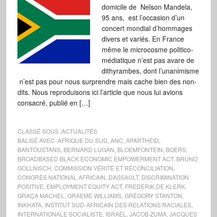
domicile de Nelson Mandela,
95 ans, est l’occasion d’un
concert mondial d’hommages
divers et variés. En France
même le microcosme politico-
médiatique n’est pas avare de
dithyrambes, dont l’unanimisme
n’est pas pour nous surprendre mais cache bien des non-
dits. Nous reproduisons ici l’article que nous lui avions
consacré, publié en […]
CLASSÉ SOUS :
ACTUALITÉS
BALISÉ AVEC :
AFRIQUE DU SUD
,
ANC
,
APARTHEID
,
BANTOUSTANS
,
BERNARD LUGAN
,
BLOEMFONTEIN
,
BOERS
,
BROADBASED BLACK ECONOMIC EMPOWERMENT ACT
,
BRUNO
GOLLNISCH
,
COMMISSION VÉRITÉ ET RÉCONCILIATION
,
CONGRÈS NATIONAL AFRICAIN
,
DASSAULT
,
DISCRIMINATION
POSITIVE
,
EMPLOYMENT EQUITY ACT
,
FREDERIK DE KLERK
,
GRAÇA MACHEL
,
GRAEME WILLIAMS
,
GRÉGORY STANTON
,
INKHATA
,
INSTITUT SUD-AFRICAIN DES RELATIONS RACIALES
,
INTERNATIONALE SOCIALISTE
,
ISRAËL
,
JACOB ZUMA
,
JACQUES