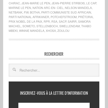
CHIRAC
,
JEAN-MARIE LE PEN
,
JEAN-PIERRE STIRBOIS
,
LE CAP
,
MARINE LE PEN
,
NATION ARC-EN- CIEL
,
NELSON MANDELA
,
NETBANK
,
P.W. BOTHA
,
PARTI COMMUNISTE SUD AFRICAIN
,
PARTI NATIONAL AFRIKANER
,
POTCHEFSTROOM
,
PRÉTORIA
,
PRIX NOBEL DE LA PAIX
,
RPR
,
RSA
,
SACP
,
SAIRR
,
SAMORA
MACHEL
,
SOWETO
,
STELLENBOCH
,
SWELLENDAM
,
THABO
MBEKI
,
WINNIE MANDELA
,
XHOSA
,
ZOULOU
RECHERCHER
INSCRIVEZ-VOUS À LA LETTRE D’INFORMATION