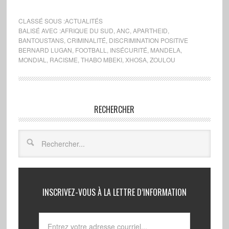
CLASSÉ SOUS :
ACTUALITÉS
BALISÉ AVEC :
AFRIQUE DU SUD
,
ANC
,
APARTHEID
,
BANTOUSTANS
,
CRIMINALITÉ
,
DISCRIMINATION POSITIVE
BERNARD LUGAN
,
FOOTBALL
,
INSÉCURITÉ
,
MANDELA
,
MONDIAL
,
RACISME
,
THABO MBEKI
,
XHOSA
,
ZOULOU
RECHERCHER
INSCRIVEZ-VOUS À LA LETTRE D’INFORMATION