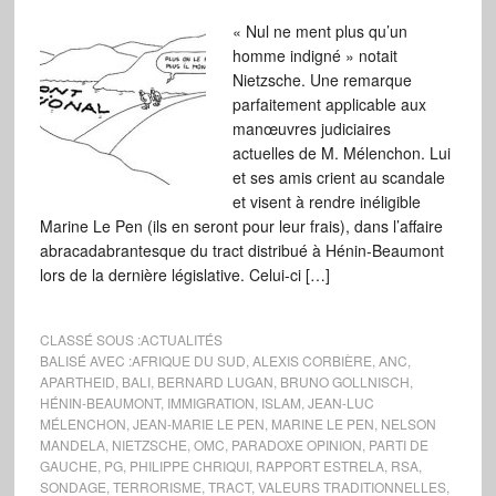
« Nul ne ment plus qu’un
homme indigné » notait
Nietzsche. Une remarque
parfaitement applicable aux
manœuvres judiciaires
actuelles de M. Mélenchon. Lui
et ses amis crient au scandale
et visent à rendre inéligible
Marine Le Pen (ils en seront pour leur frais), dans l’affaire
abracadabrantesque du tract distribué à Hénin-Beaumont
lors de la dernière législative. Celui-ci […]
CLASSÉ SOUS :
ACTUALITÉS
BALISÉ AVEC :
AFRIQUE DU SUD
,
ALEXIS CORBIÈRE
,
ANC
,
APARTHEID
,
BALI
,
BERNARD LUGAN
,
BRUNO GOLLNISCH
,
HÉNIN-BEAUMONT
,
IMMIGRATION
,
ISLAM
,
JEAN-LUC
MÉLENCHON
,
JEAN-MARIE LE PEN
,
MARINE LE PEN
,
NELSON
MANDELA
,
NIETZSCHE
,
OMC
,
PARADOXE OPINION
,
PARTI DE
GAUCHE
,
PG
,
PHILIPPE CHRIQUI
,
RAPPORT ESTRELA
,
RSA
,
SONDAGE
,
TERRORISME
,
TRACT
,
VALEURS TRADITIONNELLES
,