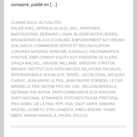
consacré, publié en […]
CLASSÉ SOUS :
ACTUALITÉS
BALISÉ AVEC :
AFRIQUE DU SUD
,
ANC
,
APARTHEID
,
BANTOUSTANS
,
BERNARD LUGAN
,
BLOEMFONTEIN
,
BOERS
,
BROADBASED BLACK ECONOMIC EMPOWERMENT ACT
,
BRUNO
GOLLNISCH
,
COMMISSION VÉRITÉ ET RÉCONCILIATION
,
CONGRÈS NATIONAL AFRICAIN
,
DASSAULT
,
DISCRIMINATION
POSITIVE
,
EMPLOYMENT EQUITY ACT
,
FREDERIK DE KLERK
,
GRAÇA MACHEL
,
GRAEME WILLIAMS
,
GRÉGORY STANTON
,
INKHATA
,
INSTITUT SUD-AFRICAIN DES RELATIONS RACIALES
,
INTERNATIONALE SOCIALISTE
,
ISRAËL
,
JACOB ZUMA
,
JACQUES
CHIRAC
,
JEAN-MARIE LE PEN
,
JEAN-PIERRE STIRBOIS
,
LE CAP
,
MARINE LE PEN
,
NATION ARC-EN- CIEL
,
NELSON MANDELA
,
NETBANK
,
P.W. BOTHA
,
PARTI COMMUNISTE SUD AFRICAIN
,
PARTI NATIONAL AFRIKANER
,
POTCHEFSTROOM
,
PRÉTORIA
,
PRIX NOBEL DE LA PAIX
,
RPR
,
RSA
,
SACP
,
SAIRR
,
SAMORA
MACHEL
,
SOWETO
,
STELLENBOCH
,
SWELLENDAM
,
THABO
MBEKI
,
WINNIE MANDELA
,
XHOSA
,
ZOULOU